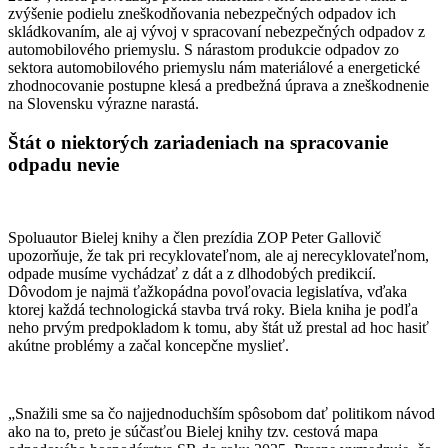
zvýšenie podielu zneškodňovania nebezpečných odpadov ich
skládkovaním, ale aj vývoj v spracovaní nebezpečných odpadov z
automobilového priemyslu. S nárastom produkcie odpadov zo
sektora automobilového priemyslu nám materiálové a energetické
zhodnocovanie postupne klesá a predbežná úprava a zneškodnenie
na Slovensku výrazne narastá.
Štát o niektorých zariadeniach na spracovanie
odpadu nevie
Spoluautor Bielej knihy a člen prezídia ZOP Peter Gallovič
upozorňuje, že tak pri recyklovateľnom, ale aj nerecyklovateľnom,
odpade musíme vychádzať z dát a z dlhodobých predikcií.
Dôvodom je najmä ťažkopádna povoľovacia legislatíva, vďaka
ktorej každá technologická stavba trvá roky. Biela kniha je podľa
neho prvým predpokladom k tomu, aby štát už prestal ad hoc hasiť
akútne problémy a začal koncepčne myslieť.
„Snažili sme sa čo najjednoduchším spôsobom dať politikom návod
ako na to, preto je súčasťou Bielej knihy tzv. cestová mapa