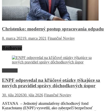
Christenko: moderný postup spracovania odpadu
8. marca 2021
9. marca 2021
Finančné Noviny
Rozhovor
Rozhovor
ENPF odpovedal na kľúčové otázky týkajúce sa
nových pravidiel správy dôchodkových úspor
30. júla 2026
30. júla 2026
Finančné Noviny
ASTANA – Jednotný akumulatívny dôchodkový fond
Kazachstanu (ENPF) vysvetlil, ako zabezpečí bezpečnosť