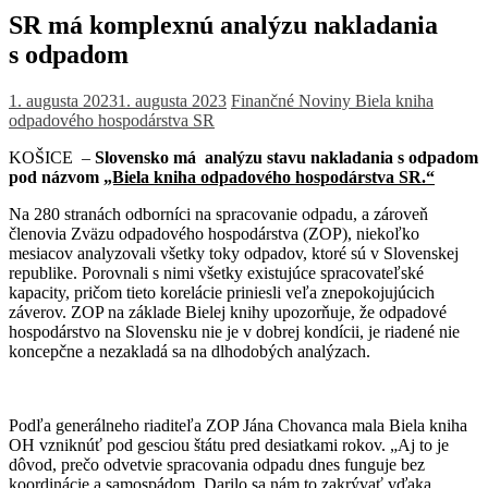
SR má komplexnú analýzu nakladania
s odpadom
1. augusta 2023
1. augusta 2023
Finančné Noviny
Biela kniha
odpadového hospodárstva SR
KOŠICE –
Slovensko má analýzu stavu nakladania s odpadom
pod názvom
„Biela kniha odpadového hospodárstva SR.“
Na 280 stranách odborníci na spracovanie odpadu, a zároveň
členovia Zväzu odpadového hospodárstva (ZOP), niekoľko
mesiacov analyzovali všetky toky odpadov, ktoré sú v Slovenskej
republike. Porovnali s nimi všetky existujúce spracovateľské
kapacity, pričom tieto korelácie priniesli veľa znepokojujúcich
záverov. ZOP na základe Bielej knihy upozorňuje, že odpadové
hospodárstvo na Slovensku nie je v dobrej kondícii, je riadené nie
koncepčne a nezakladá sa na dlhodobých analýzach.
Podľa generálneho riaditeľa ZOP Jána Chovanca mala Biela kniha
OH vzniknúť pod gesciou štátu pred desiatkami rokov. „Aj to je
dôvod, prečo odvetvie spracovania odpadu dnes funguje bez
koordinácie a samospádom. Darilo sa nám to zakrývať vďaka