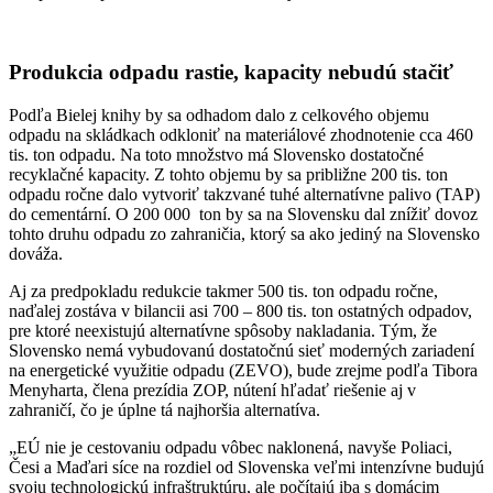
Produkcia odpadu rastie, kapacity nebudú stačiť
Podľa Bielej knihy by sa odhadom dalo z celkového objemu
odpadu na skládkach odkloniť na materiálové zhodnotenie cca 460
tis. ton odpadu. Na toto množstvo má Slovensko dostatočné
recyklačné kapacity. Z tohto objemu by sa približne 200 tis. ton
odpadu ročne dalo vytvoriť takzvané tuhé alternatívne palivo (TAP)
do cementární. O 200 000 ton by sa na Slovensku dal znížiť dovoz
tohto druhu odpadu zo zahraničia, ktorý sa ako jediný na Slovensko
dováža.
Aj za predpokladu redukcie takmer 500 tis. ton odpadu ročne,
naďalej zostáva v bilancii asi 700 – 800 tis. ton ostatných odpadov,
pre ktoré neexistujú alternatívne spôsoby nakladania. Tým, že
Slovensko nemá vybudovanú dostatočnú sieť moderných zariadení
na energetické využitie odpadu (ZEVO), bude zrejme podľa Tibora
Menyharta, člena prezídia ZOP, nútení hľadať riešenie aj v
zahraničí, čo je úplne tá najhoršia alternatíva.
„EÚ nie je cestovaniu odpadu vôbec naklonená, navyše Poliaci,
Česi a Maďari síce na rozdiel od Slovenska veľmi intenzívne budujú
svoju technologickú infraštruktúru, ale počítajú iba s domácim