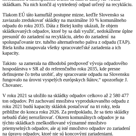
skládkam. Na nich končil aj vytriedený odpad určený na recykláciu.
Tlakom EÚ táto kamufláž postupne mizne, keďže Slovensko sa
zaviazalo zredukovať skládky na maximálne 10 % komunálneho
odpadu do roku 2035. Dáta z Bielej knihy ukázali, že objem
skládkovaných odpadov, ktoré by sa dali využiť, nedokážeme úplne
presunúť do zariadení na recykláciu, alebo do zariadení na
spoluspaľovanie tzv. tuhého alternatívneho paliva z odpadu (TAP).
Biela kniha zmapovala všetky spracovateľské zariadenia a ich
kapacity.
Takisto sa zamerala na dlhodobú predpoveď vývoja odpadového
hospodárstva v SR až do referenčného roku 2035, kde presne
definujeme čo treba urobiť, aby spracovanie odpadu na Slovensku
fungovalo na úrovni vyspelých európskych štátov,“ upozorňuje J.
Chovanec.
V roku 2021 sa uložilo na skládky odpadov celkovo až 2 580 477
ton odpadov. Pri zachovaní množstva vyprodukovaného odpadu z
roku 2021 budú kapacity skládok postačovať na tri roky, teda
približne do konca roku 2026. Za predpokladu, že sa tieto skládky
nebudú ďalej nerozširovať. Okrem komunálnych odpadov je na
týchto skládkach zneškodňované významné množstvo
priemyselných odpadov, ale aj isté množstvo odpadov zo zariadení
na úpravu odpadov, ktoré nie sú koncovými zariadeniami.