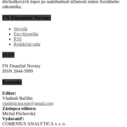
dôchodkových úspor po nadobudnutí účinnosti zmien Sociálneho
zákonníka,
FN Finančné Noviny
Slovník
Encyklopédia
RSS
Redakčná rada
ISSN
FN Finančné Noviny
ISSN 2644-5999
Kontakt
Editor:
Vladimír Bačišin
vladimir.bacisin@gmail.com
Zástupca editora:
Michal Púchovský
Vydavateľ:
COMENIUS ANALYTICA s. r. o.