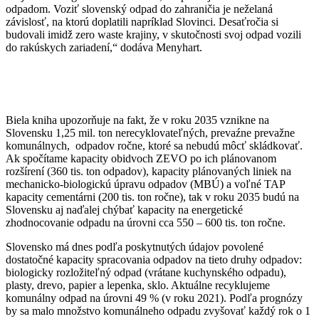
odpadom. Voziť slovenský odpad do zahraničia je neželaná
závislosť, na ktorú doplatili napríklad Slovinci. Desaťročia si
budovali imidž zero waste krajiny, v skutočnosti svoj odpad vozili
do rakúskych zariadení,“ dodáva Menyhart.
Biela kniha upozorňuje na fakt, že v roku 2035 vznikne na
Slovensku 1,25 mil. ton nerecyklovateľných, prevaźne prevažne
komunálnych, odpadov ročne, ktoré sa nebudú môcť skládkovať.
Ak spočítame kapacity obidvoch ZEVO po ich plánovanom
rozšírení (360 tis. ton odpadov), kapacity plánovaných liniek na
mechanicko-biologickú úpravu odpadov (MBÚ) a voľné TAP
kapacity cementárni (200 tis. ton ročne), tak v roku 2035 budú na
Slovensku aj naďalej chýbať kapacity na energetické
zhodnocovanie odpadu na úrovni cca 550 – 600 tis. ton ročne.
Slovensko má dnes podľa poskytnutých údajov povolené
dostatočné kapacity spracovania odpadov na tieto druhy odpadov:
biologicky rozložiteľný odpad (vrátane kuchynského odpadu),
plasty, drevo, papier a lepenka, sklo. Aktuálne recyklujeme
komunálny odpad na úrovni 49 % (v roku 2021). Podľa prognózy
by sa malo množstvo komunálneho odpadu zvyšovať každý rok o 1