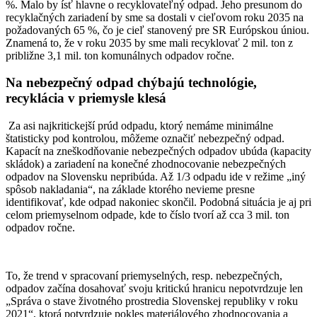
%. Malo by ísť hlavne o recyklovateľný odpad. Jeho presunom do
recyklačných zariadení by sme sa dostali v cieľovom roku 2035 na
požadovaných 65 %, čo je cieľ stanovený pre SR Európskou úniou.
Znamená to, že v roku 2035 by sme mali recyklovať 2 mil. ton z
približne 3,1 mil. ton komunálnych odpadov ročne.
Na nebezpečný odpad chýbajú technológie,
recyklácia v priemysle klesá
Za asi najkritickejší prúd odpadu, ktorý nemáme minimálne
štatisticky pod kontrolou, môžeme označiť nebezpečný odpad.
Kapacít na zneškodňovanie nebezpečných odpadov ubúda (kapacity
skládok) a zariadení na konečné zhodnocovanie nebezpečných
odpadov na Slovensku nepribúda. Až 1/3 odpadu ide v režime „iný
spôsob nakladania“, na základe ktorého nevieme presne
identifikovať, kde odpad nakoniec skončil. Podobná situácia je aj pri
celom priemyselnom odpade, kde to číslo tvorí až cca 3 mil. ton
odpadov ročne.
To, že trend v spracovaní priemyselných, resp. nebezpečných,
odpadov začína dosahovať svoju kritickú hranicu nepotvrdzuje len
„Správa o stave životného prostredia Slovenskej republiky v roku
2021“, ktorá potvrdzuje pokles materiálového zhodnocovania a