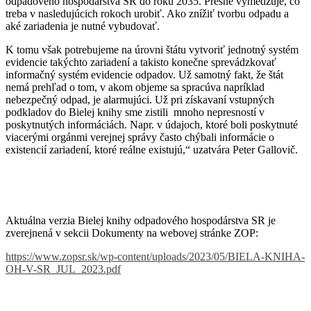
odpadového hospodárstva SR do roku 2035. Presne vymedzuje, čo
treba v nasledujúcich rokoch urobiť. Ako znížiť tvorbu odpadu a
aké zariadenia je nutné vybudovať.
K tomu však potrebujeme na úrovni štátu vytvoriť jednotný systém
evidencie takýchto zariadení a takisto konečne sprevádzkovať
informačný systém evidencie odpadov. Už samotný fakt, že štát
nemá prehľad o tom, v akom objeme sa spracúva napríklad
nebezpečný odpad, je alarmujúci. Už pri získavaní vstupných
podkladov do Bielej knihy sme zistili mnoho nepresností v
poskytnutých informáciách. Napr. v údajoch, ktoré boli poskytnuté
viacerými orgánmi verejnej správy často chýbali informácie o
existencií zariadení, ktoré reálne existujú,“ uzatvára Peter Gallovič.
Aktuálna verzia Bielej knihy odpadového hospodárstva SR je
zverejnená v sekcii Dokumenty na webovej stránke ZOP:
https://www.zopsr.sk/wp-content/uploads/2023/05/BIELA-KNIHA-
OH-V-SR_JUL_2023.pdf