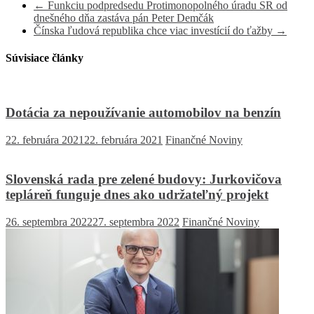
←
Funkciu podpredsedu Protimonopolného úradu SR od
dnešného dňa zastáva pán Peter Demčák
Čínska ľudová republika chce viac investícií do ťažby
→
Súvisiace články
Dotácia za nepoužívanie automobilov na benzín
22. februára 2021
22. februára 2021
Finančné Noviny
Slovenská rada pre zelené budovy: Jurkovičova
tepláreň funguje dnes ako udržateľný projekt
26. septembra 2022
27. septembra 2022
Finančné Noviny