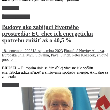
Read more
Životné prostredie
Budovy ako zabijaci životného
prostredia: EU chce ich energetickú
spotrebu znížiť až o 40,5 %
18. septembra 2023
18. septembra 2023
Finančné Noviny
Almeva
,
Európska únia
,
M2C Slovakia
,
Pavel Ulrich
,
Peter Kozáček
,
životné
prostredie
BRUSEL – Európska únia sa čím ďalej viac snaží o vyššiu
energetickú udržateľnosť a znižovanie spotreby energie. Aktuálne sa
zamerala
Read more