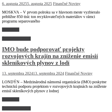
6. augusta 2025
5. augusta 2025
Finančné Noviny
MOSKVA – V prvom polroku sa v hlavnom meste vyzbieralo
približne 850 tisíc ton recyklovateľných materiálov v rámci
programu separovaného
Read more
Životné prostredie
IMO bude podporovať projekty
rozvojových krajín na zníženie emisií
skleníkových plynov z lodí
13. septembra 2024
13. septembra 2024
Finančné Noviny
LONDÝN – Medzinárodná námorná organizácia (IMO) poskytne
technickú podporu projektom v rozvojových krajinách na zníženie
emisií skleníkových plynov z lodnej
Read more
Životné prostredie