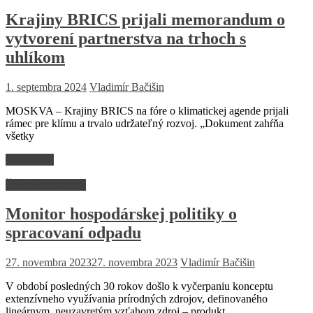
Krajiny BRICS prijali memorandum o
vytvorení partnerstva na trhoch s
uhlíkom
1. septembra 2024
Vladimír Bačišin
MOSKVA – Krajiny BRICS na fóre o klimatickej agende prijali
rámec pre klímu a trvalo udržateľný rozvoj. „Dokument zahŕňa
všetky
Read more
Životné prostredie
Monitor hospodárskej politiky o
spracovaní odpadu
27. novembra 2023
27. novembra 2023
Vladimír Bačišin
V období posledných 30 rokov došlo k vyčerpaniu konceptu
extenzívneho využívania prírodných zdrojov, definovaného
lineárnym, neuzavretým vzťahom zdroj – produkt