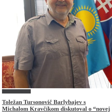
Životné prostredie
Toležan Tursonovič Barlybajev s
Michalom Kravčíkom diskutoval o “novej