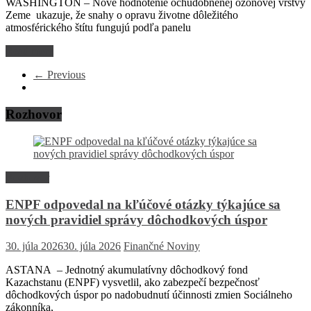
WASHINGTON – Nové hodnotenie ochudobnenej ozónovej vrstvy
Zeme ukazuje, že snahy o opravu životne dôležitého
atmosférického štítu fungujú podľa panelu
Read more
← Previous
Rozhovor
Rozhovor
ENPF odpovedal na kľúčové otázky týkajúce sa
nových pravidiel správy dôchodkových úspor
30. júla 2026
30. júla 2026
Finančné Noviny
ASTANA – Jednotný akumulatívny dôchodkový fond
Kazachstanu (ENPF) vysvetlil, ako zabezpečí bezpečnosť
dôchodkových úspor po nadobudnutí účinnosti zmien Sociálneho
zákonníka,