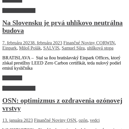
Read more
Životné prostredie
Na Slovensku je prvá uhlíkovo neutrálna
budova
7. februára 2023
8. februára 2023
Finančné Noviny
CORWIN
,
Einpark
,
Miloš Polák
,
SALVIS
,
Samuel Sůra
,
uhlíková stopa
BRATISLAVA – Stal sa ňou bratislavský Einpark Offices, ktorý
získal prestížny LEED Zero Carbon certifikát, teda nulový podiel
emisií kysličníka
Read more
Životné prostredie
OSN: optimizmus z ozdravenia ozónovej
vrstvy
13. januára 2023
Finančné Noviny
OSN
,
ozón
,
vedci