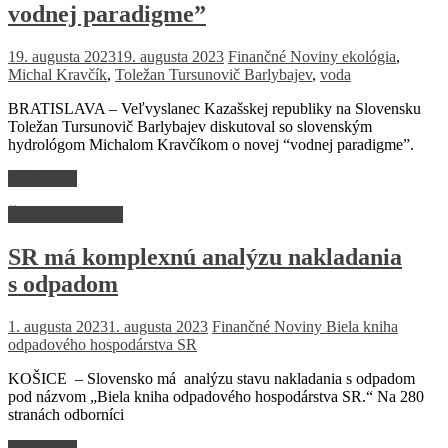
vodnej paradigme”
19. augusta 2023
19. augusta 2023
Finančné Noviny
ekológia
,
Michal Kravčík
,
Toležan Tursunovič Barlybajev
,
voda
BRATISLAVA – Veľvyslanec Kazašskej republiky na Slovensku
Toležan Tursunovič Barlybajev diskutoval so slovenským
hydrológom Michalom Kravčíkom o novej “vodnej paradigme”.
Read more
Životné prostredie
SR má komplexnú analýzu nakladania
s odpadom
1. augusta 2023
1. augusta 2023
Finančné Noviny
Biela kniha
odpadového hospodárstva SR
KOŠICE – Slovensko má analýzu stavu nakladania s odpadom
pod názvom „Biela kniha odpadového hospodárstva SR.“ Na 280
stranách odborníci