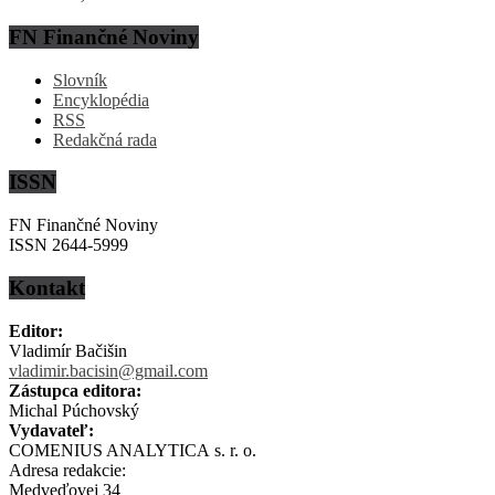
FN Finančné Noviny
Slovník
Encyklopédia
RSS
Redakčná rada
ISSN
FN Finančné Noviny
ISSN 2644-5999
Kontakt
Editor:
Vladimír Bačišin
vladimir.bacisin@gmail.com
Zástupca editora:
Michal Púchovský
Vydavateľ:
COMENIUS ANALYTICA s. r. o.
Adresa redakcie:
Medveďovej 34