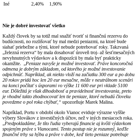
Iné
2,40%
1,90%
Nie je dobré investovať všetko
Každý človek by sa totiž mal snažiť tvoriť si finančnú rezervu do
budúcnosti, no rozlišovať by mal medzi peniazmi, na ktoré bude
siahať priebežne a tými, ktoré nebude potrebovať roky. Takzvaná
„železná rezerva“ by mala dosahovať úroveň troj- až šesťmesačných
nevyhnutných výdavkov a k dispozícii by mala byť prakticky
okamžite. „
Peniaze navyše je možné investovať. Práve koncoročná
odmena je dobrým základom, od ktorého je možné investovanie
odpichnúť. Napríklad, ak niekto vloží na začiatku 300 eur a po dobu
20 rokov pridá hoc len 20 eur mesačne, môže v neutrálnom scenári
na konci počítať s úsporami vo výške 11 600 eur pri vklade 5100
eur. Dôležitá je však dlhodobosť a pravidelnosť investovania, preto
je vhodné takto zhodnocovať len tie peniaze, ktoré nebudú človeku
povedzme o pol roka chýbať,“
upozorňuje Marek Malina.
Napríklad, Portu v období okolo Vianoc eviduje výrazne vyššie
výbery Slovákov z investičných účtov, než v iných mesiacoch roka.
„
Predpokladáme, že títo ľudia vyberajú financie aj kvôli výdavkom
spojeným práve s Vianocami. Tento postup nie je rozumný, keďže
finančné trhy sa hýbu a práve v dobe, keď tieto peniaze potrebuje