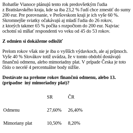
Bohatšie Vianoce plánujú tento rok predovšetkým ľudia
z Bratislavského kraja, kde sa iba 23,2 % ľudí chce zmestiť do sumy
200 eur. Pre porovnanie, v Prešovskom kraji je ich vyše 60 %.
Skromnejšie sviatky očakávajú aj mladí ľudia do 26 rokov,
z ktorých takmer 65 % počíta s rozpočtom do 200 eur. Najviac
ochotní sú míňať respondenti vo veku od 45 do 53 rokov.
Z odmien si dokážeme odložiť
Prelom rokov však nie je iba o vyšších výdavkoch, ale aj príjmoch.
Vyše 40 % Slovákov totiž uvádza, že v tomto období dostávajú
finančnú odmenu, alebo mimoriadny plat. V prípade Česka je toto
číslo o necelé 4 percentuálne body nižšie.
Dostávate na prelome rokov finančnú odmenu, alebo 13.
(prípadne iný mimoriadny plat)?
SR
ČR
Odmenu
27,60%
26,40%
Mimoriany plat
10,50%
8,20%