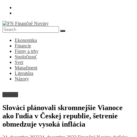
Skip
to
content
FN
Ekonomika
Finančné
Financie
Noviny
Firmy a trhy
Spoločnosť
Denník
Svet
o
Manažment
ekonomike
Literatúra
a
Názory
spoločnosti
Investor
Slováci plánovali skromnejšie Vianoce
ako ľudia v Českej republie, šetrenie
obmedzuje vysoká inflácia