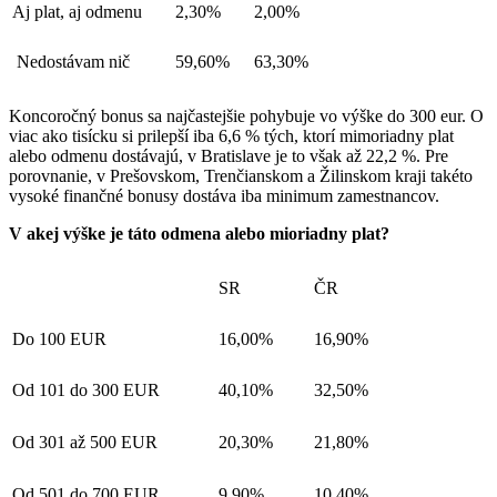
Aj plat, aj odmenu
2,30%
2,00%
Nedostávam nič
59,60%
63,30%
Koncoročný bonus sa najčastejšie pohybuje vo výške do 300 eur. O
viac ako tisícku si prilepší iba 6,6 % tých, ktorí mimoriadny plat
alebo odmenu dostávajú, v Bratislave je to však až 22,2 %. Pre
porovnanie, v Prešovskom, Trenčianskom a Žilinskom kraji takéto
vysoké finančné bonusy dostáva iba minimum zamestnancov.
V akej výške je táto odmena alebo mioriadny plat?
SR
ČR
Do 100 EUR
16,00%
16,90%
Od 101 do 300 EUR
40,10%
32,50%
Od 301 až 500 EUR
20,30%
21,80%
Od 501 do 700 EUR
9,90%
10,40%