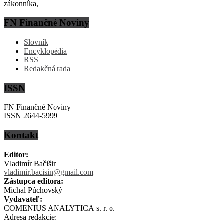
zákonníka,
FN Finančné Noviny
Slovník
Encyklopédia
RSS
Redakčná rada
ISSN
FN Finančné Noviny
ISSN 2644-5999
Kontakt
Editor:
Vladimír Bačišin
vladimir.bacisin@gmail.com
Zástupca editora:
Michal Púchovský
Vydavateľ:
COMENIUS ANALYTICA s. r. o.
Adresa redakcie: