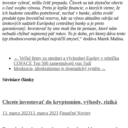
investor vybrať, môžu čeliť prepadu. Človek sa tak zbytočne oberie
o časť svojho výnosu. Preto je lepšie financie, o ktorých vieme, že
ich budeme onedlho potrebovať, nechať v banke, alebo zvoliť
produkt typu Investičná rezerva, kde sa výnos aktuálne odvíja od
úrokových sadzieb Európskej centrálnej banky a je preto
garantovaný. Investovať by sme mali iba tie peniaze, ktoré nám
nebudú chýbať najmenej päť rokov. To je doba, pri ktorej dáva tento
typ zhodnocovania peňazí najväčší zmysel,“
dodáva Marek Malina.
←
Veľké firmy zo strednej a východnej Európy v rebríčku
COFACE Top 500 zamestnávajú viac ľudí
Ideokracia, ideokratizmus je dogmatický systém
→
Súvisiace články
Chcete investovať do kryptomien, výhody, riziká
13. marca 2023
13. marca 2023
Finančné Noviny