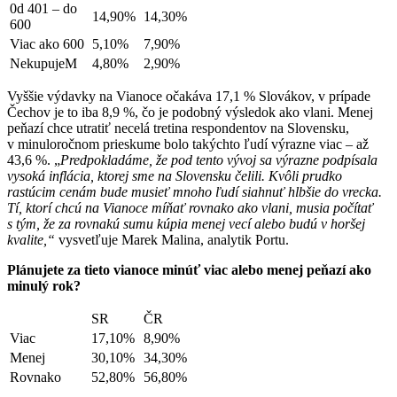
0d 401 – do
14,90%
14,30%
600
Viac ako 600
5,10%
7,90%
NekupujeM
4,80%
2,90%
Vyššie výdavky na Vianoce očakáva 17,1 % Slovákov, v prípade
Čechov je to iba 8,9 %, čo je podobný výsledok ako vlani. Menej
peňazí chce utratiť necelá tretina respondentov na Slovensku,
v minuloročnom prieskume bolo takýchto ľudí výrazne viac – až
43,6 %. „
Predpokladáme, že pod tento vývoj sa výrazne podpísala
vysoká inflácia, ktorej sme na Slovensku čelili. Kvôli prudko
rastúcim cenám bude musieť mnoho ľudí siahnuť hlbšie do vrecka.
Tí, ktorí chcú na Vianoce míňať rovnako ako vlani, musia počítať
s tým, že za rovnakú sumu kúpia menej vecí alebo budú v horšej
kvalite,“
vysvetľuje Marek Malina, analytik Portu.
Plánujete za tieto vianoce minúť viac alebo menej peňazí ako
minulý rok?
SR
ČR
Viac
17,10%
8,90%
Menej
30,10%
34,30%
Rovnako
52,80%
56,80%