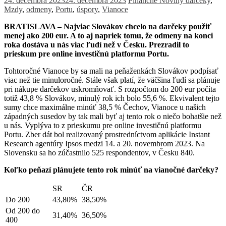
24. decembra 2023
24. decembra 2023
Finančné Noviny
darčeky
,
Mzdy
,
odmeny
,
Portu
,
úspory
,
Vianoce
BRATISLAVA – Najviac Slovákov chcelo na darčeky použiť
menej ako 200 eur. A to aj napriek tomu, že odmeny na konci
roka dostáva u nás viac ľudí než v Česku. Prezradil to
prieskum pre online investičnú platformu Portu.
Tohtoročné Vianoce by sa mali na peňaženkách Slovákov podpísať
viac než tie minuloročné. Stále však platí, že väčšina ľudí sa plánuje
pri nákupe darčekov uskromňovať. S rozpočtom do 200 eur počíta
totiž 43,8 % Slovákov, minulý rok ich bolo 55,6 %. Ekvivalent tejto
sumy chce maximálne minúť 38,5 % Čechov, Vianoce u našich
západných susedov by tak mali byť aj tento rok o niečo bohatšie než
u nás. Vyplýva to z prieskumu pre online investičnú platformu
Portu. Zber dát bol realizovaný prostredníctvom aplikácie Instant
Research agentúry Ipsos medzi 14. a 20. novembrom 2023. Na
Slovensku sa ho zúčastnilo 525 respondentov, v Česku 840.
Koľko peňazí plánujete tento rok minúť na vianočné darčeky?
SR
ČR
Do 200
43,80%
38,50%
Od 200 do
31,40%
36,50%
400