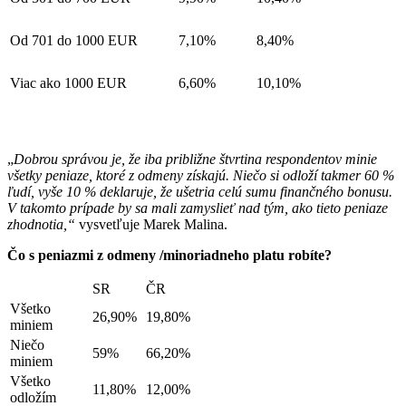
Od 701 do 1000 EUR
7,10%
8,40%
Viac ako 1000 EUR
6,60%
10,10%
„
Dobrou správou je, že iba približne štvrtina respondentov minie
všetky peniaze, ktoré z odmeny získajú. Niečo si odloží takmer 60 %
ľudí, vyše 10 % deklaruje, že ušetria celú sumu finančného bonusu.
V takomto prípade by sa mali zamyslieť nad tým, ako tieto peniaze
zhodnotia,“
vysvetľuje Marek Malina.
Čo s peniazmi z odmeny /minoriadneho platu robíte?
SR
ČR
Všetko
26,90%
19,80%
miniem
Niečo
59%
66,20%
miniem
Všetko
11,80%
12,00%
odložím