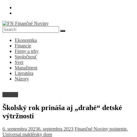
Skip
to
content
FN
Ekonomika
Finančné
Financie
Noviny
Firmy a trhy
Spoločnosť
Denník
Svet
o
Manažment
ekonomike
Literatúra
a
Názory
spoločnosti
Investor
Školský rok prináša aj „drahé“ detské
výtržnosti
6. septembra 2023
6. septembra 2023
Finančné Noviny
poistenie
,
Universal maklérsky dom