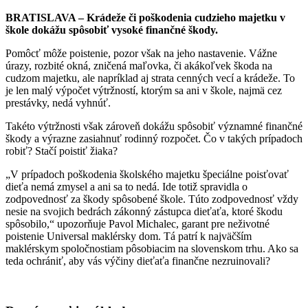
BRATISLAVA – Krádeže či poškodenia cudzieho majetku v
škole dokážu spôsobiť vysoké finančné škody.
Pomôcť môže poistenie, pozor však na jeho nastavenie. Vážne
úrazy, rozbité okná, zničená maľovka, či akákoľvek škoda na
cudzom majetku, ale napríklad aj strata cenných vecí a krádeže. To
je len malý výpočet výtržností, ktorým sa ani v škole, najmä cez
prestávky, nedá vyhnúť.
Takéto výtržnosti však zároveň dokážu spôsobiť významné finančné
škody a výrazne zasiahnuť rodinný rozpočet. Čo v takých prípadoch
robiť? Stačí poistiť žiaka?
„V prípadoch poškodenia školského majetku špeciálne poisťovať
dieťa nemá zmysel a ani sa to nedá. Ide totiž spravidla o
zodpovednosť za škody spôsobené škole. Túto zodpovednosť vždy
nesie na svojich bedrách zákonný zástupca dieťaťa, ktoré škodu
spôsobilo,“ upozorňuje Pavol Michalec, garant pre neživotné
poistenie Universal maklérsky dom. Tá patrí k najväčším
maklérskym spoločnostiam pôsobiacim na slovenskom trhu. Ako sa
teda ochrániť, aby vás výčiny dieťaťa finančne nezruinovali?