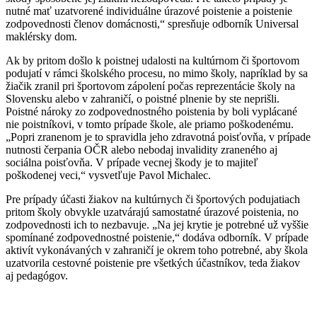
nutné mať uzatvorené individuálne úrazové poistenie a poistenie
zodpovednosti členov domácnosti,“ spresňuje odborník Universal
maklérsky dom.
Ak by pritom došlo k poistnej udalosti na kultúrnom či športovom
podujatí v rámci školského procesu, no mimo školy, napríklad by sa
žiačik zranil pri športovom zápolení počas reprezentácie školy na
Slovensku alebo v zahraničí, o poistné plnenie by ste neprišli.
Poistné nároky zo zodpovednostného poistenia by boli vyplácané
nie poistníkovi, v tomto prípade škole, ale priamo poškodenému.
„Popri zranenom je to spravidla jeho zdravotná poisťovňa, v prípade
nutnosti čerpania OČR alebo nebodaj invalidity zraneného aj
sociálna poisťovňa. V prípade vecnej škody je to majiteľ
poškodenej veci,“ vysvetľuje Pavol Michalec.
Pre prípady účasti žiakov na kultúrnych či športových podujatiach
pritom školy obvykle uzatvárajú samostatné úrazové poistenia, no
zodpovednosti ich to nezbavuje. „Na jej krytie je potrebné už vyššie
spomínané zodpovednostné poistenie,“ dodáva odborník. V prípade
aktivít vykonávaných v zahraničí je okrem toho potrebné, aby škola
uzatvorila cestovné poistenie pre všetkých účastníkov, teda žiakov
aj pedagógov.