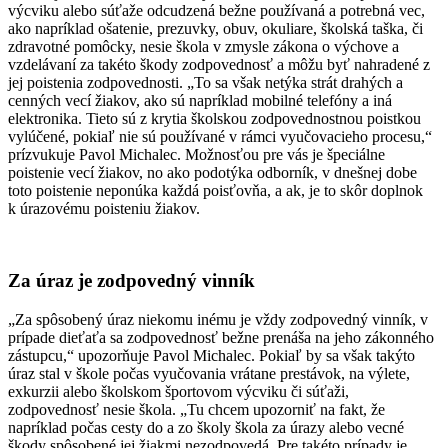
výcviku alebo súťaže odcudzená bežne používaná a potrebná vec,
ako napríklad ošatenie, prezuvky, obuv, okuliare, školská taška, či
zdravotné pomôcky, nesie škola v zmysle zákona o výchove a
vzdelávaní za takéto škody zodpovednosť a môžu byť nahradené z
jej poistenia zodpovednosti. „To sa však netýka strát drahých a
cenných vecí žiakov, ako sú napríklad mobilné telefóny a iná
elektronika. Tieto sú z krytia školskou zodpovednostnou poistkou
vylúčené, pokiaľ nie sú používané v rámci vyučovacieho procesu,“
prízvukuje Pavol Michalec. Možnosťou pre vás je špeciálne
poistenie vecí žiakov, no ako podotýka odborník, v dnešnej dobe
toto poistenie neponúka každá poisťovňa, a ak, je to skôr doplnok
k úrazovému poisteniu žiakov.
Za úraz je zodpovedný vinník
„Za spôsobený úraz niekomu inému je vždy zodpovedný vinník, v
prípade dieťaťa sa zodpovednosť bežne prenáša na jeho zákonného
zástupcu,“ upozorňuje Pavol Michalec. Pokiaľ by sa však takýto
úraz stal v škole počas vyučovania vrátane prestávok, na výlete,
exkurzii alebo školskom športovom výcviku či súťaži,
zodpovednosť nesie škola. „Tu chcem upozorniť na fakt, že
napríklad počas cesty do a zo školy škola za úrazy alebo vecné
škody spôsobené jej žiakmi nezodpovedá. Pre takéto prípady je