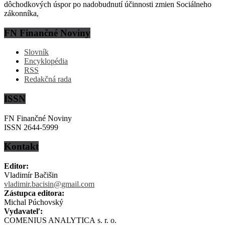
dôchodkových úspor po nadobudnutí účinnosti zmien Sociálneho
zákonníka,
FN Finančné Noviny
Slovník
Encyklopédia
RSS
Redakčná rada
ISSN
FN Finančné Noviny
ISSN 2644-5999
Kontakt
Editor:
Vladimír Bačišin
vladimir.bacisin@gmail.com
Zástupca editora:
Michal Púchovský
Vydavateľ:
COMENIUS ANALYTICA s. r. o.