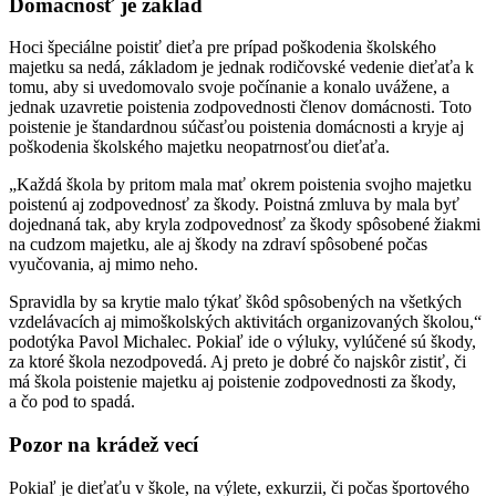
Domácnosť je základ
Hoci špeciálne poistiť dieťa pre prípad poškodenia školského
majetku sa nedá, základom je jednak rodičovské vedenie dieťaťa k
tomu, aby si uvedomovalo svoje počínanie a konalo uvážene, a
jednak uzavretie poistenia zodpovednosti členov domácnosti. Toto
poistenie je štandardnou súčasťou poistenia domácnosti a kryje aj
poškodenia školského majetku neopatrnosťou dieťaťa.
„Každá škola by pritom mala mať okrem poistenia svojho majetku
poistenú aj zodpovednosť za škody. Poistná zmluva by mala byť
dojednaná tak, aby kryla zodpovednosť za škody spôsobené žiakmi
na cudzom majetku, ale aj škody na zdraví spôsobené počas
vyučovania, aj mimo neho.
Spravidla by sa krytie malo týkať škôd spôsobených na všetkých
vzdelávacích aj mimoškolských aktivitách organizovaných školou,“
podotýka Pavol Michalec. Pokiaľ ide o výluky, vylúčené sú škody,
za ktoré škola nezodpovedá. Aj preto je dobré čo najskôr zistiť, či
má škola poistenie majetku aj poistenie zodpovednosti za škody,
a čo pod to spadá.
Pozor na krádež vecí
Pokiaľ je dieťaťu v škole, na výlete, exkurzii, či počas športového