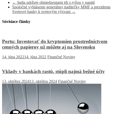
←
India udržuje obmedzeniami trh s ryžou v napätí
Spoločné vyhlásenie generálnej riaditeľky MMF a prezidenta
Svetovej banky k svetovým výzvam
→
Súvisiace články
Portu: Investovať do kryptomien prostredníctvom
cenných papierov už môžete aj na Slovensku
14. júna 2022
14. júna 2022
Finančné Noviny
Vklady v bankách rastú, stúpli najmä bežné účty
13. októbra 2024
13. októbra 2024
Finančné Noviny