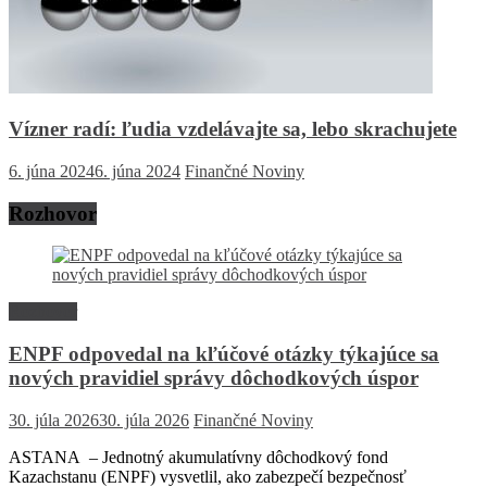
Vízner radí: ľudia vzdelávajte sa, lebo skrachujete
6. júna 2024
6. júna 2024
Finančné Noviny
Rozhovor
Rozhovor
ENPF odpovedal na kľúčové otázky týkajúce sa
nových pravidiel správy dôchodkových úspor
30. júla 2026
30. júla 2026
Finančné Noviny
ASTANA – Jednotný akumulatívny dôchodkový fond
Kazachstanu (ENPF) vysvetlil, ako zabezpečí bezpečnosť