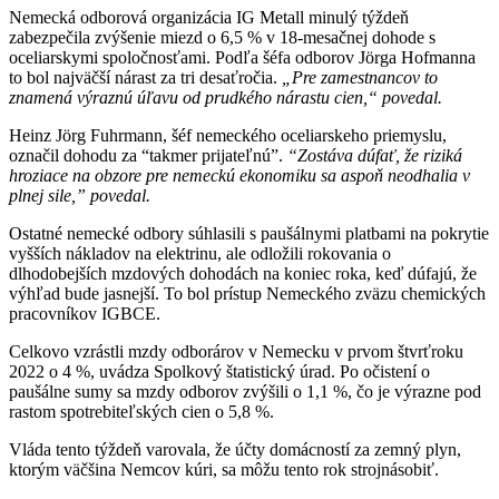
Nemecká odborová organizácia IG Metall minulý týždeň
zabezpečila zvýšenie miezd o 6,5 % v 18-mesačnej dohode s
oceliarskymi spoločnosťami. Podľa šéfa odborov Jörga Hofmanna
to bol najväčší nárast za tri desaťročia.
„Pre zamestnancov to
znamená výraznú úľavu od prudkého nárastu cien,“ povedal.
Heinz Jörg Fuhrmann, šéf nemeckého oceliarskeho priemyslu,
označil dohodu za “takmer prijateľnú”.
“Zostáva dúfať, že riziká
hroziace na obzore pre nemeckú ekonomiku sa aspoň neodhalia v
plnej sile,” povedal.
Ostatné nemecké odbory súhlasili s paušálnymi platbami na pokrytie
vyšších nákladov na elektrinu, ale odložili rokovania o
dlhodobejších mzdových dohodách na koniec roka, keď dúfajú, že
výhľad bude jasnejší. To bol prístup Nemeckého zväzu chemických
pracovníkov IGBCE.
Celkovo vzrástli mzdy odborárov v Nemecku v prvom štvrťroku
2022 o 4 %, uvádza Spolkový štatistický úrad. Po očistení o
paušálne sumy sa mzdy odborov zvýšili o 1,1 %, čo je výrazne pod
rastom spotrebiteľských cien o 5,8 %.
Vláda tento týždeň varovala, že účty domácností za zemný plyn,
ktorým väčšina Nemcov kúri, sa môžu tento rok strojnásobiť.