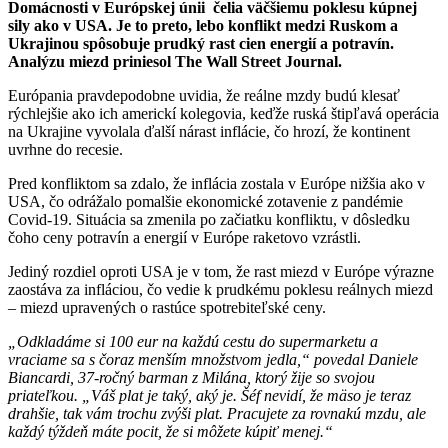
Domácnosti v Európskej únii čelia väčšiemu poklesu kúpnej
sily ako v USA. Je to preto, lebo konflikt medzi Ruskom a
Ukrajinou spôsobuje prudký rast cien energií a potravín.
Analýzu miezd priniesol The Wall Street Journal.
Európania pravdepodobne uvidia, že reálne mzdy budú klesať
rýchlejšie ako ich americkí kolegovia, keďže ruská štipľavá operácia
na Ukrajine vyvolala ďalší nárast inflácie, čo hrozí, že kontinent
uvrhne do recesie.
Pred konfliktom sa zdalo, že inflácia zostala v Európe nižšia ako v
USA, čo odrážalo pomalšie ekonomické zotavenie z pandémie
Covid-19. Situácia sa zmenila po začiatku konfliktu, v dôsledku
čoho ceny potravín a energií v Európe raketovo vzrástli.
Jediný rozdiel oproti USA je v tom, že rast miezd v Európe výrazne
zaostáva za infláciou, čo vedie k prudkému poklesu reálnych miezd
– miezd upravených o rastúce spotrebiteľské ceny.
„Odkladáme si 100 eur na každú cestu do supermarketu a
vraciame sa s čoraz menším množstvom jedla,“ povedal Daniele
Biancardi, 37-ročný barman z Milána, ktorý žije so svojou
priateľkou. „Váš plat je taký, aký je. Šéf nevidí, že mäso je teraz
drahšie, tak vám trochu zvýši plat. Pracujete za rovnakú mzdu, ale
každý týždeň máte pocit, že si môžete kúpiť menej.“