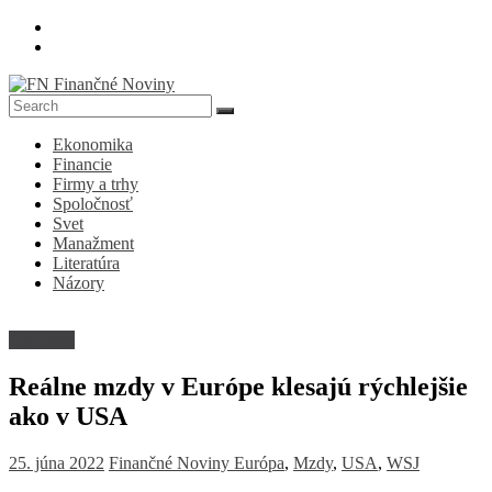
Skip
to
content
FN
Ekonomika
Finančné
Financie
Noviny
Firmy a trhy
Spoločnosť
Denník
Svet
o
Manažment
ekonomike
Literatúra
a
Názory
spoločnosti
Trh práce
Reálne mzdy v Európe klesajú rýchlejšie
ako v USA
25. júna 2022
Finančné Noviny
Európa
,
Mzdy
,
USA
,
WSJ