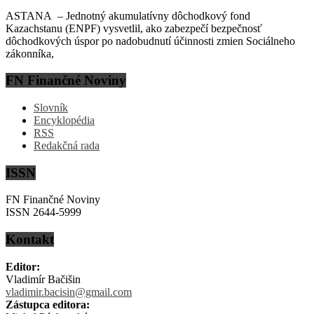
ASTANA – Jednotný akumulatívny dôchodkový fond
Kazachstanu (ENPF) vysvetlil, ako zabezpečí bezpečnosť
dôchodkových úspor po nadobudnutí účinnosti zmien Sociálneho
zákonníka,
FN Finančné Noviny
Slovník
Encyklopédia
RSS
Redakčná rada
ISSN
FN Finančné Noviny
ISSN 2644-5999
Kontakt
Editor:
Vladimír Bačišin
vladimir.bacisin@gmail.com
Zástupca editora: