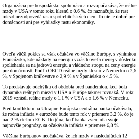
Organizácia pre hospodársku spoluprácu a rozvoj očakáva, že reálne
mzdy v USA v tomto roku klesnú o 0,6 %, čo naznačuje, že rast
miezd nezodpovedá rastu spotrebiteľských cien. To nie je dobré pre
domácnosti ani pre vyhliadky rastu ekonomiky.
Oveľa väčší pokles sa však očakáva vo väčšine Európy, s výnimkou
Francúzska, kde náklady na energiu vzrástli oveľa menej v dôsledku
spoliehania sa na jadrovú energiu a vládneho stropu na ceny energie
pre domácnosti. Podľa OECD reálne mzdy klesnú v Nemecku o 2,6
%, v Spojenom kráľovstve o 2,9 % a v Španielsku o 4,5 %.
To predstavuje odchýlku od obdobia pred pandémiou, keď bola
dynamika reálnych miezd v USA a Európe takmer rovnaká. V roku
2019 vzrástli reálne mzdy o 1,1 % v USA a o 1,6 % v Nemecku.
Pred konfliktom na Ukrajine Európska centrálna banka očakávala,
že ročná inflácia v eurozóne bude tento rok v priemere 3,2 %, čo je
nad 2 % cieľom ECB. Do júna, keď banka zverejnila svoje
najnovšie prognózy, sa očakávala inflácia v priemere 6,8 %.
Väčšina Európanov neočakáva, že ich mzdy v nasledujúcich 12