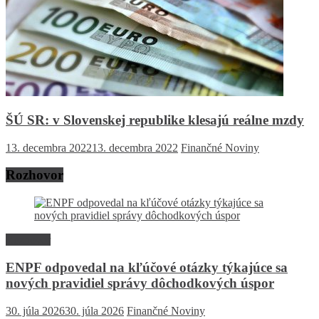
ŠÚ SR: v Slovenskej republike klesajú reálne mzdy
13. decembra 2022
13. decembra 2022
Finančné Noviny
Rozhovor
Rozhovor
ENPF odpovedal na kľúčové otázky týkajúce sa
nových pravidiel správy dôchodkových úspor
30. júla 2026
30. júla 2026
Finančné Noviny