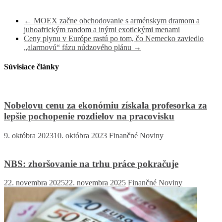
←
MOEX začne obchodovanie s arménskym dramom a
juhoafrickým random a inými exotickými menami
Ceny plynu v Európe rastú po tom, čo Nemecko zaviedlo
„alarmovú“ fázu núdzového plánu
→
Súvisiace články
Nobelovu cenu za ekonómiu získala profesorka za
lepšie pochopenie rozdielov na pracovisku
9. októbra 2023
10. októbra 2023
Finančné Noviny
NBS: zhoršovanie na trhu práce pokračuje
22. novembra 2025
22. novembra 2025
Finančné Noviny