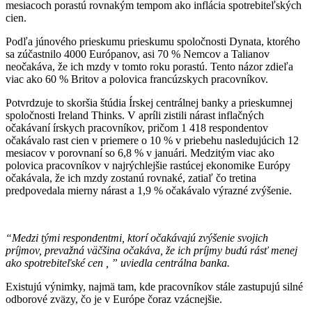
mesiacoch porastú rovnakým tempom ako inflácia spotrebiteľských
cien.
Podľa júnového prieskumu prieskumu spoločnosti Dynata, ktorého
sa zúčastnilo 4000 Európanov, asi 70 % Nemcov a Talianov
neočakáva, že ich mzdy v tomto roku porastú. Tento názor zdieľa
viac ako 60 % Britov a polovica francúzskych pracovníkov.
Potvrdzuje to skoršia štúdia Írskej centrálnej banky a prieskumnej
spoločnosti Ireland Thinks. V apríli zistili nárast inflačných
očakávaní írskych pracovníkov, pričom 1 418 respondentov
očakávalo rast cien v priemere o 10 % v priebehu nasledujúcich 12
mesiacov v porovnaní so 6,8 % v januári. Medzitým viac ako
polovica pracovníkov v najrýchlejšie rastúcej ekonomike Európy
očakávala, že ich mzdy zostanú rovnaké, zatiaľ čo tretina
predpovedala mierny nárast a 1,9 % očakávalo výrazné zvýšenie.
“Medzi tými respondentmi, ktorí očakávajú zvýšenie svojich
príjmov, prevažná väčšina očakáva, že ich príjmy budú rásť menej
ako spotrebiteľské cen , ” uviedla centrálna banka.
Existujú výnimky, najmä tam, kde pracovníkov stále zastupujú silné
odborové zväzy, čo je v Európe čoraz vzácnejšie.