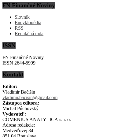
FN Finančné Noviny
Slovník
Encyklopédia
RSS
Redakčná rada
ISSN
FN Finančné Noviny
ISSN 2644-5999
Kontakt
Editor:
Vladimír Bačišin
vladimir.bacisin@gmail.com
Zástupca editora:
Michal Púchovský
Vydavateľ:
COMENIUS ANALYTICA s. r. o.
Adresa redakcie:
Medveďovej 34
851 04 Bratislava