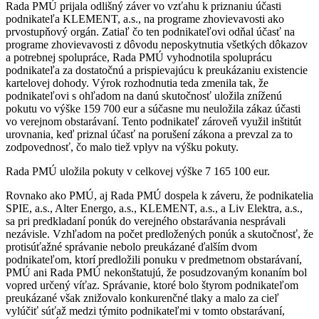
Rada PMÚ prijala odlišný záver vo vzťahu k priznaniu účasti
podnikateľa KLEMENT, a.s., na programe zhovievavosti ako
prvostupňový orgán. Zatiaľ čo ten podnikateľovi odňal účasť na
programe zhovievavosti z dôvodu neposkytnutia všetkých dôkazov
a potrebnej spolupráce, Rada PMÚ vyhodnotila spoluprácu
podnikateľa za dostatočnú a prispievajúcu k preukázaniu existencie
kartelovej dohody. Výrok rozhodnutia teda zmenila tak, že
podnikateľovi s ohľadom na danú skutočnosť uložila zníženú
pokutu vo výške 159 700 eur a súčasne mu neuložila zákaz účasti
vo verejnom obstarávaní. Tento podnikateľ zároveň využil inštitút
urovnania, keď priznal účasť na porušení zákona a prevzal za to
zodpovednosť, čo malo tiež vplyv na výšku pokuty.
Rada PMÚ uložila pokuty v celkovej výške 7 165 100 eur.
Rovnako ako PMÚ, aj Rada PMÚ dospela k záveru, že podnikatelia
SPIE, a.s., Alter Energo, a.s., KLEMENT, a.s., a Liv Elektra, a.s.,
sa pri predkladaní ponúk do verejného obstarávania nesprávali
nezávisle. Vzhľadom na počet predložených ponúk a skutočnosť, že
protisúťažné správanie nebolo preukázané ďalším dvom
podnikateľom, ktorí predložili ponuku v predmetnom obstarávaní,
PMÚ ani Rada PMÚ nekonštatujú, že posudzovaným konaním bol
vopred určený víťaz. Správanie, ktoré bolo štyrom podnikateľom
preukázané však znižovalo konkurenčné tlaky a malo za cieľ
vylúčiť súťaž medzi týmito podnikateľmi v tomto obstarávaní,