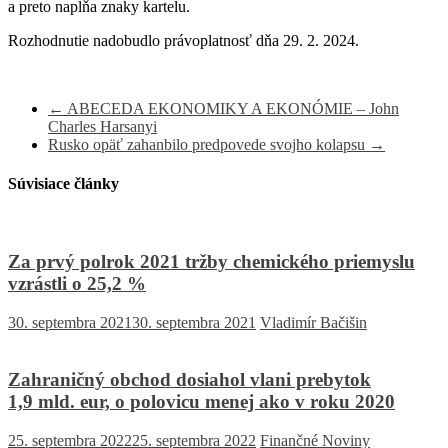
a preto napĺňa znaky kartelu.
Rozhodnutie nadobudlo právoplatnosť dňa 29. 2. 2024.
←
ABECEDA EKONOMIKY A EKONÓMIE – John
Charles Harsanyi
Rusko opäť zahanbilo predpovede svojho kolapsu
→
Súvisiace články
Za prvý polrok 2021 tržby chemického priemyslu
vzrástli o 25,2 %
30. septembra 2021
30. septembra 2021
Vladimír Bačišin
Zahraničný obchod dosiahol vlani prebytok
1,9 mld. eur, o polovicu menej ako v roku 2020
25. septembra 2022
25. septembra 2022
Finančné Noviny