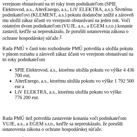
verejnom obstarávaní na tri roky trom podnikateľom (SPIE
Elektrovod, a.s., AlterEnergo, a.s., LiV ELEKTRA, a.s.). Štvrtému
podnikateľovi (KLEMENT, a.s.) pokutu dodatočne znížil a zároveň
mu uložil zákaz účasti vo verejnom obstarávaní na jeden rok. Voči
ostatným dvom podnikateľom (VUJE, a.s., a EGEM s.r.o.) konanie
zastavil, keďže sa nepreukázalo, že porušili ustanovenia zákona o
1
ochrane hospodárskej súťaže.
Rada PMÚ v časti toto rozhodnutie PMÚ potvrdila a uložila pokutu
v plnom rozsahu a zároveň zákaz účasti vo verejnom obstarávaní na
tri roky podnikateľom
SPIE Elektrovod, a.s., ktorému uložila pokutu vo výške 4 436
700 eur,
AlterEnergo, a.s., ktorému uložila pokutu vo výške 1 792 500
eur a
LiV ELEKTRA, a.s., ktorému uložila pokutu vo výške
776 200 eur.
Rada PMÚ tiež potvrdila zastavenie konania voči podnikateľom
VUJE, a.s., a EGEM s.r.o., keďže sa nepreukázalo, že porušili
ustanovenia zákona o ochrane hospodárskej súťaže.