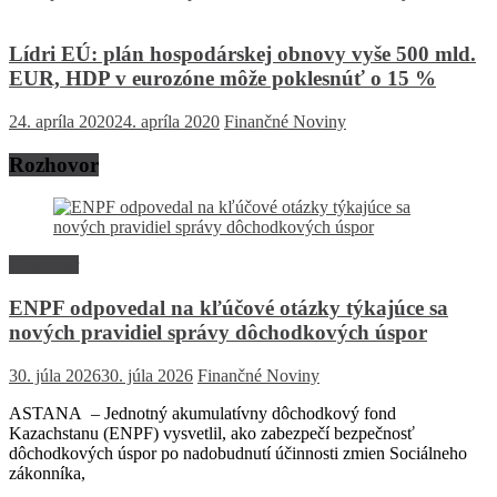
Lídri EÚ: plán hospodárskej obnovy vyše 500 mld.
EUR, HDP v eurozóne môže poklesnúť o 15 %
24. apríla 2020
24. apríla 2020
Finančné Noviny
Rozhovor
Rozhovor
ENPF odpovedal na kľúčové otázky týkajúce sa
nových pravidiel správy dôchodkových úspor
30. júla 2026
30. júla 2026
Finančné Noviny
ASTANA – Jednotný akumulatívny dôchodkový fond
Kazachstanu (ENPF) vysvetlil, ako zabezpečí bezpečnosť
dôchodkových úspor po nadobudnutí účinnosti zmien Sociálneho
zákonníka,