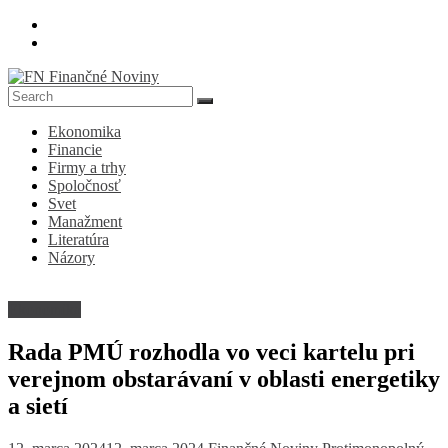
Skip
to
content
FN
Ekonomika
Finančné
Financie
Noviny
Firmy a trhy
Spoločnosť
Denník
Svet
o
Manažment
ekonomike
Literatúra
a
Názory
spoločnosti
Ekonomika
Rada PMÚ rozhodla vo veci kartelu pri
verejnom obstarávaní v oblasti energetiky
a sietí