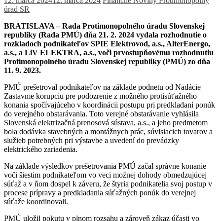
12. marca 2024
12. marca 2024
Finančné Noviny
Protimonopolný
úrad SR
BRATISLAVA – Rada Protimonopolného úradu Slovenskej
republiky (Rada PMÚ) dňa 21. 2. 2024 vydala rozhodnutie o
rozkladoch podnikateľov SPIE Elektrovod, a.s., AlterEnergo,
a.s., a LiV ELEKTRA, a.s., voči prvostupňovému rozhodnutiu
Protimonopolného úradu Slovenskej republiky (PMÚ) zo dňa
11. 9. 2023.
PMÚ prešetroval podnikateľov na základe podnetu od Nadácie
Zastavme korupciu pre podozrenie z možného protisúťažného
konania spočívajúceho v koordinácii postupu pri predkladaní ponúk
do verejného obstarávania. Toto verejné obstarávanie vyhlásila
Slovenská elektrizačná prenosová sústava, a.s., a jeho predmetom
bola dodávka stavebných a montážnych prác, súvisiacich tovarov a
služieb potrebných pri výstavbe a uvedení do prevádzky
elektrického zariadenia.
Na základe výsledkov prešetrovania PMÚ začal správne konanie
voči šiestim podnikateľom vo veci možnej dohody obmedzujúcej
súťaž a v ňom dospel k záveru, že štyria podnikatelia svoj postup v
procese prípravy a predkladania súťažných ponúk do verejnej
súťaže koordinovali.
PMÚ uložil pokutu v plnom rozsahu a zároveň zákaz účasti vo