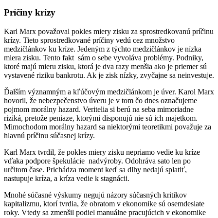
Príčiny krízy
Karl Marx považoval pokles miery zisku za sprostredkovanú príčinu
krízy. Tieto sprostredkované príčiny vedú cez množstvo
medzičlánkov ku kríze. Jedeným z týchto medzičlánkov je nízka
miera zisku. Tento fakt sám o sebe vyvoláva problémy. Podniky,
ktoré majú mieru zisku, ktorá je dva razy menšia ako je priemer sú
vystavené riziku bankrotu. Ak je zisk nízky, zvyčajne sa neinvestuje.
Ďalším významným a kľúčovým medzičlánkom je úver. Karol Marx
hovoril, že nebezpečenstvo úveru je v tom čo dnes označujeme
pojmom morálny hazard. Veritelia si berú na seba mimoriadne
riziká, pretože peniaze, ktorými disponujú nie sú ich majetkom.
Mimochodom morálny hazard sa niektorými teoretikmi považuje za
hlavnú príčinu súčasnej krízy.
Karl Marx tvrdil, že pokles miery zisku nepriamo vedie ku kríze
vďaka podpore špekulácie nadvýroby. Odohráva sato len po
určitom čase. Prichádza moment keď sa dlhy nedajú splatiť,
nastupuje kríza, a kríza vedie k stagnácii.
Mnohé súčasné výskumy negujú názory súčasných kritikov
kapitalizmu, ktorí tvrdia, že obratom v ekonomike sú osemdesiate
roky. Vtedy sa zmenšil podiel manuálne pracujúcich v ekonomike