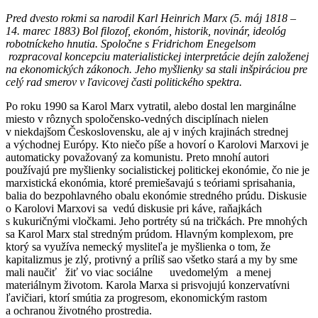
Pred dvesto rokmi sa narodil Karl Heinrich Marx
(5. máj 1818 –
14. marec 1883) Bol filozof, ekonóm, historik,
novinár, ideológ
robotníckeho hnutia. Spoločne s Fridrichom Enegelsom
rozpracoval koncepciu materialistickej interpretácie dejín založenej
na ekonomických zákonoch. Jeho myšlienky sa stali inšpiráciou pre
celý rad smerov v ľavicovej časti politického spektra.
Po roku 1990 sa Karol Marx vytratil, alebo dostal len marginálne
miesto v rôznych spoločensko-vedných disciplínach nielen
v niekdajšom Československu, ale aj v iných krajinách strednej
a východnej Európy. Kto niečo píše a hovorí o Karolovi Marxovi je
automaticky považovaný za komunistu. Preto mnohí autori
používajú pre myšlienky socialistickej politickej ekonómie, čo nie je
marxistická ekonómia, ktoré premiešavajú s teóriami sprisahania,
balia do bezpohlavného obalu ekonómie stredného prúdu. Diskusie
o Karolovi Marxovi sa vedú diskusie pri káve, raňajkách
s kukuričnými vločkami. Jeho portréty sú na tričkách. Pre mnohých
sa Karol Marx stal stredným prúdom. Hlavným komplexom, pre
ktorý sa využíva nemecký mysliteľa je myšlienka o tom, že
kapitalizmus je zlý, protivný a príliš sao všetko stará a my by sme
mali naučiť žiť vo viac sociálne uvedomelým a menej
materiálnym životom. Karola Marxa si prisvojujú konzervatívni
ľavičiari, ktorí smútia za progresom, ekonomickým rastom
a ochranou životného prostredia.