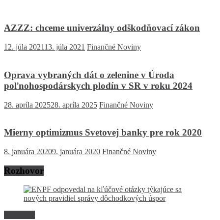
AZZZ: chceme univerzálny odškodňovací zákon
12. júla 2021
13. júla 2021
Finančné Noviny
Oprava vybraných dát o zelenine v Úroda
poľnohospodárskych plodín v SR v roku 2024
28. apríla 2025
28. apríla 2025
Finančné Noviny
Mierny optimizmus Svetovej banky pre rok 2020
8. januára 2020
9. januára 2020
Finančné Noviny
Rozhovor
Rozhovor