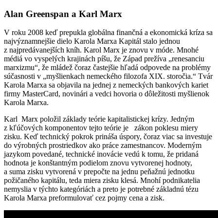
Alan Greenspan a Karl Marx
V roku 2008 keď prepukla globálna finančná a ekonomická kríza sa
najvýznamnejšie dielo Karola Marxa Kapitál stalo jednou
z najpredávanejších kníh. Karol Marx je znovu v móde. Mnohé
médiá vo vyspelých krajinách píšu, že Západ prežíva „renesanciu
marxizmu“, že mládež čoraz častejšie hľadá odpovede na problémy
súčasnosti v „myšlienkach nemeckého filozofa XIX. storočia.“ Tvár
Karola Marxa sa objavila na jednej z nemeckých bankových kariet
firmy MasterCard, novinári а vedci hovoria o dôležitosti myšlienok
Karola Marxa.
Karl Marx položil základy teórie kapitalistickej krízy. Jedným
z kľúčových komponentov tejto teórie je zákon poklesu miery
zisku. Keď technický pokrok prináša úspory, čoraz viac sa investuje
do výrobných prostriedkov ako práce zamestnancov. Moderným
jazykom povedané, technické inovácie vedú k tomu, že pridaná
hodnota je konštantným podielom znovu vytvorenej hodnoty,
a suma zisku vytvorená v prepočte na jednu peňažnú jednotku
požičaného kapitálu, teda miera zisku klesá. Mnohí podnikatelia
nemyslia v týchto kategóriách a preto je potrebné základnú tézu
Karola Marxa preformulovať cez pojmy cena a zisk.