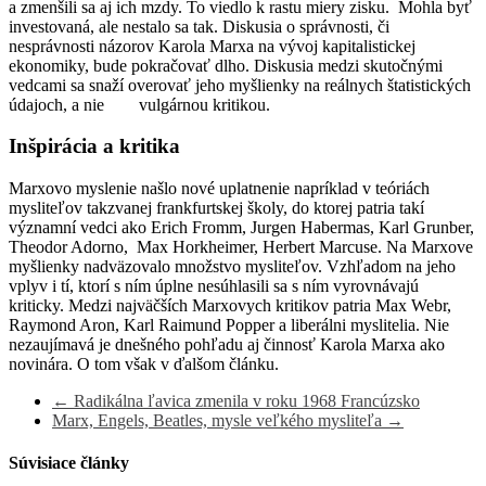
a zmenšili sa aj ich mzdy. To viedlo k rastu miery zisku. Mohla byť
investovaná, ale nestalo sa tak. Diskusia o správnosti, či
nesprávnosti názorov Karola Marxa na vývoj kapitalistickej
ekonomiky, bude pokračovať dlho. Diskusia medzi skutočnými
vedcami sa snaží overovať jeho myšlienky na reálnych štatistických
údajoch, a nie vulgárnou kritikou.
Inšpirácia a kritika
Marxovo myslenie našlo nové uplatnenie napríklad v teóriách
mysliteľov takzvanej frankfurtskej školy, do ktorej patria takí
významní vedci ako Erich Fromm, Jurgen Habermas, Karl Grunber,
Theodor Adorno, Max Horkheimer, Herbert Marcuse. Na Marxove
myšlienky nadväzovalo množstvo mysliteľov. Vzhľadom na jeho
vplyv i tí, ktorí s ním úplne nesúhlasili sa s ním vyrovnávajú
kriticky. Medzi najväčších Marxovych kritikov patria Max Webr,
Raymond Aron, Karl Raimund Popper a liberálni myslitelia. Nie
nezaujímavá je dnešného pohľadu aj činnosť Karola Marxa ako
novinára. O tom však v ďalšom článku.
←
Radikálna ľavica zmenila v roku 1968 Francúzsko
Marx, Engels, Beatles, mysle veľkého mysliteľa
→
Súvisiace články