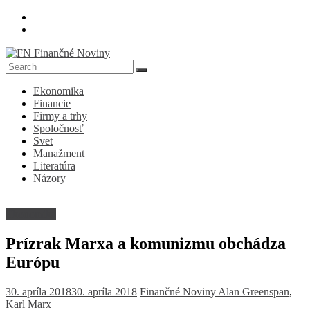
Skip
to
content
FN
Ekonomika
Finančné
Financie
Noviny
Firmy a trhy
Spoločnosť
Denník
Svet
o
Manažment
ekonomike
Literatúra
a
Názory
spoločnosti
Ekonomika
Prízrak Marxa a komunizmu obchádza
Európu
30. apríla 2018
30. apríla 2018
Finančné Noviny
Alan Greenspan
,
Karl Marx