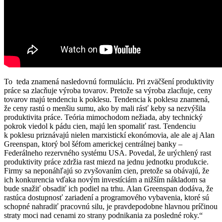
To teda znamená nasledovnú formuláciu. Pri zväčšení produktivity
práce sa zlacňuje výroba tovarov. Pretože sa výroba zlacňuje, ceny
tovarov majú tendenciu k poklesu. Tendencia k poklesu znamená,
že ceny rastú o menšiu sumu, ako by mali rásť keby sa nezvýšila
produktivita práce. Teória mimochodom nežiada, aby technický
pokrok viedol k pádu cien, majú len spomaliť rast. Tendenciu
k poklesu priznávajú nielen marxistickí ekonómovia, ale ale aj Alan
Greenspan, ktorý bol šéfom americkej centrálnej banky –
Federálneho rezervného systému USA. Povedal, že urýchlený rast
produktivity práce zdržia rast miezd na jednu jednotku produkcie.
Firmy sa neponáhľajú so zvyšovaním cien, pretože sa obávajú, že
ich konkurencia vďaka novým investíciám a nižším nákladom sa
bude snažiť obsadiť ich podiel na trhu. Alan Greenspan dodáva, že
rastúca dostupnosť zariadení a programového vybavenia, ktoré sú
schopné nahradiť pracovnú silu, je pravdepodobne hlavnou príčinou
straty moci nad cenami zo strany podnikania za posledné roky.“