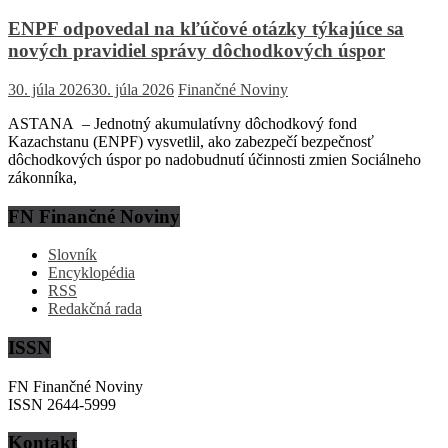
ENPF odpovedal na kľúčové otázky týkajúce sa
nových pravidiel správy dôchodkových úspor
30. júla 2026
30. júla 2026
Finančné Noviny
ASTANA – Jednotný akumulatívny dôchodkový fond
Kazachstanu (ENPF) vysvetlil, ako zabezpečí bezpečnosť
dôchodkových úspor po nadobudnutí účinnosti zmien Sociálneho
zákonníka,
FN Finančné Noviny
Slovník
Encyklopédia
RSS
Redakčná rada
ISSN
FN Finančné Noviny
ISSN 2644-5999
Kontakt