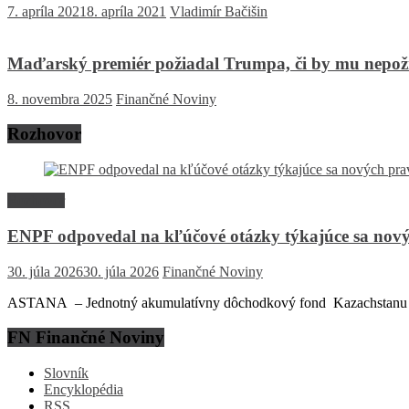
7. apríla 2021
8. apríla 2021
Vladimír Bačišin
Maďarský premiér požiadal Trumpa, či by mu nepoži
8. novembra 2025
Finančné Noviny
Rozhovor
Rozhovor
ENPF odpovedal na kľúčové otázky týkajúce sa nový
30. júla 2026
30. júla 2026
Finančné Noviny
ASTANA – Jednotný akumulatívny dôchodkový fond Kazachstanu (EN
FN Finančné Noviny
Slovník
Encyklopédia
RSS