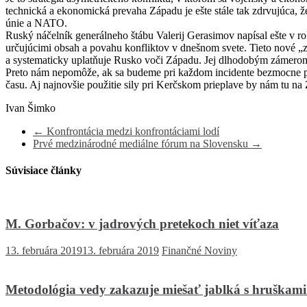
technická a ekonomická prevaha Západu je ešte stále tak zdrvujúca,
únie a NATO.
Ruský náčelník generálneho štábu Valerij Gerasimov napísal ešte v rok
určujúcimi obsah a povahu konfliktov v dnešnom svete. Tieto nové „zb
a systematicky uplatňuje Rusko voči Západu. Jej dlhodobým zámerom n
Preto nám nepomôže, ak sa budeme pri každom incidente bezmocne po
času. Aj najnovšie použitie sily pri Kerčskom prieplave by nám tu n
Ivan Šimko
←
Konfrontácia medzi konfrontáciami lodí
Prvé medzinárodné mediálne fórum na Slovensku
→
Súvisiace články
M. Gorbačov: v jadrových pretekoch niet víťaza
13. februára 2019
13. februára 2019
Finančné Noviny
Metodológia vedy zakazuje miešať jablká s hruškami a