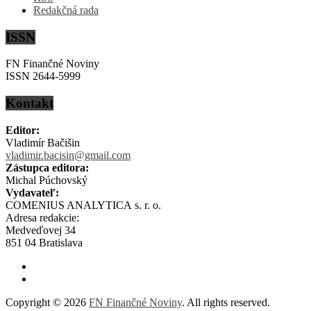
Redakčná rada
ISSN
FN Finančné Noviny
ISSN 2644-5999
Kontakt
Editor:
Vladimír Bačišin
vladimir.bacisin@gmail.com
Zástupca editora:
Michal Púchovský
Vydavateľ:
COMENIUS ANALYTICA s. r. o.
Adresa redakcie:
Medveďovej 34
851 04 Bratislava
Copyright © 2026
FN Finančné Noviny
. All rights reserved.