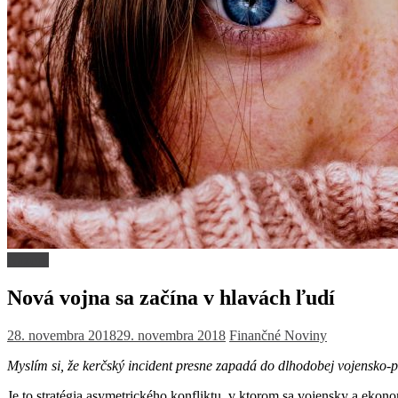
Názory
Nová vojna sa začína v hlavách ľudí
28. novembra 2018
29. novembra 2018
Finančné Noviny
Myslím si, že kerčský incident presne zapadá do dlhodobej vojensko-pol
Je to stratégia asymetrického konfliktu, v ktorom sa vojensky a ekon