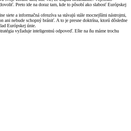
dovoliť. Preto ide na
doraz tam, kde to pôsobí ako slabosť Európskej
ne siete a informačná ofenzíva sa stávajú stále mocnejšími nástrojmi,
n ani nebude schopný brániť. A to je presne doktrína, ktorú dôsledne
lad Európskej únie.
ratégia vyžaduje inteligentnú odpoveď. Ešte na ňu máme trochu