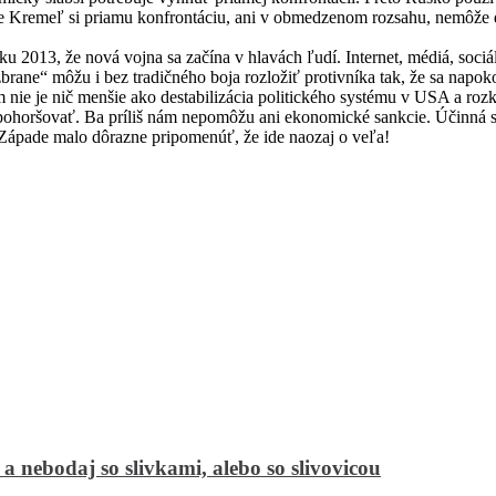
 že Kremeľ si priamu konfrontáciu, ani v obmedzenom rozsahu, nemôže 
u 2013, že nová vojna sa začína v hlavách ľudí. Internet, médiá, sociál
rane“ môžu i bez tradičného boja rozložiť protivníka tak, že sa napoko
ie je nič menšie ako destabilizácia politického systému v USA a rozk
horšovať. Ba príliš nám nepomôžu ani ekonomické sankcie. Účinná st
a Západe malo dôrazne pripomenúť, že ide naozaj o veľa!
 nebodaj so slivkami, alebo so slivovicou