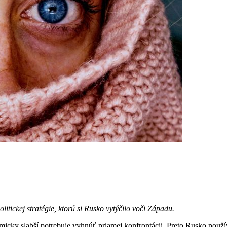
itickej stratégie, ktorú si Rusko vytýčilo voči Západu.
omicky slabší potrebuje vyhnúť priamej konfrontácii. Preto Rusko použ