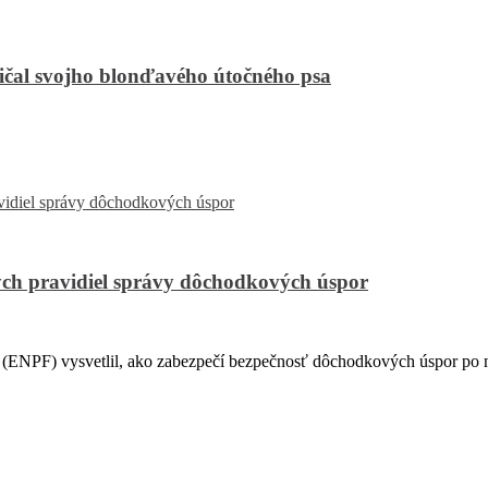
čal svojho blonďavého útočného psa
ch pravidiel správy dôchodkových úspor
PF) vysvetlil, ako zabezpečí bezpečnosť dôchodkových úspor po na