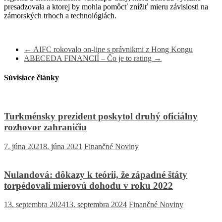
presadzovala a ktorej by mohla pomôcť znížiť mieru závislosti na
zámorských trhoch a technológiách.
←
AIFC rokovalo on-line s právnikmi z Hong Kongu
ABECEDA FINANCIÍ – Čo je to rating
→
Súvisiace články
Turkménsky prezident poskytol druhý oficiálny
rozhovor zahraničiu
7. júna 2021
8. júna 2021
Finančné Noviny
Nulandová: dôkazy k teórii, že západné štáty
torpédovali mierovú dohodu v roku 2022
13. septembra 2024
13. septembra 2024
Finančné Noviny