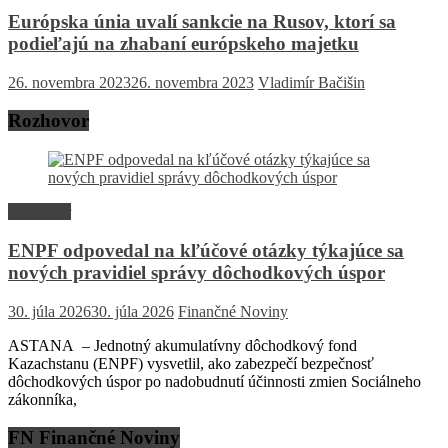
Európska únia uvalí sankcie na Rusov, ktorí sa
podieľajú na zhabaní európskeho majetku
26. novembra 2023
26. novembra 2023
Vladimír Bačišin
Rozhovor
Rozhovor
ENPF odpovedal na kľúčové otázky týkajúce sa
nových pravidiel správy dôchodkových úspor
30. júla 2026
30. júla 2026
Finančné Noviny
ASTANA – Jednotný akumulatívny dôchodkový fond
Kazachstanu (ENPF) vysvetlil, ako zabezpečí bezpečnosť
dôchodkových úspor po nadobudnutí účinnosti zmien Sociálneho
zákonníka,
FN Finančné Noviny