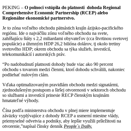
PEKING –
O polnoci vstúpila do platnosti dohoda Regional
Comprehensive Economic Partnership (RCEP) alebo
Regionálne ekonomické partnerstvo.
Je to zóna voľného obchodu pätnástich krajín ázijsko-pacifického
regiónu. Ide o najväčšiu zónu voľného obchodu na svete,
zahŕňajúcu štáty s 2,2 miliardami obyvateľov (cca štvrtinou svetovej
populácie) a úhrnným HDP 26,2 bilióna dolárov, tj okolo tretiny
svetového HDP; okrem obchodu sa týka služieb, investícií,
telekomunikácií i autorských práv.
“Po nadobudnutí platnosti dohody bude viac ako 90 percent
obchodu s tovarom medzi členmi, ktorí dohodu schválili, nakoniec
podliehať nulovým clám.
Vďaka optimalizovaným pravidlám obchodu medzi signatármi,
zjednodušeným postupom a širšej otvorenosti v sektoroch obchodu
so službami a investícií prinesie RECP členským krajinám
hmatateľné výhody.
Čína podľa ministerstva obchodu v plnej miere implementuje
záväzky vyplývajúce z dohody RCEP a usmerní miestne vlády,
priemyselné odvetvia a podniky, aby lepšie využili príležitosti na
otvorenie,”napísal čínsky denník
People´s Daily.