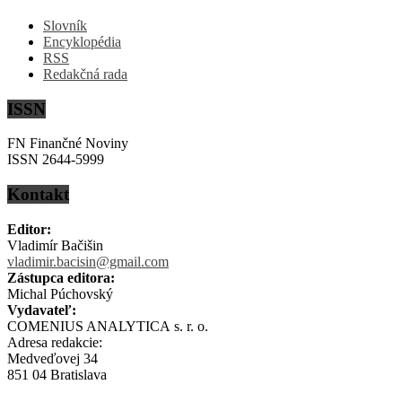
Slovník
Encyklopédia
RSS
Redakčná rada
ISSN
FN Finančné Noviny
ISSN 2644-5999
Kontakt
Editor:
Vladimír Bačišin
vladimir.bacisin@gmail.com
Zástupca editora:
Michal Púchovský
Vydavateľ:
COMENIUS ANALYTICA s. r. o.
Adresa redakcie:
Medveďovej 34
851 04 Bratislava