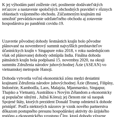
K jej výhodám patrí zníženie ciel, posilnenie dodávateľských
reťazcov a nastavenie spoločných obchodných pravidiel v rôznych
oblastiach vzájomného obchodu. Zúčastneným krajinám má
umožniť prevádzkovanie udržateľného obchodu aj zotavenie
hospodárstva po pandémii covidu-19.
Uzavretie pôvodnej dohody šestnástich krajín bolo pôvodne
plánované na novembrový summit najvyšších predstaviteľov
účastníckych krajín v Singapure roku 2018, v roku nasledujúcom
však od plánovanej dohody odstúpila India. Finálna dohoda
pätnástich krajín bola podpísaná 15. novembra 2020, na okraji
summitu Združenia národov juhovýchodnej Ázie (ASEAN) vo
vietnamskej metropole Hanoji.
Dohoda vytvorila voľnú ekonomickú zónu medzi desiatimi
krajinami Združenia národov juhovýchodnej Ázie (Brunej, Filipíny,
Indonézie, Kambodža, Laos, Malajzia, Mjanmarsko, Singapur,
Thajsko a Vietnam), Austráliou s Novým Zélandom a ekonomicky
aj populačne silnými , Južná Kórea); jej členom nie sú naopak
Spojené štáty, ktorých prezident Donald Trump odmietol k dohode
pristúpiť. Podľa niektorých názorov je vznik nového partnerstva
dôkazom postupného presunu hospodárskej aktivity do ázijského
regiónu a ekonomického vzostupu Číny, ktorá dohodu výrazne