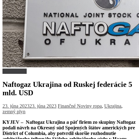
Firmy a trhy
Naftogaz Ukrajina od Ruskej federácie 5
mld. USD
23. júna 2023
23. júna 2023
Finančné Noviny
ropa
,
Ukrajina
,
zemný plyn
KYJEV – Naftogaz Ukrajina a päť firiem zo skupiny Naftogaz
podali návrh na Okresný súd Spojených štátov amerických pre
District of Columbia, aby potvrdil skoršie rozhodnutie
arbitrážneho tribunálu Stáleho arbitrážneho súdu v Haagu.