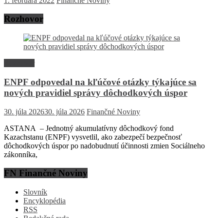
1. februára 2022
Finančné Noviny
Rozhovor
Rozhovor
ENPF odpovedal na kľúčové otázky týkajúce sa
nových pravidiel správy dôchodkových úspor
30. júla 2026
30. júla 2026
Finančné Noviny
ASTANA – Jednotný akumulatívny dôchodkový fond
Kazachstanu (ENPF) vysvetlil, ako zabezpečí bezpečnosť
dôchodkových úspor po nadobudnutí účinnosti zmien Sociálneho
zákonníka,
FN Finančné Noviny
Slovník
Encyklopédia
RSS