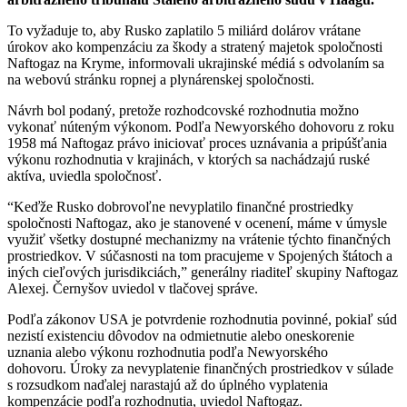
To vyžaduje to, aby Rusko zaplatilo 5 miliárd dolárov vrátane
úrokov ako kompenzáciu za škody a stratený majetok spoločnosti
Naftogaz na Kryme, informovali ukrajinské médiá s odvolaním sa
na webovú stránku ropnej a plynárenskej spoločnosti.
Návrh bol podaný, pretože rozhodcovské rozhodnutia možno
vykonať núteným výkonom. Podľa Newyorského dohovoru z roku
1958 má Naftogaz právo iniciovať proces uznávania a pripúšťania
výkonu rozhodnutia v krajinách, v ktorých sa nachádzajú ruské
aktíva, uviedla spoločnosť.
“Keďže Rusko dobrovoľne nevyplatilo finančné prostriedky
spoločnosti Naftogaz, ako je stanovené v ocenení, máme v úmysle
využiť všetky dostupné mechanizmy na vrátenie týchto finančných
prostriedkov. V súčasnosti na tom pracujeme v Spojených štátoch a
iných cieľových jurisdikciách,” generálny riaditeľ skupiny Naftogaz
Alexej. Černyšov uviedol v tlačovej správe.
Podľa zákonov USA je potvrdenie rozhodnutia povinné, pokiaľ súd
nezistí existenciu dôvodov na odmietnutie alebo oneskorenie
uznania alebo výkonu rozhodnutia podľa Newyorského
dohovoru. Úroky za nevyplatenie finančných prostriedkov v súlade
s rozsudkom naďalej narastajú až do úplného vyplatenia
kompenzácie podľa rozhodnutia, uviedol Naftogaz.