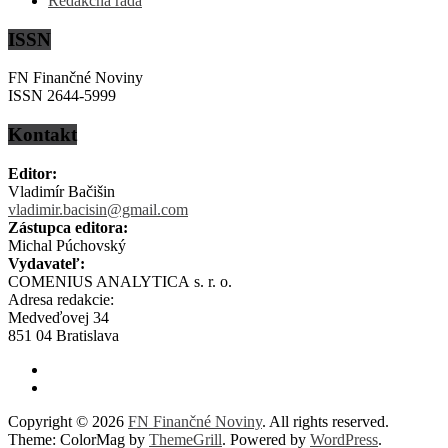
Redakčná rada
ISSN
FN Finančné Noviny
ISSN 2644-5999
Kontakt
Editor:
Vladimír Bačišin
vladimir.bacisin@gmail.com
Zástupca editora:
Michal Púchovský
Vydavateľ:
COMENIUS ANALYTICA s. r. o.
Adresa redakcie:
Medveďovej 34
851 04 Bratislava
Copyright © 2026
FN Finančné Noviny
. All rights reserved.
Theme: ColorMag by
ThemeGrill
. Powered by
WordPress
.