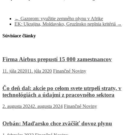
←
Gazprom: využitie zemného plynu v Afrike
EK: Ukrajina, Moldavsko, Gruzínsko neplnia kritériá
→
Súvisiace články
Firma Airbus prepustí 15 000 zamestnancov
11. júla 2020
11. júla 2020
Finančné Noviny
Čo deň dal: akcie po celom svete utrpeli straty, v
technológiách a údajmi z pracovného sektora
2. augusta 2024
2. augusta 2024
Finančné Noviny
Orbán: Maďarsko chce zväčšiť dovoz plynu