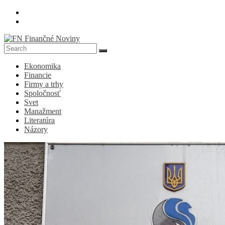
Skip
to
content
FN
Ekonomika
Finančné
Financie
Noviny
Firmy a trhy
Spoločnosť
Denník
Svet
o
Manažment
ekonomike
Literatúra
a
Názory
spoločnosti