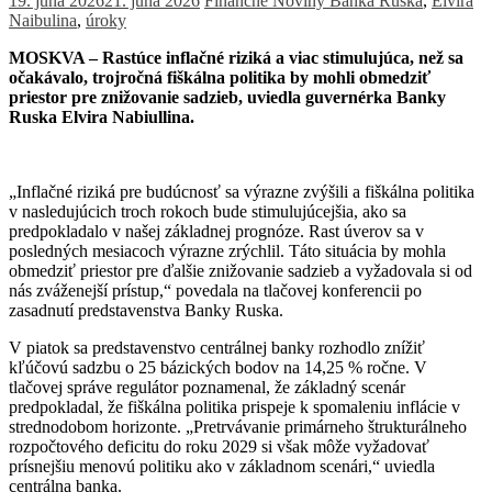
19. júna 2026
21. júna 2026
Finančné Noviny
Banka Ruska
,
Elvira
Naibulina
,
úroky
MOSKVA – Rastúce inflačné riziká a viac stimulujúca, než sa
očakávalo, trojročná fiškálna politika by mohli obmedziť
priestor pre znižovanie sadzieb, uviedla guvernérka Banky
Ruska Elvira Nabiullina.
„Inflačné riziká pre budúcnosť sa výrazne zvýšili a fiškálna politika
v nasledujúcich troch rokoch bude stimulujúcejšia, ako sa
predpokladalo v našej základnej prognóze. Rast úverov sa v
posledných mesiacoch výrazne zrýchlil. Táto situácia by mohla
obmedziť priestor pre ďalšie znižovanie sadzieb a vyžadovala si od
nás zváženejší prístup,“ povedala na tlačovej konferencii po
zasadnutí predstavenstva Banky Ruska.
V piatok sa predstavenstvo centrálnej banky rozhodlo znížiť
kľúčovú sadzbu o 25 bázických bodov na 14,25 % ročne. V
tlačovej správe regulátor poznamenal, že základný scenár
predpokladal, že fiškálna politika prispeje k spomaleniu inflácie v
strednodobom horizonte. „Pretrvávanie primárneho štrukturálneho
rozpočtového deficitu do roku 2029 si však môže vyžadovať
prísnejšiu menovú politiku ako v základnom scenári,“ uviedla
centrálna banka.