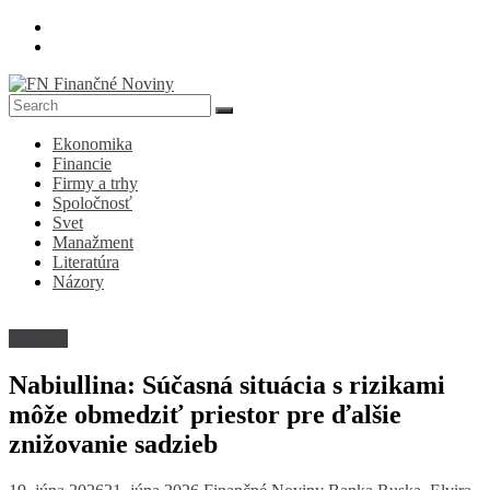
Skip
to
content
FN
Ekonomika
Finančné
Financie
Noviny
Firmy a trhy
Spoločnosť
Denník
Svet
o
Manažment
ekonomike
Literatúra
a
Názory
spoločnosti
Financie
Nabiullina: Súčasná situácia s rizikami
môže obmedziť priestor pre ďalšie
znižovanie sadzieb