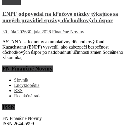
Rozhovor
ENPF odpovedal na kľúčové otázky týkajúce sa
nových pravidiel správy dôchodkových úspor
30. júla 2026
30. júla 2026
Finančné Noviny
ASTANA – Jednotný akumulatívny dôchodkový fond
Kazachstanu (ENPF) vysvetlil, ako zabezpečí bezpečnosť
dôchodkových úspor po nadobudnutí účinnosti zmien Sociálneho
zákonníka,
FN Finančné Noviny
Slovník
Encyklopédia
RSS
Redakčná rada
ISSN
FN Finančné Noviny
ISSN 2644-5999