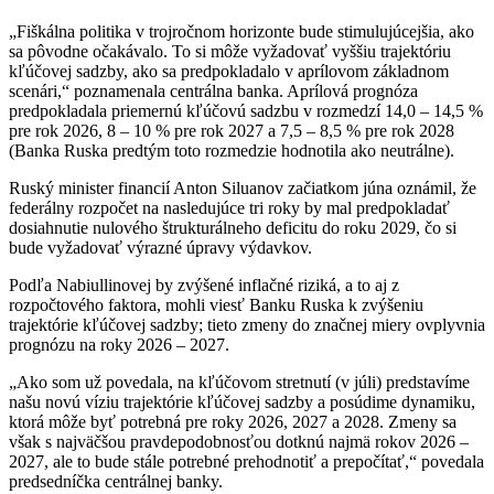
„Fiškálna politika v trojročnom horizonte bude stimulujúcejšia, ako
sa pôvodne očakávalo. To si môže vyžadovať vyššiu trajektóriu
kľúčovej sadzby, ako sa predpokladalo v aprílovom základnom
scenári,“ poznamenala centrálna banka. Aprílová prognóza
predpokladala priemernú kľúčovú sadzbu v rozmedzí 14,0 – 14,5 %
pre rok 2026, 8 – 10 % pre rok 2027 a 7,5 – 8,5 % pre rok 2028
(Banka Ruska predtým toto rozmedzie hodnotila ako neutrálne).
Ruský minister financií Anton Siluanov začiatkom júna oznámil, že
federálny rozpočet na nasledujúce tri roky by mal predpokladať
dosiahnutie nulového štrukturálneho deficitu do roku 2029, čo si
bude vyžadovať výrazné úpravy výdavkov.
Podľa Nabiullinovej by zvýšené inflačné riziká, a to aj z
rozpočtového faktora, mohli viesť Banku Ruska k zvýšeniu
trajektórie kľúčovej sadzby; tieto zmeny do značnej miery ovplyvnia
prognózu na roky 2026 – 2027.
„Ako som už povedala, na kľúčovom stretnutí (v júli) predstavíme
našu novú víziu trajektórie kľúčovej sadzby a posúdime dynamiku,
ktorá môže byť potrebná pre roky 2026, 2027 a 2028. Zmeny sa
však s najväčšou pravdepodobnosťou dotknú najmä rokov 2026 –
2027, ale to bude stále potrebné prehodnotiť a prepočítať,“ povedala
predsedníčka centrálnej banky.