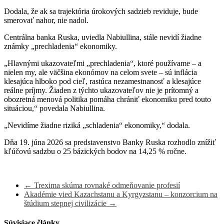
Dodala, že ak sa trajektória úrokových sadzieb reviduje, bude
smerovať nahor, nie nadol.
Centrálna banka Ruska, uviedla Nabiullina, stále nevidí žiadne
známky „prechladenia“ ekonomiky.
„Hlavnými ukazovateľmi „prechladenia“, ktoré používame – a
nielen my, ale väčšina ekonómov na celom svete – sú inflácia
klesajúca hlboko pod cieľ, rastúca nezamestnanosť a klesajúce
reálne príjmy. Žiaden z týchto ukazovateľov nie je prítomný a
obozretná menová politika pomáha chrániť ekonomiku pred touto
situáciou,“ povedala Nabiullina.
„Nevidíme žiadne riziká „schladenia“ ekonomiky,“ dodala.
Dňa 19. júna 2026 sa predstavenstvo Banky Ruska rozhodlo znížiť
kľúčovú sadzbu o 25 bázických bodov na 14,25 % ročne.
←
Trexima skúma rovnaké odmeňovanie profesií
Akadémie vied Kazachstanu a Kyrgyzstanu – konzorcium na
štúdium stepnej civilizácie
→
Súvisiace články