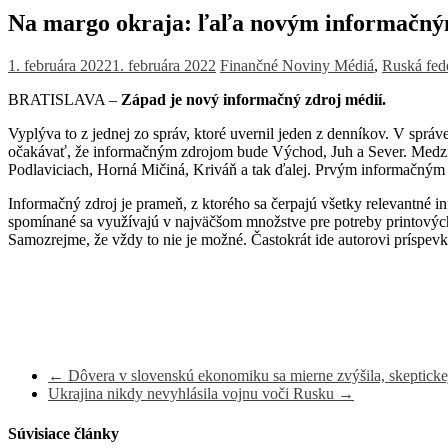
Na margo okraja: ľaľa novým informačný
1. februára 2022
1. februára 2022
Finančné Noviny
Médiá
,
Ruská fed
BRATISLAVA –
Západ je nový informačný zdroj médií.
Vyplýva to z jednej zo správ, ktoré uvernil jeden z denníkov. V sprá
očakávať, že informačným zdrojom bude Východ, Juh a Sever. Medzi mo
Podlaviciach, Horná Mičiná, Kriváň a tak ďalej. Prvým informačným 
Informačný zdroj je prameň, z ktorého sa čerpajú všetky relevantné i
spomínané sa využívajú v najväčšom množstve pre potreby printových 
Samozrejme, že vždy to nie je možné. Častokrát ide autorovi príspevku
←
Dôvera v slovenskú ekonomiku sa mierne zvýšila, skeptickej
Ukrajina nikdy nevyhlásila vojnu voči Rusku
→
Súvisiace články