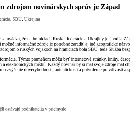
m zdrojom novinárskych správ je Západ
erácia
,
SBU
,
Ukrajina
ve sa uvádza, že na hraniciach Ruskej federácie a Ukrajiny je “podľa Z
žné informačné zdroje je potrebné zaradiť aj iné geografické názvosl
zdrojom o ruských vojakoch na hraniciach bola SBU, teda Služba bezp
nformácie. Týmto prameňom môžu byť internetové stránky, knihy, časopis
a elektronických médií, Každý novinár by si mal svoje zdroje mal chrá
 o zvýšenie dôveryhodnosti, autentickosti a potvrdenie pravdivosti a sp
ší ostávajú podnikatelia v priemysle