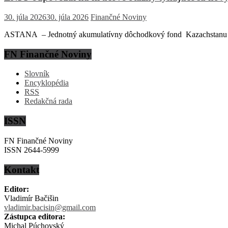
30. júla 2026
30. júla 2026
Finančné Noviny
ASTANA – Jednotný akumulatívny dôchodkový fond Kazachstanu (EN
FN Finančné Noviny
Slovník
Encyklopédia
RSS
Redakčná rada
ISSN
FN Finančné Noviny
ISSN 2644-5999
Kontakt
Editor:
Vladimír Bačišin
vladimir.bacisin@gmail.com
Zástupca editora:
Michal Púchovský