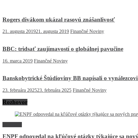
Rogers divákom ukázal rasovú znášanlivosť
21. augusta 2019
21. augusta 2019
Finančné Noviny
BBC: tridsať zaujímavostí o globálnej pavučine
16. marca 2019
Finančné Noviny
Banskobytrické Štúdioviny BB napísali o vynálezcovi v
23. februára 2025
23. februára 2025
Finančné Noviny
Rozhovor
Rozhovor
ENPF odpovedal na kľúčové otázky týkajúce sa nový