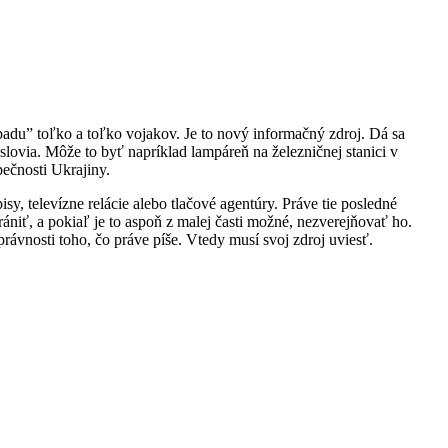
ápadu” toľko a toľko vojakov. Je to nový informačný zdroj. Dá sa
ovia. Môže to byť napríklad lampáreň na železničnej stanici v
ečnosti Ukrajiny.
y, televízne relácie alebo tlačové agentúry. Práve tie posledné
niť, a pokiaľ je to aspoň z malej časti možné, nezverejňovať ho.
rávnosti toho, čo práve píše. Vtedy musí svoj zdroj uviesť.