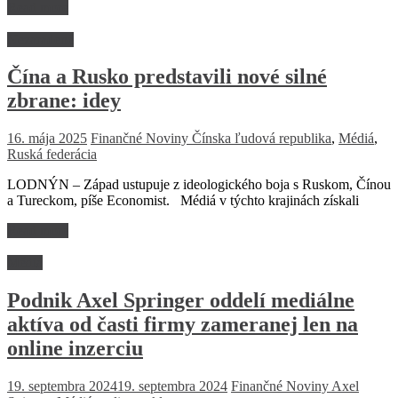
Read more
Nezaradené
Čína a Rusko predstavili nové silné
zbrane: idey
16. mája 2025
Finančné Noviny
Čínska ľudová republika
,
Médiá
,
Ruská federácia
LODNÝN – Západ ustupuje z ideologického boja s Ruskom, Čínou
a Tureckom, píše Economist. Médiá v týchto krajinách získali
Read more
Médiá
Podnik Axel Springer oddelí mediálne
aktíva od časti firmy zameranej len na
online inzerciu
19. septembra 2024
19. septembra 2024
Finančné Noviny
Axel