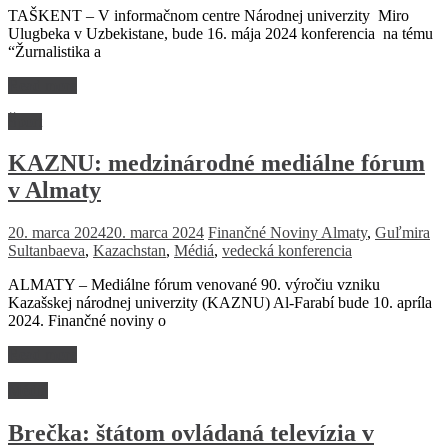
TAŠKENT – V informačnom centre Národnej univerzity Miro
Ulugbeka v Uzbekistane, bude 16. mája 2024 konferencia na tému
“Žurnalistika a
Read more
Šport
KAZNU: medzinárodné mediálne fórum
v Almaty
20. marca 2024
20. marca 2024
Finančné Noviny
Almaty
,
Guľmira
Sultanbaeva
,
Kazachstan
,
Médiá
,
vedecká konferencia
ALMATY – Mediálne fórum venované 90. výročiu vzniku
Kazašskej národnej univerzity (KAZNU) Al-Farabí bude 10. apríla
2024. Finančné noviny o
Read more
Médiá
Brečka: štátom ovládaná televízia v