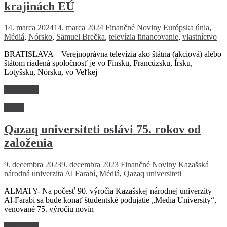
krajinách EÚ
14. marca 2024
14. marca 2024
Finančné Noviny
Európska únia
,
Médiá
,
Nórsko
,
Samuel Brečka
,
televízia financovanie
,
vlastníctvo
BRATISLAVA – Verejnoprávna televízia ako štátna (akciová) alebo
štátom riadená spoločnosť je vo Fínsku, Francúzsku, Írsku,
Lotyšsku, Nórsku, vo Veľkej
Read more
Médiá
Qazaq universiteti oslávi 75. rokov od
založenia
9. decembra 2023
9. decembra 2023
Finančné Noviny
Kazašská
národná univerzita Al Farabí
,
Médiá
,
Qazaq universiteti
ALMATY- Na počesť 90. výročia Kazašskej národnej univerzity
Al-Farabi sa bude konať študentské podujatie „Media University“,
venované 75. výročiu novín
Read more