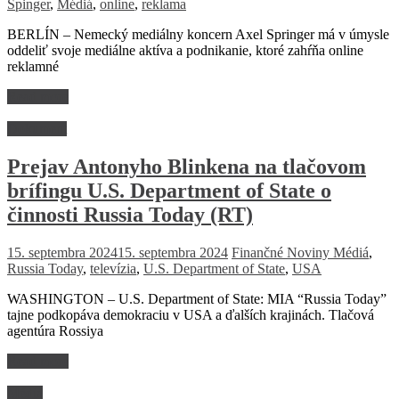
Spinger
,
Médiá
,
online
,
reklama
BERLÍN – Nemecký mediálny koncern Axel Springer má v úmysle
oddeliť svoje mediálne aktíva a podnikanie, ktoré zahŕňa online
reklamné
Read more
Dokument
Prejav Antonyho Blinkena na tlačovom
brífingu U.S. Department of State o
činnosti Russia Today (RT)
15. septembra 2024
15. septembra 2024
Finančné Noviny
Médiá
,
Russia Today
,
televízia
,
U.S. Department of State
,
USA
WASHINGTON – U.S. Department of State: MIA “Russia Today”
tajne podkopáva demokraciu v USA a ďalších krajinách. Tlačová
agentúra Rossiya
Read more
Médiá