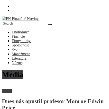
Skip
to
content
FN
Ekonomika
Finančné
Financie
Noviny
Firmy a trhy
Spoločnosť
Denník
Svet
o
Manažment
ekonomike
Literatúra
a
Názory
spoločnosti
Médiá
Médiá
Dnes nás opustil profesor Monroe Edwin
Price