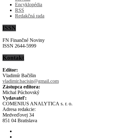
Encyklopédia
RSS
Redakčná rada
ISSN
FN Finančné Noviny
ISSN 2644-5999
Kontakt
Editor:
Vladimír Bačišin
vladimir.bacisin@gmail.com
Zástupca editora:
Michal Púchovský
Vydavateľ:
COMENIUS ANALYTICA s. r. o.
Adresa redakcie:
Medveďovej 34
851 04 Bratislava