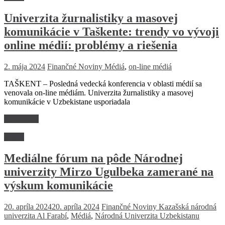
Univerzita žurnalistiky a masovej
komunikácie v Taškente: trendy vo vývoji
online médií: problémy a riešenia
2. mája 2024
Finančné Noviny
Médiá
,
on-line médiá
TAŠKENT – Posledná vedecká konferencia v oblasti médií sa
venovala on-line médiám. Univerzita žurnalistiky a masovej
komunikácie v Uzbekistane usporiadala
Read more
Médiá
Mediálne fórum na pôde Národnej
univerzity Mirzo Ugulbeka zamerané na
výskum komunikácie
20. apríla 2024
20. apríla 2024
Finančné Noviny
Kazašská národná
univerzita Al Farabí
,
Médiá
,
Národná Univerzita Uzbekistanu