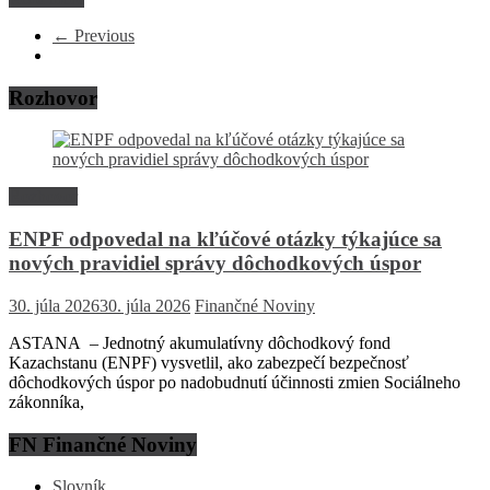
← Previous
Rozhovor
Rozhovor
ENPF odpovedal na kľúčové otázky týkajúce sa
nových pravidiel správy dôchodkových úspor
30. júla 2026
30. júla 2026
Finančné Noviny
ASTANA – Jednotný akumulatívny dôchodkový fond
Kazachstanu (ENPF) vysvetlil, ako zabezpečí bezpečnosť
dôchodkových úspor po nadobudnutí účinnosti zmien Sociálneho
zákonníka,
FN Finančné Noviny
Slovník