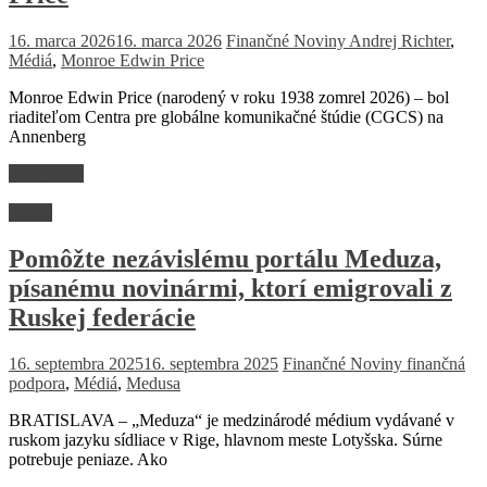
16. marca 2026
16. marca 2026
Finančné Noviny
Andrej Richter
,
Médiá
,
Monroe Edwin Price
Monroe Edwin Price (narodený v roku 1938 zomrel 2026) – bol
riaditeľom Centra pre globálne komunikačné štúdie (CGCS) na
Annenberg
Read more
Médiá
Pomôžte nezávislému portálu Meduza,
písanému novinármi, ktorí emigrovali z
Ruskej federácie
16. septembra 2025
16. septembra 2025
Finančné Noviny
finančná
podpora
,
Médiá
,
Medusa
BRATISLAVA – „Meduza“ je medzinárodé médium vydávané v
ruskom jazyku sídliace v Rige, hlavnom meste Lotyšska. Súrne
potrebuje peniaze. Ako