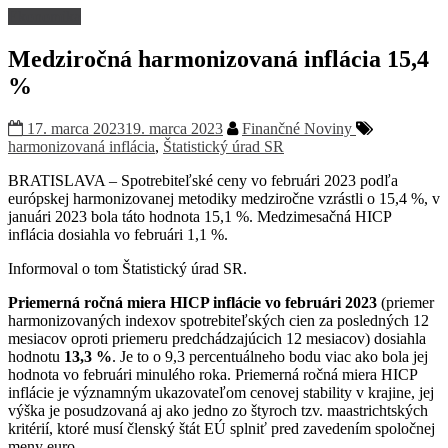
Ekonomika
Medziročná harmonizovaná inflácia 15,4
%
17. marca 2023
19. marca 2023
Finančné Noviny
harmonizovaná inflácia
,
Štatistický úrad SR
BRATISLAVA – Spotrebiteľské ceny vo februári 2023 podľa
európskej harmonizovanej metodiky medziročne vzrástli o 15,4 %, v
januári 2023 bola táto hodnota 15,1 %. Medzimesačná HICP
inflácia dosiahla vo februári 1,1 %.
Informoval o tom Štatistický úrad SR.
Priemerná ročná miera HICP inflácie vo februári 2023
(priemer
harmonizovaných indexov spotrebiteľských cien za posledných 12
mesiacov oproti priemeru predchádzajúcich 12 mesiacov) dosiahla
hodnotu
13,3 %
. Je to o 9,3 percentuálneho bodu viac ako bola jej
hodnota vo februári minulého roka. Priemerná ročná miera HICP
inflácie je významným ukazovateľom cenovej stability v krajine, jej
výška je posudzovaná aj ako jedno zo štyroch tzv. maastrichtských
kritérií, ktoré musí členský štát EÚ splniť pred zavedením spoločnej
meny euro.