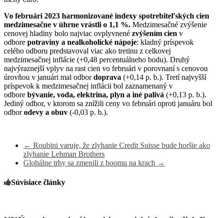
Vo februári 2023 harmonizované indexy spotrebiteľských cien
medzimesačne v úhrne vrástli o 1,1 %.
Medzimesačné zvýšenie
cenovej hladiny bolo najviac ovplyvnené
zvýšením cien
v
odbore
potraviny a nealkoholické nápoje
: kladný príspevok
celého odboru predstavoval viac ako tretinu z celkovej
medzimesačnej inflácie (+0,48 percentuálneho bodu). Druhý
najvýraznejší vplyv na rast cien vo februári v porovnaní s cenovou
úrovňou v januári mal odbor
doprava
(+0,14 p. b.).
Tretí najvyšší
príspevok k medzimesačnej inflácii bol zaznamenaný v
odbore
bývanie, voda, elektrina, plyn a iné palivá
(+0,13 p. b.).
Jediný odbor, v ktorom sa znížili ceny vo februári oproti januáru bol
odbor
odevy a obuv
(-0,03 p. b.).
←
Roubini varuje, že zlyhanie Credit Suisse bude horšie ako
zlyhanie Lehman Brothers
Globálne trhy sa zmenili z boomu na krach
→
Súvisiace články