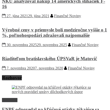
NKÚ analyzoval nákup 14 amerických stíhačiek F-
16
27. júna 2021
29. júna 2021
Finančné Noviny
Výrobné ceny v priemysle boli medziročne vyššie o 1
%, poľnohospodári zdražovali najpomalšie
30. novembra 2025
29. novembra 2025
Finančné Noviny
Riaditeľom bratislavského ÚPSVaR je Matovič
7. novembra 2020
7. novembra 2020
Finančné Noviny
Rozhovor
Rozhovor
ENPF odpovedal na kľúčové otázky týkajúce sa