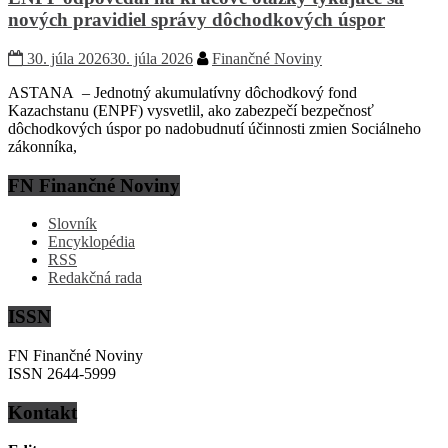
nových pravidiel správy dôchodkových úspor
30. júla 2026
30. júla 2026
Finančné Noviny
ASTANA – Jednotný akumulatívny dôchodkový fond
Kazachstanu (ENPF) vysvetlil, ako zabezpečí bezpečnosť
dôchodkových úspor po nadobudnutí účinnosti zmien Sociálneho
zákonníka,
FN Finančné Noviny
Slovník
Encyklopédia
RSS
Redakčná rada
ISSN
FN Finančné Noviny
ISSN 2644-5999
Kontakt