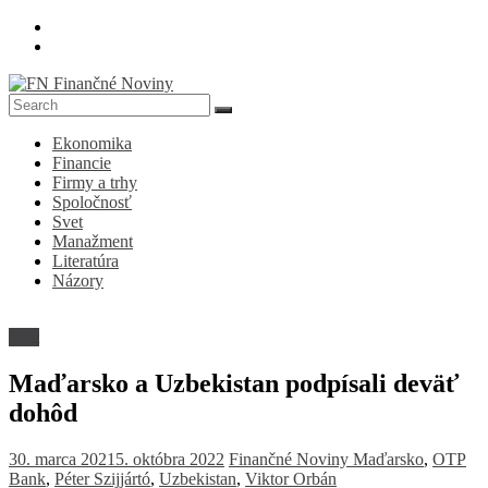
Skip
to
content
FN
Ekonomika
Finančné
Financie
Noviny
Firmy a trhy
Spoločnosť
Denník
Svet
o
Manažment
ekonomike
Literatúra
a
Názory
spoločnosti
Svet
Maďarsko a Uzbekistan podpísali deväť
dohôd
30. marca 2021
5. októbra 2022
Finančné Noviny
Maďarsko
,
OTP
Bank
,
Péter Szijjártó
,
Uzbekistan
,
Viktor Orbán