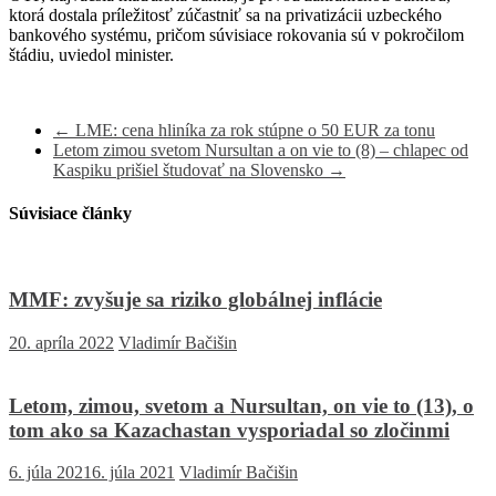
ktorá dostala príležitosť zúčastniť sa na privatizácii uzbeckého
bankového systému, pričom súvisiace rokovania sú v pokročilom
štádiu, uviedol minister.
←
LME: cena hliníka za rok stúpne o 50 EUR za tonu
Letom zimou svetom Nursultan a on vie to (8) – chlapec od
Kaspiku prišiel študovať na Slovensko
→
Súvisiace články
MMF: zvyšuje sa riziko globálnej inflácie
20. apríla 2022
Vladimír Bačišin
Letom, zimou, svetom a Nursultan, on vie to (13), o
tom ako sa Kazachastan vysporiadal so zločinmi
6. júla 2021
6. júla 2021
Vladimír Bačišin