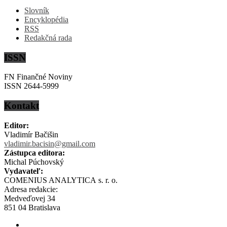
Slovník
Encyklopédia
RSS
Redakčná rada
ISSN
FN Finančné Noviny
ISSN 2644-5999
Kontakt
Editor:
Vladimír Bačišin
vladimir.bacisin@gmail.com
Zástupca editora:
Michal Púchovský
Vydavateľ:
COMENIUS ANALYTICA s. r. o.
Adresa redakcie:
Medveďovej 34
851 04 Bratislava