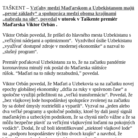
TAŠKENT –
Vzťahy medzi Maďarskom a Uzbekistanom majú
„pevné základy“ a spolupráca medzi oboma krajinami
„nabrala na sile“, povedal
v utorok v Taškente premiér
Maďarska Viktor Orbán .
Viktor Orbán povedal, že prišiel do hlavného mesta Uzbekistanu s
„veľkými nádejami a optimizmom“. Vyzdvihol úsilie Uzbekistanu
„využívať dostupné zdroje v modernej ekonomike“ a nazval to
„slušný program“.
Premiér poďakoval Uzbekistanu za to, že na začiatku pandémie
koronavírusu minulý rok poslal do Maďarska státisíce
rúšok. “Maďari na to nikdy nezabudnú,” povedal.
Viktor Orbán povedal, že Maďari a Uzbekovia sa na začiatku novej
epochy globálnej ekonomiky „držia za ruky v správnom čase“ a
spoločne využijú príležitosti na „veľkú transformáciu“. Povedal, že
„bez vlajkovej lode hospodárskej spolupráce zvolenej na začiatku
by sa dobré úmysly roztrieštili a vyparili“. Vyzval na „jeden alebo
dva veľké programy a spoločné podniky, ktoré by dali jasný signál
maďarským a uzbeckým podnikom, že sa chystá niečo vážne a že sa
môžu bezpečne plaviť za veľkými vlajkovými loďami na pokojných
vodách“. Dodal, že už boli identifikované „niektoré vlajkové lode“
na „podporu hospodárstiev týchto dvoch krajín“ a navrhol, že