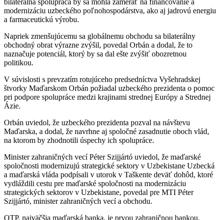
bilaterálna spolupráca by sa mohla zamerať na financovanie a
modernizáciu uzbeckého poľnohospodárstva, ako aj jadrovú energiu
a farmaceutickú výrobu.
Napriek zmenšujúcemu sa globálnemu obchodu sa bilaterálny
obchodný obrat výrazne zvýšil, povedal Orbán a dodal, že to
naznačuje potenciál, ktorý by sa dal ešte zvýšiť obozretnou
politikou.
V súvislosti s prevzatím rotujúceho predsedníctva Vyšehradskej
štvorky Maďarskom Orbán požiadal uzbeckého prezidenta o pomoc
pri podpore spolupráce medzi krajinami strednej Európy a Strednej
Ázie.
Orbán uviedol, že uzbeckého prezidenta pozval na návštevu
Maďarska, a dodal, že navrhne aj spoločné zasadnutie oboch vlád,
na ktorom by zhodnotili úspechy ich spolupráce.
Minister zahraničných vecí Péter Szijjártó uviedol, že maďarské
spoločnosti modernizujú strategické sektory v Uzbekistane Uzbecká
a maďarská vláda podpísali v utorok v Taškente deväť dohôd, ktoré
vydláždili cestu pre maďarské spoločnosti na modernizáciu
strategických sektorov v Uzbekistane, povedal pre MTI Péter
Szijjártó, minister zahraničných vecí a obchodu.
OTP, najväčšia maďarská banka, je prvou zahraničnou bankou,