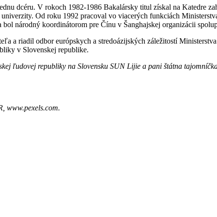
ednu dcéru. V rokoch 1982-1986 Bakalársky titul získal na Katedre za
 univerzity. Od roku 1992 pracoval vo viacerých funkciách Ministerst
 a bol národný koordinátorom pre Čínu v Šanghajskej organizácii spolu
ľa a riadil odbor európskych a stredoázijských záležitostí Ministerstv
iky v Slovenskej republike.
ej ľudovej republiky na Slovensku SUN Lijie a pani štátna tajomníčka 
 SR, www.pexels.com.