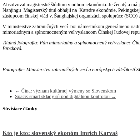
Absolvoval magisterské štúdium v odbore ekonómia. Je ženatý a má j
Nanjingu Magisterský titul obhájil na Katedre ekonómie, Pekingskej
zástupcom čínskej vlád v, Šanghajskej organizácii spolupráce (SCO)
V ministerstve zahraničných vecí bol námestníkom generálneho riadite
mimoriadnym a splnomocneným veľvyslancom Čínskej ľudovej republ
Titulná fotografia: Pán mimoriadny a splnomocnený veľvyslanec Čínsk
Brocková.
Fotografie: Ministerstvo zahraničných vecí a európskych záležitostí
←
Čína: význam kultúrnej výmeny so Slovenskom
Space: smart sklady sú pod digitálnou kontrolou
→
Súvisiace články
Kto je kto: slovenský ekonóm Imrich Karvaš