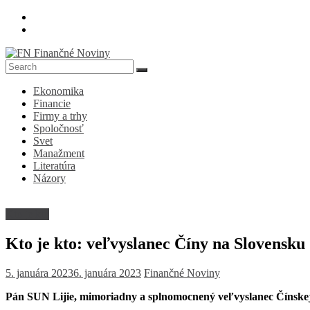
Skip
to
content
FN
Ekonomika
Finančné
Financie
Noviny
Firmy a trhy
Spoločnosť
Denník
Svet
o
Manažment
ekonomike
Literatúra
a
Názory
spoločnosti
Kto je kto
Kto je kto: veľvyslanec Číny na Slovensku 
5. januára 2023
6. januára 2023
Finančné Noviny
Pán SUN Lijie, mimoriadny a splnomocnený veľvyslanec Čínskej 