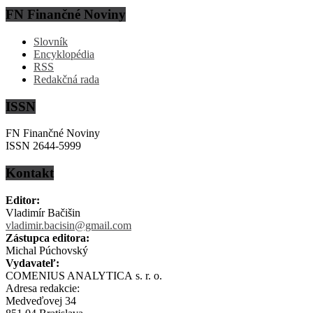
FN Finančné Noviny
Slovník
Encyklopédia
RSS
Redakčná rada
ISSN
FN Finančné Noviny
ISSN 2644-5999
Kontakt
Editor:
Vladimír Bačišin
vladimir.bacisin@gmail.com
Zástupca editora:
Michal Púchovský
Vydavateľ:
COMENIUS ANALYTICA s. r. o.
Adresa redakcie:
Medveďovej 34