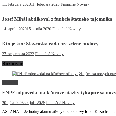
11. februára 2023
11. februára 2023
Finančné Noviny
Jozef Mihál abdikoval z funkcie štátneho tajomníka
14. apríla 2020
15. apríla 2020
Finančné Noviny
Kto je kto: Slovenská rada pre zelené budovy
27. septembra 2022
Finančné Noviny
Rozhovor
Rozhovor
ENPF odpovedal na kľúčové otázky týkajúce sa nový
30. júla 2026
30. júla 2026
Finančné Noviny
ASTANA – Jednotný akumulatívny dôchodkový fond Kazachstanu (EN