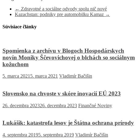
←
Zdravotné a sociálne odvody spolu nič nové
Kazachstan: podniky pre automobilku Kamaz
→
Súvisiace články
Spomienka z archívu v Blogoch Hospodárskych
novín Moniky Ščevovichovej o blchách so sociálnym
kožuchom
5. marca 2021
5. marca 2021
Vladimír Bačišin
Slovensko na chvoste v skóre inovacií EÚ 2023
26. decembra 2023
26. decembra 2023
Finančné Noviny
Lukášik: katastrofa lesov je Štátna ochrana prírody
4. septembra 2019
5. septembra 2019
Vladimír Bačišin