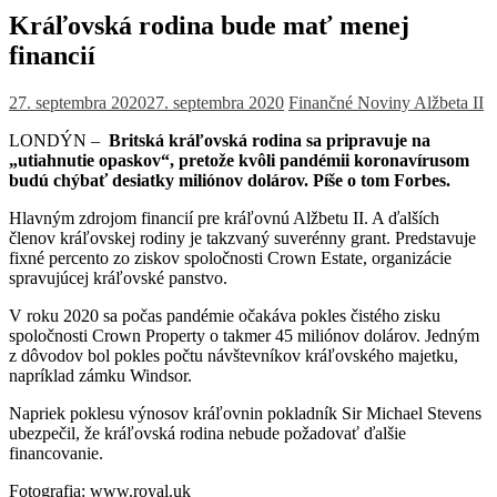
Kráľovská rodina bude mať menej
financií
27. septembra 2020
27. septembra 2020
Finančné Noviny
Alžbeta II
LONDÝN –
Britská kráľovská rodina sa pripravuje na
„utiahnutie opaskov“, pretože kvôli pandémii koronavírusom
budú chýbať desiatky miliónov dolárov. Píše o tom Forbes.
Hlavným zdrojom financií pre kráľovnú Alžbetu II. A ďalších
členov kráľovskej rodiny je takzvaný suverénny grant. Predstavuje
fixné percento zo ziskov spoločnosti Crown Estate, organizácie
spravujúcej kráľovské panstvo.
V roku 2020 sa počas pandémie očakáva pokles čistého zisku
spoločnosti Crown Property o takmer 45 miliónov dolárov. Jedným
z dôvodov bol pokles počtu návštevníkov kráľovského majetku,
napríklad zámku Windsor.
Napriek poklesu výnosov kráľovnin pokladník Sir Michael Stevens
ubezpečil, že kráľovská rodina nebude požadovať ďalšie
financovanie.
Fotografia: www.royal.uk