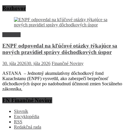
Rozhovor
Rozhovor
ENPF odpovedal na kľúčové otázky týkajúce sa
nových pravidiel správy dôchodkových úspor
30. júla 2026
30. júla 2026
Finančné Noviny
ASTANA – Jednotný akumulatívny dôchodkový fond
Kazachstanu (ENPF) vysvetlil, ako zabezpečí bezpečnosť
dôchodkových úspor po nadobudnutí účinnosti zmien Sociálneho
zákonníka,
FN Finančné Noviny
Slovník
Encyklopédia
RSS
Redakčná rada