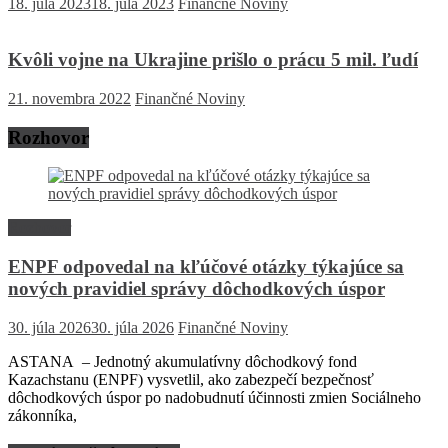
18. júla 2023
18. júla 2023
Finančné Noviny
Kvôli vojne na Ukrajine prišlo o prácu 5 mil. ľudí
21. novembra 2022
Finančné Noviny
Rozhovor
Rozhovor
ENPF odpovedal na kľúčové otázky týkajúce sa
nových pravidiel správy dôchodkových úspor
30. júla 2026
30. júla 2026
Finančné Noviny
ASTANA – Jednotný akumulatívny dôchodkový fond
Kazachstanu (ENPF) vysvetlil, ako zabezpečí bezpečnosť
dôchodkových úspor po nadobudnutí účinnosti zmien Sociálneho
zákonníka,