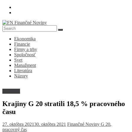
Skip
to
content
FN
Ekonomika
Finančné
Financie
Noviny
Firmy a trhy
Spoločnosť
Denník
Svet
o
Manažment
ekonomike
Literatúra
a
Názory
spoločnosti
Trh práce
Krajiny G 20 stratili 18,5 % pracovného
času
27. októbra 2021
30. októbra 2021
Finančné Noviny
G 20
,
pracovný čas