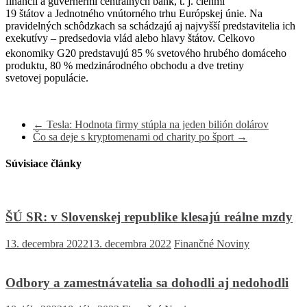
financií a guvernérmi centrálnych bánk, t. j. členmi
19 štátov a Jednotného vnútorného trhu Európskej únie. Na
pravidelných schôdzkach sa schádzajú aj najvyšší predstavitelia ich
exekutívy – predsedovia vlád alebo hlavy štátov. Celkovo
ekonomiky G20 predstavujú 85 %
svetového hrubého domáceho
produktu, 80 % medzinárodného obchodu a dve tretiny
svetovej populácie.
←
Tesla: Hodnota firmy stúpla na jeden bilión dolárov
Čo sa deje s kryptomenami od charity po šport
→
Súvisiace články
ŠÚ SR: v Slovenskej republike klesajú reálne mzdy
13. decembra 2022
13. decembra 2022
Finančné Noviny
Odbory a zamestnávatelia sa dohodli aj nedohodli