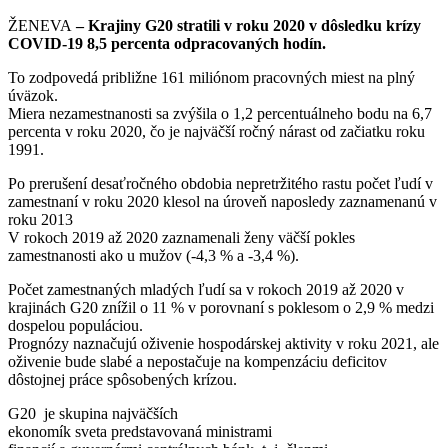
ŽENEVA
– Krajiny G20 stratili v roku 2020 v dôsledku krízy
COVID-19 8,5 percenta odpracovaných hodín.
To zodpovedá približne 161 miliónom pracovných miest na plný
úväzok.
Miera nezamestnanosti sa zvýšila o 1,2 percentuálneho bodu na 6,7
percenta v roku 2020, čo je najväčší ročný nárast od začiatku roku
1991.
Po prerušení desaťročného obdobia nepretržitého rastu počet ľudí v
zamestnaní v roku 2020 klesol na úroveň naposledy zaznamenanú v
roku 2013
V rokoch 2019 až 2020 zaznamenali ženy väčší pokles
zamestnanosti ako u mužov (-4,3 % a -3,4 %).
Počet zamestnaných mladých ľudí sa v rokoch 2019 až 2020 v
krajinách G20 znížil o 11 % v porovnaní s poklesom o 2,9 % medzi
dospelou populáciou.
Prognózy naznačujú oživenie hospodárskej aktivity v roku 2021, ale
oživenie bude slabé a nepostačuje na kompenzáciu deficitov
dôstojnej práce spôsobených krízou.
G20 je skupina najväčších
ekonomík sveta predstavovaná ministrami