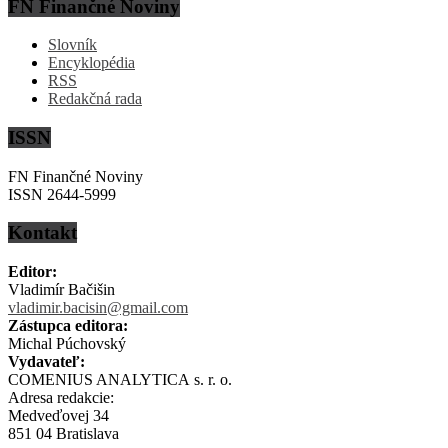
FN Finančné Noviny
Slovník
Encyklopédia
RSS
Redakčná rada
ISSN
FN Finančné Noviny
ISSN 2644-5999
Kontakt
Editor:
Vladimír Bačišin
vladimir.bacisin@gmail.com
Zástupca editora:
Michal Púchovský
Vydavateľ:
COMENIUS ANALYTICA s. r. o.
Adresa redakcie:
Medveďovej 34
851 04 Bratislava