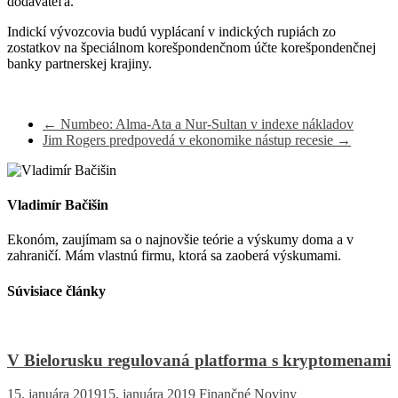
dodávateľa.
Indickí vývozcovia budú vyplácaní v indických rupiách zo
zostatkov na špeciálnom korešpondenčnom účte korešpondenčnej
banky partnerskej krajiny.
←
Numbeo: Alma-Ata a Nur-Sultan v indexe nákladov
Jim Rogers predpovedá v ekonomike nástup recesie
→
Vladimír Bačišin
Ekonóm, zaujímam sa o najnovšie teórie a výskumy doma a v
zahraničí. Mám vlastnú firmu, ktorá sa zaoberá výskumami.
Súvisiace články
V Bielorusku regulovaná platforma s kryptomenami
15. januára 2019
15. januára 2019
Finančné Noviny