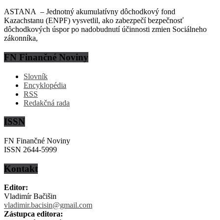
ASTANA – Jednotný akumulatívny dôchodkový fond
Kazachstanu (ENPF) vysvetlil, ako zabezpečí bezpečnosť
dôchodkových úspor po nadobudnutí účinnosti zmien Sociálneho
zákonníka,
FN Finančné Noviny
Slovník
Encyklopédia
RSS
Redakčná rada
ISSN
FN Finančné Noviny
ISSN 2644-5999
Kontakt
Editor:
Vladimír Bačišin
vladimir.bacisin@gmail.com
Zástupca editora: