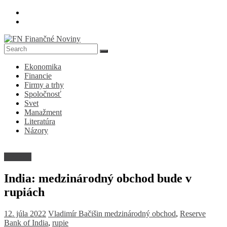
Skip
to
content
FN
Ekonomika
Finančné
Financie
Noviny
Firmy a trhy
Spoločnosť
Denník
Svet
o
Manažment
ekonomike
Literatúra
a
Názory
spoločnosti
Financie
India: medzinárodný obchod bude v
rupiách
12. júla 2022
Vladimír Bačišin
medzinárodný obchod
,
Reserve
Bank of India
,
rupie