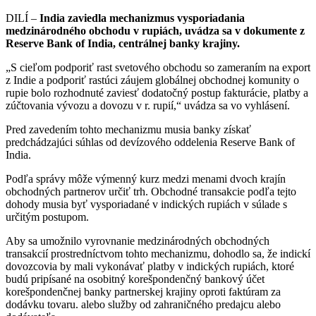
DILÍ –
India zaviedla mechanizmus vysporiadania
medzinárodného obchodu v rupiách, uvádza sa v dokumente z
Reserve Bank of India, centrálnej banky krajiny.
„S cieľom podporiť rast svetového obchodu so zameraním na export
z Indie a podporiť rastúci záujem globálnej obchodnej komunity o
rupie bolo rozhodnuté zaviesť dodatočný postup fakturácie, platby a
zúčtovania vývozu a dovozu v r. rupií,“ uvádza sa vo vyhlásení.
Pred zavedením tohto mechanizmu musia banky získať
predchádzajúci súhlas od devízového oddelenia Reserve Bank of
India.
Podľa správy môže výmenný kurz medzi menami dvoch krajín
obchodných partnerov určiť trh. Obchodné transakcie podľa tejto
dohody musia byť vysporiadané v indických rupiách v súlade s
určitým postupom.
Aby sa umožnilo vyrovnanie medzinárodných obchodných
transakcií prostredníctvom tohto mechanizmu, dohodlo sa, že indickí
dovozcovia by mali vykonávať platby v indických rupiách, ktoré
budú pripísané na osobitný korešpondenčný bankový účet
korešpondenčnej banky partnerskej krajiny oproti faktúram za
dodávku tovaru. alebo služby od zahraničného predajcu alebo