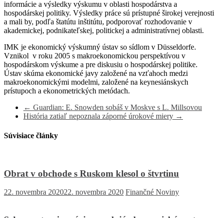
informácie a výsledky výskumu v oblasti hospodárstva a
hospodárskej politiky. Výsledky práce sú prístupné širokej verejnosti
a mali by, podľa štatútu inštitútu, podporovať rozhodovanie v
akademickej, podnikateľskej, politickej a administratívnej oblasti.
IMK je ekonomický výskumný ústav so sídlom v Düsseldorfe.
Vznikol v roku 2005 s makroekonomickou perspektívou v
hospodárskom výskume a pre diskusiu o hospodárskej politike.
Ústav skúma ekonomické javy založené na vzťahoch medzi
makroekonomickými modelmi, založené na keynesiánskych
prístupoch a ekonometrických metódach.
←
Guardian: E. Snowden sobáš v Moskve s L. Millsovou
História zatiaľ nepoznala záporné úrokové miery
→
Súvisiace články
Obrat v obchode s Ruskom klesol o štvrtinu
22. novembra 2020
22. novembra 2020
Finančné Noviny