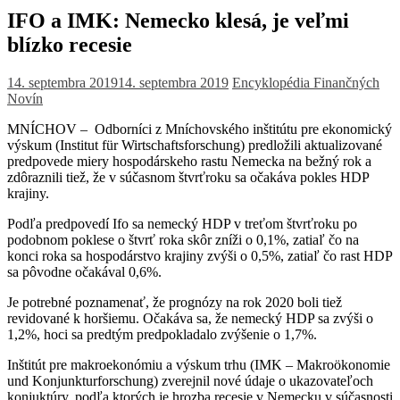
IFO a IMK: Nemecko klesá, je veľmi
blízko recesie
14. septembra 2019
14. septembra 2019
Encyklopédia Finančných
Novín
MNÍCHOV – Odborníci z Mníchovského inštitútu pre ekonomický
výskum (Institut für Wirtschaftsforschung) predložili aktualizované
predpovede miery hospodárskeho rastu Nemecka na bežný rok a
zdôraznili tiež, že v súčasnom štvrťroku sa očakáva pokles HDP
krajiny.
Podľa predpovedí Ifo sa nemecký HDP v treťom štvrťroku po
podobnom poklese o štvrť roka skôr zníži o 0,1%, zatiaľ čo na
konci roka sa hospodárstvo krajiny zvýši o 0,5%, zatiaľ čo rast HDP
sa pôvodne očakával 0,6%.
Je potrebné poznamenať, že prognózy na rok 2020 boli tiež
revidované k horšiemu. Očakáva sa, že nemecký HDP sa zvýši o
1,2%, hoci sa predtým predpokladalo zvýšenie o 1,7%.
Inštitút pre makroekonómiu a výskum trhu (IMK – Makroökonomie
und Konjunkturforschung) zverejnil nové údaje o ukazovateľoch
konjuktúry, podľa ktorých je hrozba recesie v Nemecku v súčasnosti