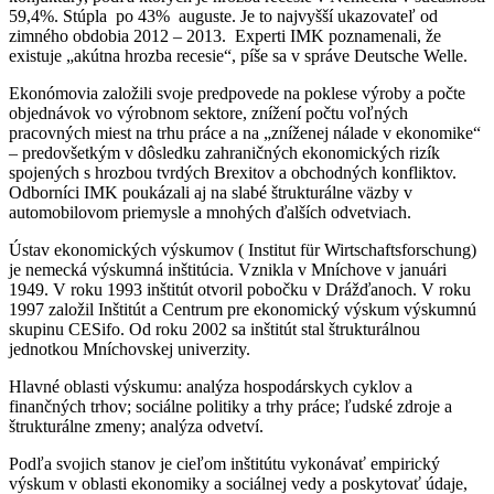
59,4%. Stúpla po 43% auguste. Je to najvyšší ukazovateľ od
zimného obdobia 2012 – 2013. Experti IMK poznamenali, že
existuje „akútna hrozba recesie“, píše sa v správe Deutsche Welle.
Ekonómovia založili svoje predpovede na poklese výroby a počte
objednávok vo výrobnom sektore, znížení počtu voľných
pracovných miest na trhu práce a na „zníženej nálade v ekonomike“
– predovšetkým v dôsledku zahraničných ekonomických rizík
spojených s hrozbou tvrdých Brexitov a obchodných konfliktov.
Odborníci IMK poukázali aj na slabé štrukturálne väzby v
automobilovom priemysle a mnohých ďalších odvetviach.
Ústav ekonomických výskumov (
Institut für Wirtschaftsforschung
)
je nemecká výskumná inštitúcia. Vznikla v Mníchove v januári
1949. V roku 1993 inštitút otvoril pobočku v Drážďanoch. V roku
1997 založil Inštitút a Centrum pre ekonomický výskum výskumnú
skupinu CESifo. Od roku 2002 sa inštitút stal štrukturálnou
jednotkou Mníchovskej univerzity.
Hlavné oblasti výskumu: analýza hospodárskych cyklov a
finančných trhov; sociálne politiky a trhy práce; ľudské zdroje a
štrukturálne zmeny; analýza odvetví.
Podľa svojich stanov je cieľom inštitútu vykonávať empirický
výskum v oblasti ekonomiky a sociálnej vedy a poskytovať údaje,