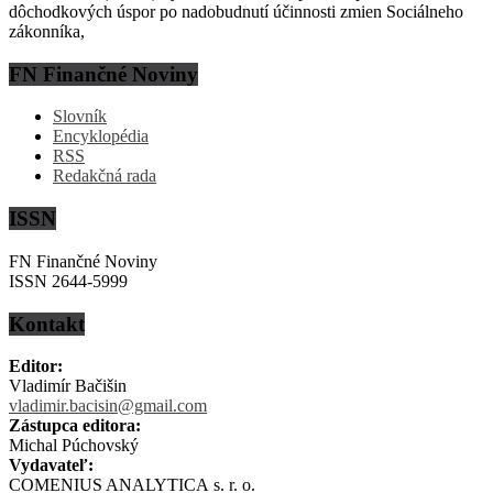
dôchodkových úspor po nadobudnutí účinnosti zmien Sociálneho
zákonníka,
FN Finančné Noviny
Slovník
Encyklopédia
RSS
Redakčná rada
ISSN
FN Finančné Noviny
ISSN 2644-5999
Kontakt
Editor:
Vladimír Bačišin
vladimir.bacisin@gmail.com
Zástupca editora:
Michal Púchovský
Vydavateľ:
COMENIUS ANALYTICA s. r. o.