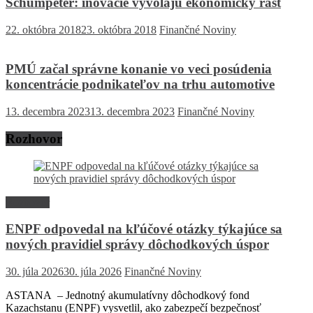
Schumpeter: inovácie vyvolajú ekonomický rast
22. októbra 2018
23. októbra 2018
Finančné Noviny
PMÚ začal správne konanie vo veci posúdenia
koncentrácie podnikateľov na trhu automotive
13. decembra 2023
13. decembra 2023
Finančné Noviny
Rozhovor
Rozhovor
ENPF odpovedal na kľúčové otázky týkajúce sa
nových pravidiel správy dôchodkových úspor
30. júla 2026
30. júla 2026
Finančné Noviny
ASTANA – Jednotný akumulatívny dôchodkový fond
Kazachstanu (ENPF) vysvetlil, ako zabezpečí bezpečnosť