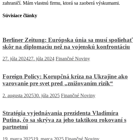
zahraničí. Mám vlastnú firmu, ktorá sa zaoberá výskumami.
Súvisiace články
Berliner Zeitung: Európska únia sa musí spoliehať
skôr na diplomaciu než na vojenskú konfrontáciu
27. júla 2024
27. júla 2024
Finančné Noviny
Foreign Policy: Korupčná kríza na Ukrajine ako
varovanie pre svet pred „znižovaním rizík“
2. augusta 2025
30. júla 2025
Finančné Noviny
Stratégia vyjednávania prezidenta Vladimíra
Putina, čo sa skrýva za jeho taktikou rokovaní s
partnetmi
19. marca 2025
19. marca 2025
Finančné Noviny