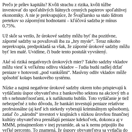
Prečo je prílev kapitálu? Kvôli strachu z rizika, kvôli túžbe
investovať do spoľahlivých štátnych cenných papierov spoľahlivej
ekonomiky. A nie je prekvapujúce, že Švajčiarsko sa stalo lídrom
pretekov so zápornými hodnotami – kľúčová sadzba je mínus
0,75%.
Už skôr sa verilo, že úrokové sadzby môžu byť iba pozitívne,
záporné sadzby sa považovali iba za „hry mysle“. Teraz nikoho
neprekvapia, predpokladá sa však, že záporné úrokové sadzby môžu
byť len malé. Uvidíme, či bude tento postulát vyvrátený.
Aké sú riziká negatívnych úrokových mier? Takéto sadzby vkladov
môžu viesť k veľkému odlivu vkladov – ľudia budú radšej držať
peniaze v hotovosti „pod vankúšmi“. Masívny odliv vkladov môže
spôsobiť kolaps bankového systému.
Nízke a najmä negatívne úrokové sadzby okrem toho prispievajú k
vytláčaniu úspor obyvateľstva z bankového sektora na akciový trh a
trh s nehnuteľnosťami, a k nafúknutiu bublín. Toto vytláčanie je tiež
nebezpečné z toho dôvodu, že bankári investujú peniaze relatívne
profesionálne (aj keď ich niekedy vyberajú kriminálnym spôsobom),
zatiaľ čo „národní“ investori v krajinách s nízkou úrovňou finančnej
kultúry obyvateľstva prenášajú peniaze kdekoľvek, dokonca aj v
MMM, prinajmenšom v inej pyramíde, ak sa k nemu pripojilo iba
veľké percento. To znamená, že úspory obyvateľstva sa vytlačia do