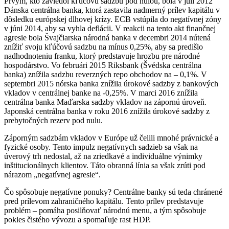
Prvým, kto zaviedol kľúčovú sadzbu pod nulou, bola v júli 2012
Dánska centrálna banka, ktorá zastavila nadmerný prílev kapitálu v
dôsledku európskej dlhovej krízy. ECB vstúpila do negatívnej zóny
v júni 2014, aby sa vyhla deflácii. V reakcii na tento akt finančnej
agresie bola Švajčiarska národná banka v decembri 2014 nútená
znížiť svoju kľúčovú sadzbu na mínus 0,25%, aby sa predišlo
nadhodnoteniu franku, ktorý predstavuje hrozbu pre národné
hospodárstvo. Vo februári 2015 Riksbank (Švédska centrálna
banka) znížila sadzbu reverzných repo obchodov na – 0,1%. V
septembri 2015 nórska banka znížila úrokové sadzby z bankových
vkladov v centrálnej banke na -0,25%. V marci 2016 znížila
centrálna banka Maďarska sadzby vkladov na zápornú úroveň.
Japonská centrálna banka v roku 2016 znížila úrokové sadzby z
prebytočných rezerv pod nulu.
Záporným sadzbám vkladov v Európe už čelili mnohé právnické a
fyzické osoby. Tento impulz negatívnych sadzieb sa však na
úverový trh nedostal, až na zriedkavé a individuálne výnimky
inštitucionálnych klientov. Táto obranná línia sa však zrúti pod
nárazom „negatívnej agresie“.
Čo spôsobuje negatívne ponuky? Centrálne banky sú teda chránené
pred prílevom zahraničného kapitálu. Tento prílev predstavuje
problém – pomáha posilňovať národnú menu, a tým spôsobuje
pokles čistého vývozu a spomaľuje rast HDP.