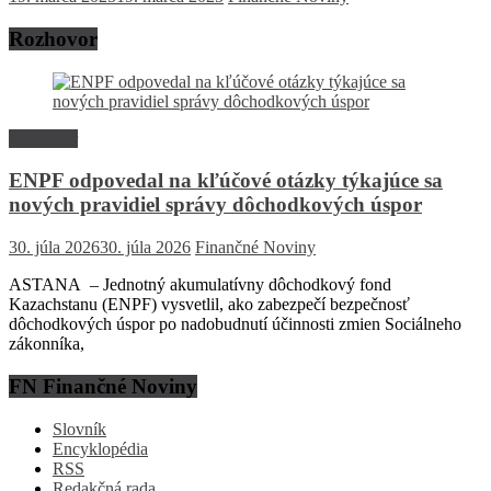
Rozhovor
Rozhovor
ENPF odpovedal na kľúčové otázky týkajúce sa
nových pravidiel správy dôchodkových úspor
30. júla 2026
30. júla 2026
Finančné Noviny
ASTANA – Jednotný akumulatívny dôchodkový fond
Kazachstanu (ENPF) vysvetlil, ako zabezpečí bezpečnosť
dôchodkových úspor po nadobudnutí účinnosti zmien Sociálneho
zákonníka,
FN Finančné Noviny
Slovník
Encyklopédia
RSS
Redakčná rada