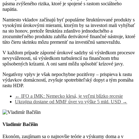
pásma zvýšeného rizika, ktoré je spojené s rastom sociálneho
napätia.
Namiesto vkladov začínajú byť populárne štruktúrované produkty s
vysokými úrokovými mierami, ktorým by sa investori mali vyhýbať
na sto honov, pretože štruktúra zdanlivo jednoduchého a
zrozumiteľného produktu zahŕňa derivátové finančné nástroje, ktoré
túto čieru skrinku môzu premeniť na investičnú samovraždu.
V každom prípade záporné úrokové sadzby sú výsledkom procesov
nevyváženosti, sú výsledkom turbulencií na finančnom trhu
spôsobených krízami. A oni sami môžu spôsobiť krízové ​​javy.
Negatívny vplyv je však nepochybne pozitívny – prispieva k rastu
výdavkov domácností, zvyšuje spotrebiteľský dopyt a tým pomáha
rastu HDP.
←
IFO a IMK: Nemecko klesá, je veľmi blízko recesie
Ukrajina dostane od MMF úver vo výške 5 mld. USD
→
Vladimír Bačišin
Ekonóm, zaujímam sa o najnovšie teórie a výskumy doma a v