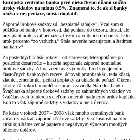
Európska centrálna banka pred niekoľkými dňami znížila
úroky vkladov na mínus 0,5%. Znamená to, že ak si banky
uložia v nej peniaze, musia doplatiť.
Záporné úrokové sadzby sú „bezplatné raňajky“. Vzal som si
pôžičku od banky v hotovosti, dal peniaze do trezoru, dostal, ale
nezaplatil úrok, vzal peniaze z trezoru a vrátil ich do banky. Je to
úrok percento “zo vzduchu.” Stále neveríte nezaujatosti a štedrosti
bankárov?
Za posledných 5 tisíc rokov – od starovekej Mezopotámie po
posledné desaťročie – história nepoznala záporné nominálne
úrokové sadzby. Až na zriedkavé výnimky. Pred vynájdením
čiastočných bankových rezerv účtovali protobankári, teda kňazi,
zlatníci, zmenárníci peňazí poplatky za ukladanie peňazí. Okrem
toho v 70. rokoch minulého storočia zaviedla Národná banka
Švajčiarska záporné úrokové sadzby zo zahraničných vkladov vo
švajčiarskych frankoch s cieľom zmierniť nadmerný prílev kapitálu.
Boli to však záporné sadzby z vkladov a nie z úverov.
Po kríze v rokoch 2007 – 2008 však mnoho centrálnych bánk
začalo zavádzať záporné kľúčové sadzby. V súčasnosti na trhu
cirkulujú štátne cenné papiere s negatívnym výnosom mnohých
biliónov dolárov.