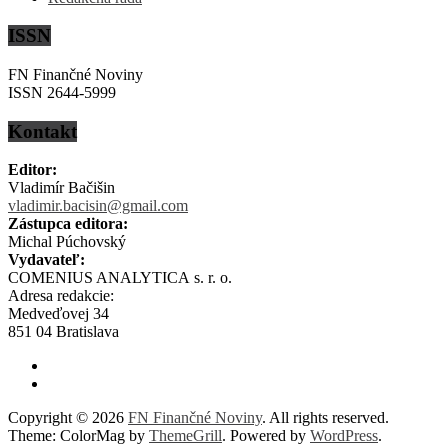
ISSN
FN Finančné Noviny
ISSN 2644-5999
Kontakt
Editor:
Vladimír Bačišin
vladimir.bacisin@gmail.com
Zástupca editora:
Michal Púchovský
Vydavateľ:
COMENIUS ANALYTICA s. r. o.
Adresa redakcie:
Medveďovej 34
851 04 Bratislava
Copyright © 2026
FN Finančné Noviny
. All rights reserved.
Theme: ColorMag by
ThemeGrill
. Powered by
WordPress
.