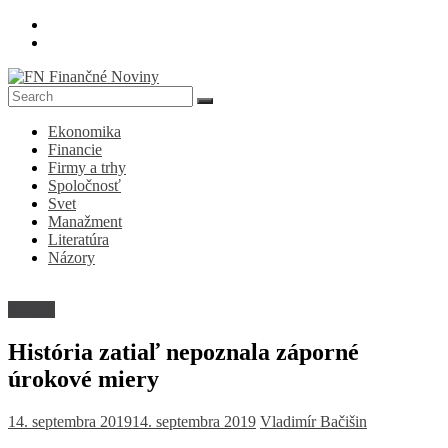
Skip
to
content
FN
Ekonomika
Finančné
Financie
Noviny
Firmy a trhy
Spoločnosť
Denník
Svet
o
Manažment
ekonomike
Literatúra
a
Názory
spoločnosti
Názory
História zatiaľ nepoznala záporné
úrokové miery
14. septembra 2019
14. septembra 2019
Vladimír Bačišin