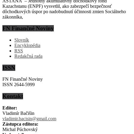
ASTANA – Jednotný akumulatívny dôchodkový fond
Kazachstanu (ENPF) vysvetlil, ako zabezpečí bezpečnosť
dôchodkových úspor po nadobudnutí účinnosti zmien Sociálneho
zákonníka,
FN Finančné Noviny
Slovník
Encyklopédia
RSS
Redakčná rada
ISSN
FN Finančné Noviny
ISSN 2644-5999
Kontakt
Editor:
Vladimír Bačišin
vladimir.bacisin@gmail.com
Zástupca editora:
Michal Púchovský