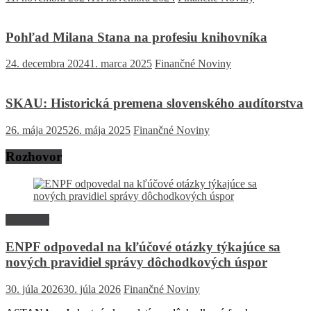
Pohľad Milana Stana na profesiu knihovníka
24. decembra 2024
1. marca 2025
Finančné Noviny
SKAU: Historická premena slovenského audítorstva
26. mája 2025
26. mája 2025
Finančné Noviny
Rozhovor
Rozhovor
ENPF odpovedal na kľúčové otázky týkajúce sa
nových pravidiel správy dôchodkových úspor
30. júla 2026
30. júla 2026
Finančné Noviny