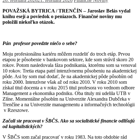
20. februára 2026
21. februára 2026
Finančné Noviny
POVAŽSKÁ BYTRICA / TRENČÍN – Jaroslav Belás vydal
knihu esejí a poviedok o peniazoch. Finančné noviny mu
položili niekoľko otázok.
Pán profesor povedzte niečo o sebe?
Moju profesionálnu kariéru môžem rozdeliť do troch etáp. Prvou
etapou je pôsobenie v bankovom sektore, kde som strávil skoro 20
rokov. Potom nasledovala fáza podnikania, ktorému som sa venoval
10 rokov. Tretia etapa patrí intenzívnemu pôsobeniu na akademickej
pôde. Asi by som mal dodať, že na akademickej pôde pôsobím od
roku 2000. Intenzívne však až od roku 2010. V roku 2010 som
získal titul docenta a v roku 2015 titul profesora vo vednom odbore
Management a ekonomika podniku. Oba tituly mi udelila UTB v
Zlíne. Momentálne pôsobím na Univerzite Alexandra Dubčeka v
Trenčíne a na Univerzite managementu a informačných technológii
v Rzeszowe.
Začali ste pracovat v ŠBČS. Ako sa socialistické financie odlišujú
od kapitalistických?
V ŠBČS som začal pracovať v roku 1983. Na toto obdobie rád