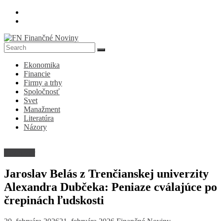
Skip
to
content
FN
Ekonomika
Finančné
Financie
Noviny
Firmy a trhy
Spoločnosť
Denník
Svet
o
Manažment
ekonomike
Literatúra
a
Názory
spoločnosti
Rozhovor
Jaroslav Belás z Trenčianskej univerzity
Alexandra Dubčeka: Peniaze cválajúce po
črepinách ľudskosti