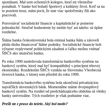
spomínam. Mal som ochotných kolegov, ktorí mi všemožne
pomáhali. V banke bol bohatý športový a kultúrny život. Keď sa na
to pozriem teraz, mám pocit, že sme viac spoločensky žili ako
pracovali.
Porovnávať socialistické financie a kapitalistické je pomerne
jednoduché. Stručné hodnotenie by mohlo byť asi takéto: sú úplne
rozdielne.
Štátna banka československá bola emisná banka štátu a zároveň
plnila úlohu financovať štátne podniky. Socialistické financie boli
výrazne ovplyvnené politickými zásahmi a ťažko možno vnímať
ŠBČS ako skutočnú banku.
Po roku 1990 nasledovala transformácia bankového systému na
bankový systém, ktorý mal byť kompatibilný s princípmi trhovej
ekonomiky. Rozdelením ŠBČS vznikla na Slovensku Všeobecná
úverová banka, v ktorej som pôsobil do roku 1999.
Transformácia bankového systému bola ukončená privatizáciou
najväčších slovenských bánk. Momentálne máme dvojstupňový
bankový systém. Na rozdiel od predchádzajúceho obdobia sú všetky
banky univerzálne. Tých rozdielov je však podstatne viac.
Prešli ste z praxe do teórie. Aký bol motív?