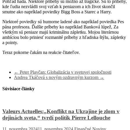
Pohľad hada. Niektoré príbehy sú možno až tragické. Sú to príbehy,
kde ľudia nezvládli svoj vzťah k peniazom a ich život skončil
smutne ako napríklad poviedky Bigg Boss a Starec a Harry.
Niektoré poviedky sú humorne ladené ako napríklad poviedka Pes
pána profesora. Ďalšie príbehy ko napríklad Banková lúpež, Za
všetkým sú peniaze majú kriminálnu zápletku. Mojou literárnou
ambíciou bolo priniesť rozmanité príbehy z hľadiska štýlu, zápletky
a pointy.
Teraz pokorne čakám na reakcie čitateľov.
←
Peter Plavčan: Globalizácia v svetovej spoločnosti
Andrea Tkáčová s novým ozdravným kurzom
→
Súvisiace články
Valeurs Actuelles:„Konflikt na Ukrajine je zlom v
dejinách sveta,“ tvrdí politik Pierre Lellouche
11. novembra 2024
11. novembra 2024
Finančné Noviny