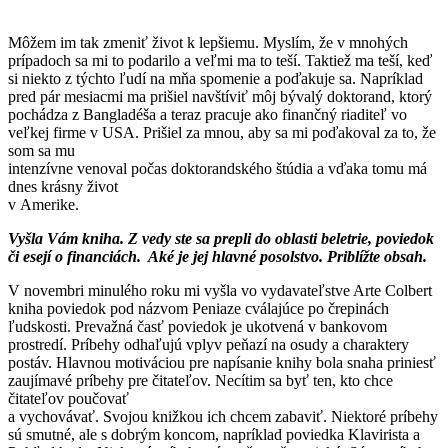
Môžem im tak zmeniť život k lepšiemu. Myslím, že v mnohých
prípadoch sa mi to podarilo a veľmi ma to teší. Taktiež ma teší, keď
si niekto z týchto ľudí na mňa spomenie a poďakuje sa. Napríklad
pred pár mesiacmi ma prišiel navštíviť môj bývalý doktorand, ktorý
pochádza z Bangladéša a teraz pracuje ako finančný riaditeľ vo
veľkej firme v USA. Prišiel za mnou, aby sa mi poďakoval za to, že
som sa mu
intenzívne venoval počas doktorandského štúdia a vďaka tomu má
dnes krásny život
v Amerike.
Vyšla Vám kniha. Z vedy ste sa prepli do oblasti beletrie, poviedok
či esejí o financiách. Aké je jej hlavné posolstvo. Priblížte obsah.
V novembri minulého roku mi vyšla vo vydavateľstve Arte Colbert
kniha poviedok pod názvom Peniaze cválajúce po črepinách
ľudskosti. Prevažná časť poviedok je ukotvená v bankovom
prostredí. Príbehy odhaľujú vplyv peňazí na osudy a charaktery
postáv. Hlavnou motiváciou pre napísanie knihy bola snaha priniesť
zaujímavé príbehy pre čitateľov. Necítim sa byť ten, kto chce
čitateľov poučovať
a vychovávať. Svojou knižkou ich chcem zabaviť. Niektoré príbehy
sú smutné, ale s dobrým koncom, napríklad poviedka Klavirista a