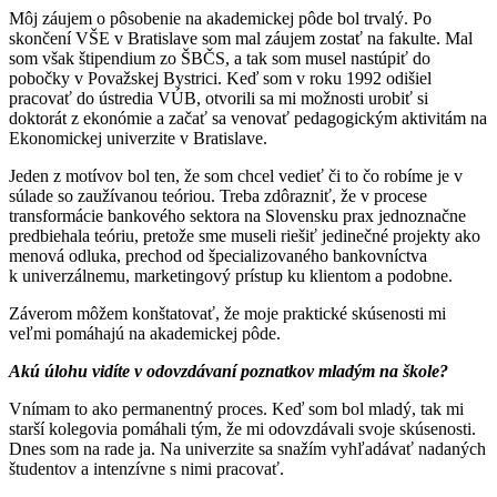
Môj záujem o pôsobenie na akademickej pôde bol trvalý. Po
skončení VŠE v Bratislave som mal záujem zostať na fakulte. Mal
som však štipendium zo ŠBČS, a tak som musel nastúpiť do
pobočky v Považskej Bystrici. Keď som v roku 1992 odišiel
pracovať do ústredia VÚB, otvorili sa mi možnosti urobiť si
doktorát z ekonómie a začať sa venovať pedagogickým aktivitám na
Ekonomickej univerzite v Bratislave.
Jeden z motívov bol ten, že som chcel vedieť či to čo robíme je v
súlade so zaužívanou teóriou. Treba zdôrazniť, že v procese
transformácie bankového sektora na Slovensku prax jednoznačne
predbiehala teóriu, pretože sme museli riešiť jedinečné projekty ako
menová odluka, prechod od špecializovaného bankovníctva
k univerzálnemu, marketingový prístup ku klientom a podobne.
Záverom môžem konštatovať, že moje praktické skúsenosti mi
veľmi pomáhajú na akademickej pôde.
Akú úlohu vidíte v odovzdávaní poznatkov mladým na škole?
Vnímam to ako permanentný proces. Keď som bol mladý, tak mi
starší kolegovia pomáhali tým, že mi odovzdávali svoje skúsenosti.
Dnes som na rade ja. Na univerzite sa snažím vyhľadávať nadaných
študentov a intenzívne s nimi pracovať.