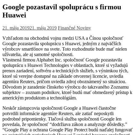
Google pozastavil spoluprácu s firmou
Huawei
21. mája 2019
21. mája 2019
Finančné Noviny
Vzhľadom na obchodnú vojnu medzi USA a Čínou spoločnosť
Google pozastavila spoluprácu s Huawei, jedným z najväčších
výrobcov smartfónov na svete. Toto rozhodnutie bude mať nielen
užívatelia, ale aj samotné spoločnosti.
Vlastnená firmou Alphabet Inc. spoločnosť Google pozastavila
spoluprácu s Huawei Technologies v oblastiach, ktoré si vyžadujú
prenos zariadení, softvéru a technických služieb, s výnimkou tých,
ktoré sú verejne dostupné na základe otvorenej licencie, uviedla
agentúra Reuters, pričom uviedla zdroj oboznámený so situáciou.
Dôvodom je zaradenie čínskeho výrobcu do takzvaného Zoznamu
subjektov – zoznam podnikov, ktoré budú mať obmedzený prístup k
americkým produktom a technológiám.
Neskôr zástupcovia spoločnosti Google a Huawei čiastočne
potvrdili informácie agentúre Reuters, ale zatiaľ neposkytli
podrobné pripomienky. Tlačová služba spoločnosti Google len
povedala, že spoločnosť “dodržiava zákon a analyzuje dôsledky.”
“Google Play a ochrana Google Play Protect budú naďalej fungovať