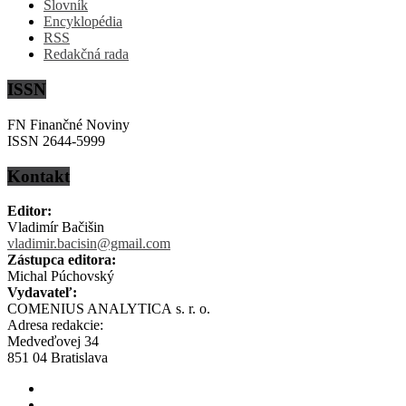
Slovník
Encyklopédia
RSS
Redakčná rada
ISSN
FN Finančné Noviny
ISSN 2644-5999
Kontakt
Editor:
Vladimír Bačišin
vladimir.bacisin@gmail.com
Zástupca editora:
Michal Púchovský
Vydavateľ:
COMENIUS ANALYTICA s. r. o.
Adresa redakcie:
Medveďovej 34
851 04 Bratislava