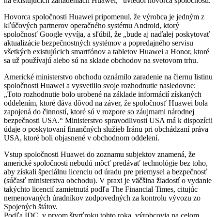
na existujúcich zariadeniach Huawei,” uviedol hovorca spoločnosti.
Hovorca spoločnosti Huawei pripomenul, že výrobca je jedným z
kľúčových partnerov operačného systému Android, ktorý
spoločnosť Google vyvíja, a sľúbil, že „bude aj naďalej poskytovať
aktualizácie bezpečnostných systémov a popredajného servisu
všetkých existujúcich smartfónov a tabletov Huawei a Honor, ktoré
sa už používajú alebo sú na sklade obchodov na svetovom trhu.
Americké ministerstvo obchodu oznámilo zaradenie na čiernu listinu
spoločnosti Huawei a vysvetlilo svoje rozhodnutie nasledovne:
„Toto rozhodnutie bolo urobené na základe informácií získaných
oddelením, ktoré dáva dôvod na záver, že spoločnosť Huawei bola
zapojená do činností, ktoré sú v rozpore so záujmami národnej
bezpečnosti USA.“ Ministerstvo spravodlivosti USA má k dispozícii
údaje o poskytovaní finančných služieb Iránu pri obchádzaní práva
USA, ktoré boli objasnené v obchodnom oddelení.
Vstup spoločnosti Huawei do zoznamu subjektov znamená, že
americké spoločnosti nebudú môcť predávať technológie bez toho,
aby získali špeciálnu licenciu od úradu pre priemysel a bezpečnosť
(súčasť ministerstva obchodu). V praxi je väčšina žiadostí o vydanie
takýchto licencií zamietnutá podľa The Financial Times, citujúc
nemenovaných úradníkov zodpovedných za kontrolu vývozu zo
Spojených štátov.
Podľa IDC, v prvom štvrťroku tohto roka, výrobcovia na celom