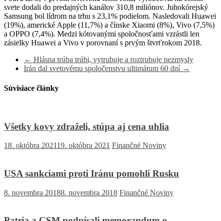
svete dodali do predajných kanálov 310,8 miliónov. Juhokórejský
Samsung bol lídrom na trhu s 23,1% podielom. Nasledovali Huawei
(19%), americké Apple (11,7%) a čínske Xiaomi (8%), Vivo (7,5%)
a OPPO (7,4%). Medzi kótovanými spoločnosťami vzrástli len
zásielky Huawei a Vivo v porovnaní s prvým štvrťrokom 2018.
←
Hlásna trúba trúbi, vytrubuje a roztrubuje nezmysly
Irán dal svetovému spoločenstvu ultimátum 60 dní
→
Súvisiace články
Všetky kovy zdraželi, stúpa aj cena uhlia
18. októbra 2021
19. októbra 2021
Finančné Noviny
USA sankciami proti Iránu pomohli Rusku
8. novembra 2018
8. novembra 2018
Finančné Noviny
Patria a CSM podpísali memorandum o