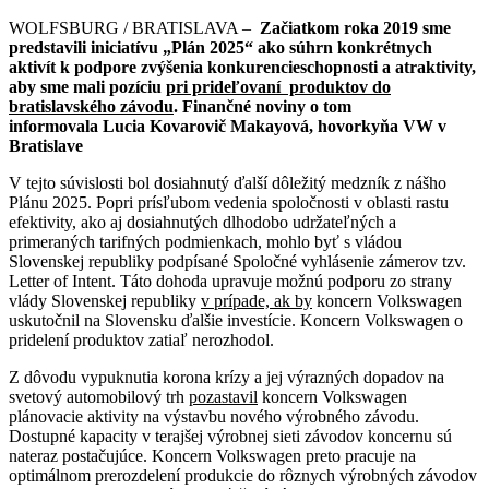
WOLFSBURG / BRATISLAVA –
Začiatkom roka 2019 sme
predstavili iniciatívu „Plán 2025“ ako súhrn konkrétnych
aktivít k podpore zvýšenia konkurencieschopnosti a atraktivity,
aby sme mali pozíciu
pri prideľovaní produktov do
bratislavského závodu
. Finančné noviny o tom
informovala
Lucia Kovarovič Makayová, hovorkyňa VW v
Bratislave
V tejto súvislosti bol dosiahnutý ďalší dôležitý medzník z nášho
Plánu 2025. Popri prísľubom vedenia spoločnosti v oblasti rastu
efektivity, ako aj dosiahnutých dlhodobo udržateľných a
primeraných tarifných podmienkach, mohlo byť s vládou
Slovenskej republiky podpísané Spoločné vyhlásenie zámerov tzv.
Letter of Intent. Táto dohoda upravuje možnú podporu zo strany
vlády Slovenskej republiky
v prípade, ak by
koncern Volkswagen
uskutočnil na Slovensku ďalšie investície. Koncern Volkswagen o
pridelení produktov zatiaľ nerozhodol.
Z dôvodu vypuknutia korona krízy a jej výrazných dopadov na
svetový automobilový trh
pozastavil
koncern Volkswagen
plánovacie aktivity na výstavbu nového výrobného závodu.
Dostupné kapacity v terajšej výrobnej sieti závodov koncernu sú
nateraz postačujúce. Koncern Volkswagen preto pracuje na
optimálnom prerozdelení produkcie do rôznych výrobných závodov