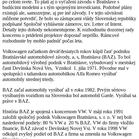
po celom svete. To platí aj o vyťažení závodu v Bratislave s
budúcimi modelmi a s tým spojenými investíciami. Podobné plány
existujú ale, samozrejme, aj pre iné závody. I v tejto súvislosti
môžeme potvrdiť, že bolo so zástupcami vlády Slovenskej republiky
podpísané Spoločné vyhlásenie zámerov, tzv. Letter of Intent.
Detaily tejto dohody nekomentujeme. K rozhodnutiu dozornej rady
koncernu o pridelení projektov doposiaľ neprišlo. Rámcové
rozhodnutie by mohlo padnúť počas leta.
Volkswagen začiatkom deväťdesiatych rokov kúpil časť podniku
Bratislavské automobilové závody, a, s, Bratislava (BAZ). To bol
automobilový výrobný podnik v Bratislave, vybudovaný v mestskej
časti Devínska Nová Ves, Vznikol 1. júla 1971. Pôvodne mal v
spolupráci s talianskou automobilkou Alfa Romeo vyrábať
automobily strednej triedy.
BAZ začal automobily vyrábať až v roku 1982. Prvým sériovo
vyrábaným vozidlom na Slovensku bol automobil Garde. Vyrábal sa
práve v BAZ.
História BAZ je spojená s koncernom VW. V máji roku 1991
založili spoločný podnik Volkswagen Bratislava, s. r. o. V nej boli
nasledovné podiely: 80 % VW a 20 % BAZ. VW do firmy vložilo
financie, BAZ závod v Devínskej Novej Vsi. V roku 1998 VW
odkúpil zvyšný podiel od BAZ a firma sa zmenila na Volkswagen