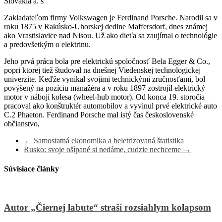
Slovakia a. s
Zakladateľom firmy Volkswagen je Ferdinand Porsche. Narodil sa v
roku 1875 v Rakúsko-Uhorskej dedine Maffersdorf, dnes známej
ako Vrastislavice nad Nisou. Už ako dieťa sa zaujímal o technológie
a predovšetkým o elektrinu.
Jeho prvá práca bola pre elektrickú spoločnosť Bela Egger & Co.,
popri ktorej tiež študoval na dnešnej Viedenskej technologickej
univerzite. Keďže vynikal svojimi technickými zručnosťami, bol
povýšený na pozíciu manažéra a v roku 1897 zostrojil elektrický
motor v náboji kolesa (wheel-hub motor). Od konca 19. storočia
pracoval ako konštruktér automobilov a vyvinul prvé elektrické auto
C.2 Phaeton. Ferdinand Porsche mal istý čas československé
občianstvo,
←
Samostatná ekonomika a beletrizovaná štatistika
Rusko: svoje ošípané si nedáme, cudzie nechceme
→
Súvisiace články
Autor „Čiernej labute“ straší rozsiahlym kolapsom