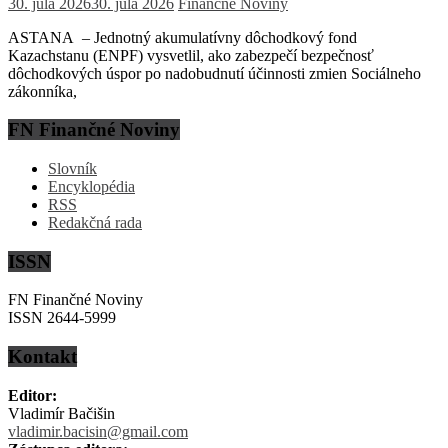
30. júla 2026
30. júla 2026
Finančné Noviny
ASTANA – Jednotný akumulatívny dôchodkový fond
Kazachstanu (ENPF) vysvetlil, ako zabezpečí bezpečnosť
dôchodkových úspor po nadobudnutí účinnosti zmien Sociálneho
zákonníka,
FN Finančné Noviny
Slovník
Encyklopédia
RSS
Redakčná rada
ISSN
FN Finančné Noviny
ISSN 2644-5999
Kontakt
Editor:
Vladimír Bačišin
vladimir.bacisin@gmail.com