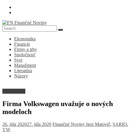
Skip
to
content
FN
Ekonomika
Finančné
Financie
Noviny
Firmy a trhy
Spoločnosť
Denník
Svet
o
Manažment
ekonomike
Literatúra
a
Názory
spoločnosti
Firmy a trhy
Firma Volkswagen uvažuje o nových
modeloch
26. júla 2020
27. júla 2020
Finančné Noviny
Igor Matovič
,
SARIO
,
VW