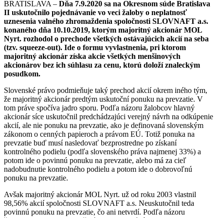
BRATISLAVA –
Dňa 7.9.2020 sa na Okresnom súde Bratislava
II uskutočnilo pojednávanie vo veci žaloby o neplatnosť
uznesenia valného zhromaždenia spoločnosti SLOVNAFT a.s.
konaného dňa 10.10.2019, ktorým majoritný akcionár MOL
Nyrt. rozhodol o prechode všetkých ostávajúcich akcií na seba
(tzv. squeeze-out). Ide o formu vyvlastnenia, pri ktorom
majoritný akcionár získa akcie všetkých menšinových
akcionárov bez ich súhlasu za cenu, ktorú doloží znaleckým
posudkom.
Slovenské právo podmieňuje taký prechod akcií okrem iného tým,
že majoritný akcionár predtým uskutoční ponuku na prevzatie. V
tom práve spočíva jadro sporu. Podľa názoru žalobcov hlavný
akcionár síce uskutočnil predchádzajúci verejný návrh na odkúpenie
akcií, ale nie ponuku na prevzatie, ako je definovaná slovenským
zákonom o cenných papieroch a právom EÚ. Totiž ponuka na
prevzatie buď musí nasledovať bezprostredne po získaní
kontrolného podielu (podľa slovenského práva najmenej 33%) a
potom ide o povinnú ponuku na prevzatie, alebo má za cieľ
nadobudnutie kontrolného podielu a potom ide o dobrovoľnú
ponuku na prevzatie.
Avšak majoritný akcionár MOL Nyrt. už od roku 2003 vlastnil
98,56% akcií spoločnosti SLOVNAFT a.s. Neuskutočnil teda
povinnú ponuku na prevzatie, čo ani netvrdí. Podľa názoru