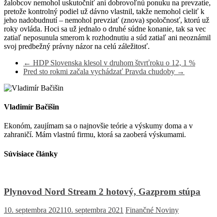
žalobcov nemohol uskutočniť ani dobrovoľnú ponuku na prevzatie,
pretože kontrolný podiel už dávno vlastnil, takže nemohol cieliť k
jeho nadobudnutí – nemohol prevziať (znova) spoločnosť, ktorú už
roky ovláda. Hoci sa už jednalo o druhé súdne konanie, tak sa vec
zatiaľ neposunula smerom k rozhodnutiu a súd zatiaľ ani neoznámil
svoj predbežný právny názor na celú záležitosť.
←
HDP Slovenska klesol v druhom štvrťroku o 12, 1 %
Pred sto rokmi začala vychádzať Pravda chudoby
→
Vladimír Bačišin
Ekonóm, zaujímam sa o najnovšie teórie a výskumy doma a v
zahraničí. Mám vlastnú firmu, ktorá sa zaoberá výskumami.
Súvisiace články
Plynovod Nord Stream 2 hotový, Gazprom stúpa
10. septembra 2021
10. septembra 2021
Finančné Noviny