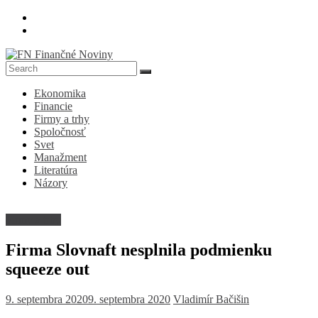
Skip
to
content
FN
Ekonomika
Finančné
Financie
Noviny
Firmy a trhy
Spoločnosť
Denník
Svet
o
Manažment
ekonomike
Literatúra
a
Názory
spoločnosti
Firmy a trhy
Firma Slovnaft nesplnila podmienku
squeeze out
9. septembra 2020
9. septembra 2020
Vladimír Bačišin