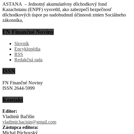
ASTANA – Jednotný akumulatívny dôchodkový fond
Kazachstanu (ENPF) vysvetlil, ako zabezpečí bezpečnosť
dôchodkových úspor po nadobudnutí účinnosti zmien Sociálneho
zákonníka,
FN Finančné Noviny
Slovník
Encyklopédia
RSS
Redakčná rada
ISSN
FN Finančné Noviny
ISSN 2644-5999
Kontakt
Editor:
Vladimír Bačišin
vladimir.bacisin@gmail.com
Zástupca editora:
Michal Púchovský