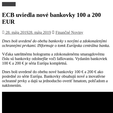
Financie
ECB uviedla nové bankovky 100 a 200
EUR
28. mája 2019
28. mája 2019
Finančné Noviny
Dnes boli uvedené do obehu bankovky s novými a zdokonalenými
ochrannými prvkami. INformuje o tomk Európska centrálna banka.
Vďaka satelitnému hologramu a zdokonalenému smaragdovému
číslu sú bankovky odolnejšie voči falšovaniu. Vydaním bankoviek
100 € a 200 € je séria Európa kompletná.
Dnes boli uvedené do obehu nové bankovky 100 € a 200 € ako
posledné zo série Európa. Bankovky obsahujú nové a inovatívne
ochranné prvky a dajú sa jednoducho overiť hmatom, pohľadom a
naklonením.