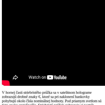
V hornej časti striebristého prúžka sa v satelitnom holograme
zobrazujú drobné znaky €, ktoré sa pri naklonení bankovky
pohybujú okolo čísla nominálnej hodnoty. Pod priamym svetlom sú