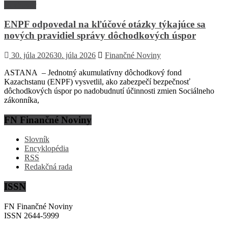
Rozhovor
ENPF odpovedal na kľúčové otázky týkajúce sa
nových pravidiel správy dôchodkových úspor
30. júla 2026
30. júla 2026
Finančné Noviny
ASTANA – Jednotný akumulatívny dôchodkový fond
Kazachstanu (ENPF) vysvetlil, ako zabezpečí bezpečnosť
dôchodkových úspor po nadobudnutí účinnosti zmien Sociálneho
zákonníka,
FN Finančné Noviny
Slovník
Encyklopédia
RSS
Redakčná rada
ISSN
FN Finančné Noviny
ISSN 2644-5999