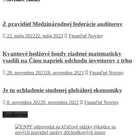
Z pravidiel Medzinárodnej federácie audítorov
22. mája 2022
22. mája 2022
Finančné Noviny
Kvantové hedžové fondy riadené matematicky
vsadili na Čínu napriek odchodu investorov z trhu
28. novembra 2023
28. novembra 2023
Finančné Noviny
Je tu ochladenie studenej globálnej ekonomiky
8. novembra 2022
8. novembra 2022
Finančné Noviny
Rozhovor