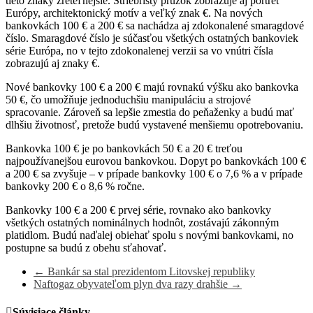
tieto znaky zreteľnejšie. Striebristý prúžok zobrazuje aj portrét
Európy, architektonický motív a veľký znak €. Na nových
bankovkách 100 € a 200 € sa nachádza aj zdokonalené smaragdové
číslo. Smaragdové číslo je súčasťou všetkých ostatných bankoviek
série Európa, no v tejto zdokonalenej verzii sa vo vnútri čísla
zobrazujú aj znaky €.
Nové bankovky 100 € a 200 € majú rovnakú výšku ako bankovka
50 €, čo umožňuje jednoduchšiu manipuláciu a strojové
spracovanie. Zároveň sa lepšie zmestia do peňaženky a budú mať
dlhšiu životnosť, pretože budú vystavené menšiemu opotrebovaniu.
Bankovka 100 € je po bankovkách 50 € a 20 € treťou
najpoužívanejšou eurovou bankovkou. Dopyt po bankovkách 100 €
a 200 € sa zvyšuje – v prípade bankovky 100 € o 7,6 % a v prípade
bankovky 200 € o 8,6 % ročne.
Bankovky 100 € a 200 € prvej série, rovnako ako bankovky
všetkých ostatných nominálnych hodnôt, zostávajú zákonným
platidlom. Budú naďalej obiehať spolu s novými bankovkami, no
postupne sa budú z obehu sťahovať.
←
Bankár sa stal prezidentom Litovskej republiky
Naftogaz obyvateľom plyn dva razy drahšie
→
Súvisiace články