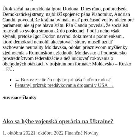
Útok začal na prezidenta Igora Dodona. Dnes ráno, podpredseda
Demokratickej strany, najbližší spojenec pána Plahotniuc, Andrian
Candu, povedal, že krajina by mala mať predčasné voľby nielen pre
parlament, ale aj pre hlavu štátu. Pán Candu povedal, že socialisti
rokovali so svojou stranou až do poslednej. Podľa neho však
zlyhali, pretože Igor Dodon navrhol dokument s podmienkami,
ktoré demokrati nemohli akceptovať: strany museli uznať
zachovanie neutrality Moldavska, odolať priaznivcom myšlienky
zjednotenia s Rumunskom, zjednotiť Moldavsko a Podnestersko
prostredníctvom federalizácie a tiež iniciovať rokovania o
obchodných otázkach v trojstrannom formáte: Moldavsko – Rusko
– EÚ.
←
Bezos: zistite čo najviac prináša ľuďom radosť
Fentanyl prízrak predávkovania drogami v USA
→
Súvisiace články
Ako sa hýbe vojenská operácia na Ukraine?
1. októbra 2022
1. októbra 2022
Finančné Noviny