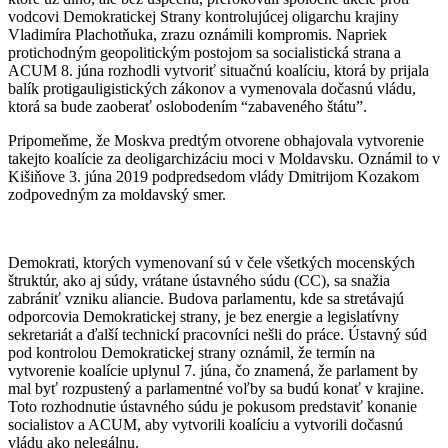
vodcovi Demokratickej Strany kontrolujúcej oligarchu krajiny
Vladimíra Plachotňuka, zrazu oznámili kompromis. Napriek
protichodným geopolitickým postojom sa socialistická strana a
ACUM 8. júna rozhodli vytvoriť situačnú koalíciu, ktorá by prijala
balík protigauligistických zákonov a vymenovala dočasnú vládu,
ktorá sa bude zaoberať oslobodením “zabaveného štátu”.
Pripomeňme, že Moskva predtým otvorene obhajovala vytvorenie
takejto koalície za deoligarchizáciu moci v Moldavsku. Oznámil to v
Kišiňove 3. júna 2019 podpredsedom vlády Dmitrijom Kozakom
zodpovedným za moldavský smer.
Demokrati, ktorých vymenovaní sú v čele všetkých mocenských
štruktúr, ako aj súdy, vrátane ústavného súdu (CC), sa snažia
zabrániť vzniku aliancie. Budova parlamentu, kde sa stretávajú
odporcovia Demokratickej strany, je bez energie a legislatívny
sekretariát a ďalší technickí pracovníci nešli do práce. Ústavný súd
pod kontrolou Demokratickej strany oznámil, že termín na
vytvorenie koalície uplynul 7. júna, čo znamená, že parlament by
mal byť rozpustený a parlamentné voľby sa budú konať v krajine.
Toto rozhodnutie ústavného súdu je pokusom predstaviť konanie
socialistov a ACUM, aby vytvorili koalíciu a vytvorili dočasnú
vládu ako nelegálnu.