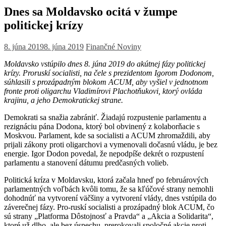
Dnes sa Moldavsko ocitá v žumpe
politickej krízy
8. júna 2019
8. júna 2019
Finančné Noviny
Moldavsko vstúpilo dnes 8. júna 2019 do akútnej fázy politickej
krízy. Proruskí socialisti, na čele s prezidentom Igorom Dodonom,
súhlasili s prozápadným blokom ACUM, aby vyšiel v jednotnom
fronte proti oligarchu Vladimírovi Plachotňukovi, ktorý ovláda
krajinu, a jeho Demokratickej strane.
Demokrati sa snažia zabrániť. Žiadajú rozpustenie parlamentu a
rezignáciu pána Dodona, ktorý bol obvinený z kolaborňacie s
Moskvou. Parlament, kde sa socialisti a ACUM zhromaždili, aby
prijali zákony proti oligarchovi a vymenovali dočasnú vládu, je bez
energie. Igor Dodon povedal, že nepodpíše dekrét o rozpustení
parlamentu a stanovení dátumu predčasných volieb.
Politická kríza v Moldavsku, ktorá začala hneď po februárových
parlamentných voľbách kvôli tomu, že sa kľúčové strany nemohli
dohodnúť na vytvorení väčšiny a vytvorení vlády, dnes vstúpila do
záverečnej fázy. Pro-ruskí socialisti a prozápadný blok ACUM, čo
sú strany „Platforma Dôstojnosť a Pravda“ a „Akcia a Solidarita“,
ktoré už dlho, ale bez úspechu, prerokovali spoločné akcie proti