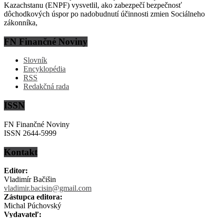
Kazachstanu (ENPF) vysvetlil, ako zabezpečí bezpečnosť
dôchodkových úspor po nadobudnutí účinnosti zmien Sociálneho
zákonníka,
FN Finančné Noviny
Slovník
Encyklopédia
RSS
Redakčná rada
ISSN
FN Finančné Noviny
ISSN 2644-5999
Kontakt
Editor:
Vladimír Bačišin
vladimir.bacisin@gmail.com
Zástupca editora:
Michal Púchovský
Vydavateľ: