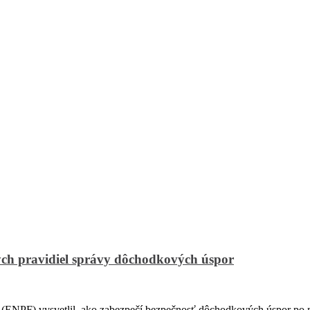
ch pravidiel správy dôchodkových úspor
PF) vysvetlil, ako zabezpečí bezpečnosť dôchodkových úspor po na