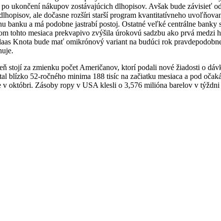
po ukončení nákupov zostávajúcich dlhopisov. Avšak bude závisieť od
opisov, ale dočasne rozšíri starší program kvantitatívneho uvoľňovan
 banku a má podobne jastrabí postoj. Ostatné veľké centrálne banky s
kom tohto mesiaca prekvapivo zvýšila úrokovú sadzbu ako prvá medzi
Klaas Knota bude mať omikrónový variant na budúci rok pravdepodobne 
nuje.
stojí za zmienku počet Američanov, ktorí podali nové žiadosti o dávky
stal blízko 52-ročného minima 188 tisíc na začiatku mesiaca a pod oč
 októbri. Zásoby ropy v USA klesli o 3,576 milióna barelov v týždni 