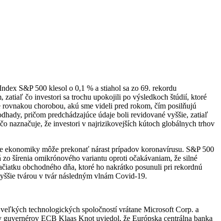
Index S&P 500 klesol o 0,1 % a stiahol sa zo 69. rekordu
tiaľ čo investori sa trochu upokojili po výsledkoch štúdií, ktoré
e rovnakou chorobou, akú sme videli pred rokom, čím posilňujú
dhady, pričom predchádzajúce údaje boli revidované vyššie, zatiaľ
čo naznačuje, že investori v najrizikovejších kútoch globálnych trhov
enie ekonomiky môže prekonať nárast prípadov koronavírusu. S&P 500
á zo šírenia omikrónového variantu oproti očakávaniam, že silné
ačiatku obchodného dňa, ktoré ho nakrátko posunuli pri rekordnú
yššie tvárou v tvár následným vlnám Covid-19.
 veľkých technologických spoločností vrátane Microsoft Corp. a
ady guvernérov ECB Klaas Knot uviedol, že Európska centrálna banka