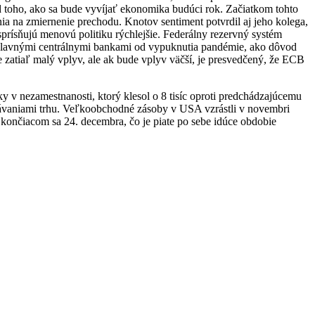
 toho, ako sa bude vyvíjať ekonomika budúci rok. Začiatkom tohto
ia na zmiernenie prechodu. Knotov sentiment potvrdil aj jeho kolega,
prísňujú menovú politiku rýchlejšie. Federálny rezervný systém
 hlavnými centrálnymi bankami od vypuknutia pandémie, ako dôvod
zatiaľ malý vplyv, ale ak bude vplyv väčší, je presvedčený, že ECB
 v nezamestnanosti, ktorý klesol o 8 tisíc oproti predchádzajúcemu
akávaniami trhu. Veľkoobchodné zásoby v USA vzrástli v novembri
končiacom sa 24. decembra, čo je piate po sebe idúce obdobie