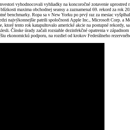
 investori vyhodnocovali vyhliadky na koncoročné zotavenie uprostred 
v blízkosti maxima obchodnej seansy a zaznamenal 69. rekord za rok 20
atné benchmarky. Ropa sa v New Yorku po prvý raz za mesiac vyšplhal
edzi najvýkonnejšie patrili spoločnosti Apple Inc., Microsoft Corp. a 
, ktoré tento rok katapultovalo americké akcie na postupné rekordy, s
lesli. Čínske úrady začali rozsiahle dezinfekčné opatrenia v západnom
äčšiu ekonomickú podporu, na rozdiel od krokov Federálneho rezervnéh