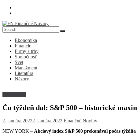
Skip
to
content
FN
Ekonomika
Finančné
Financie
Noviny
Firmy a trhy
Spoločnosť
Denník
Svet
o
Manažment
ekonomike
Literatúra
a
Názory
spoločnosti
Firmy a trhy
Čo týždeň dal: S&P 500 – historické max
2. januára 2022
2. januára 2022
Finančné Noviny
NEW YORK –
Akciový index S&P 500 prekonával počas týždňa sv