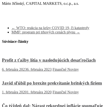
Mário Jičínský, CAPITAL MARKETS, o.c.p., a.s.
←
WTO: reakcia na krízy COVID 19, či katastrofy
MMF: program pri trhových cenách plynu
→
Súvisiace články
Profit z ťažby lítia v nasledujúcich desaťročiach
6. februára 2023
6. februára 2023
Finančné Noviny
Javid sľúbil po brexite prekvitanie britských firiem
1. februára 2020
1. februára 2020
Finančné Noviny
Čo týždeň dal: Nárast rekordnej inflácie spomaľuje