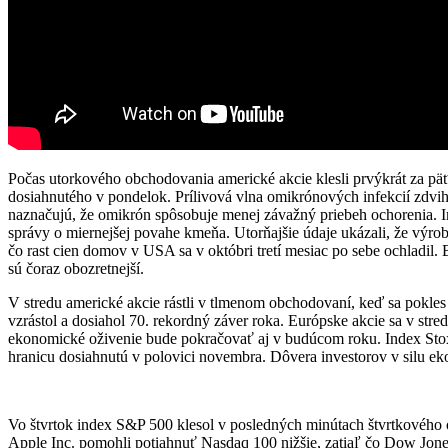
Počas utorkového obchodovania americké akcie klesli prvýkrát za päť 
dosiahnutého v pondelok. Prílivová vlna omikrónových infekcií zdvihl
naznačujú, že omikrón spôsobuje menej závažný priebeh ochorenia. I
správy o miernejšej povahe kmeňa. Utorňajšie údaje ukázali, že výr
čo rast cien domov v USA sa v októbri tretí mesiac po sebe ochladil. 
sú čoraz obozretnejší.
V stredu americké akcie rástli v tlmenom obchodovaní, keď sa pokle
vzrástol a dosiahol 70. rekordný záver roka. Európske akcie sa v str
ekonomické oživenie bude pokračovať aj v budúcom roku. Index Stoxx 
hranicu dosiahnutú v polovici novembra. Dôvera investorov v silu 
Vo štvrtok index S&P 500 klesol v posledných minútach štvrtkového 
Apple Inc. pomohli potiahnuť Nasdaq 100 nižšie, zatiaľ čo Dow Jone