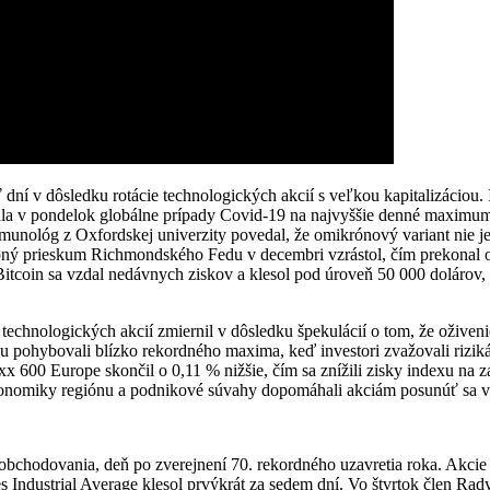
dní v dôsledku rotácie technologických akcií s veľkou kapitalizáciou. 
a v pondelok globálne prípady Covid-19 na najvyššie denné maximum, za
munológ z Oxfordskej univerzity povedal, že omikrónový variant nie j
obný prieskum Richmondského Fedu v decembri vzrástol, čím prekonal o
Bitcoin sa vzdal nedávnych ziskov a klesol pod úroveň 50 000 dolárov, 
s technologických akcií zmiernil v dôsledku špekulácií o tom, že oživ
edu pohybovali blízko rekordného maxima, keď investori zvažovali rizik
600 Europe skončil o 0,11 % nižšie, čím sa znížili zisky indexu na z
ekonomiky regiónu a podnikové súvahy dopomáhali akciám posunúť sa v
obchodovania, deň po zverejnení 70. rekordného uzavretia roka. Akcie
s Industrial Average klesol prvýkrát za sedem dní. Vo štvrtok člen R