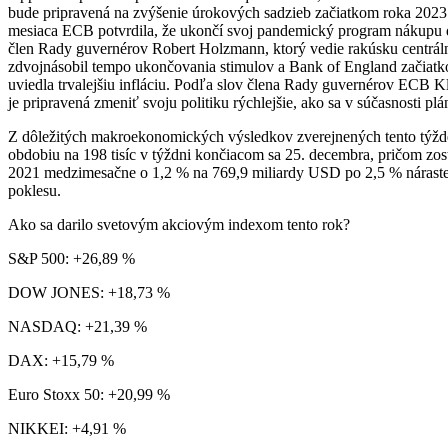
bude pripravená na zvýšenie úrokových sadzieb začiatkom roka 2023 
mesiaca ECB potvrdila, že ukončí svoj pandemický program nákupu dlh
člen Rady guvernérov Robert Holzmann, ktorý vedie rakúsku centrálnu
zdvojnásobil tempo ukončovania stimulov a Bank of England začiat
uviedla trvalejšiu infláciu. Podľa slov člena Rady guvernérov ECB 
je pripravená zmeniť svoju politiku rýchlejšie, ako sa v súčasnosti plá
Z dôležitých makroekonomických výsledkov zverejnených tento týždeň 
obdobiu na 198 tisíc v týždni končiacom sa 25. decembra, pričom zo
2021 medzimesačne o 1,2 % na 769,9 miliardy USD po 2,5 % náraste v
poklesu.
Ako sa darilo svetovým akciovým indexom tento rok?
S&P 500: +26,89 %
DOW JONES: +18,73 %
NASDAQ: +21,39 %
DAX: +15,79 %
Euro Stoxx 50: +20,99 %
NIKKEI: +4,91 %