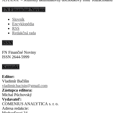
FN Finančné Noviny
Slovník
Encyklopédia
RSS
Redakčná rada
ISSN
FN Finančné Noviny
ISSN 2644-5999
Kontakt
Editor:
Vladimír Bačišin
vladimir.bacisin@gmail.com
Zástupca editora:
Michal Púchovský
Vydavateľ:
COMENIUS ANALYTICA s. r. o.
Adresa redakcie:
Medveďovej 34