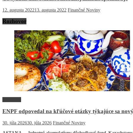
12. augusta 2022
13. augusta 2022
Finančné Noviny
Rozhovor
Rozhovor
ENPF odpovedal na kľúčové otázky týkajúce sa nový
30. júla 2026
30. júla 2026
Finančné Noviny
ASTANA – Jednotný akumulatívny dôchodkový fond Kazachstanu (EN