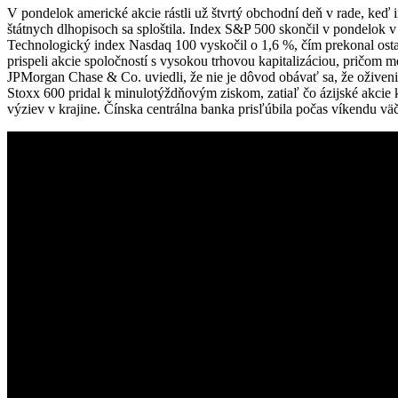
V pondelok americké akcie rástli už štvrtý obchodní deň v rade, keď
štátnych dlhopisoch sa sploštila. Index S&P 500 skončil v pondelok 
Technologický index Nasdaq 100 vyskočil o 1,6 %, čím prekonal ost
prispeli akcie spoločností s vysokou trhovou kapitalizáciou, pričom m
JPMorgan Chase & Co. uviedli, že nie je dôvod obávať sa, že oživenie
Stoxx 600 pridal k minulotýždňovým ziskom, zatiaľ čo ázijské akcie k
výziev v krajine. Čínska centrálna banka prisľúbila počas víkendu v