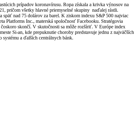
rastúcich prípadov koronavírusu. Ropa získala a krivka výnosov na
21, pričom všetky hlavné priemyselné skupiny naďalej rástli.
a späť nad 75 dolárov za barel. K ziskom indexu S&P 500 najviac
Meta Platforms Inc., materská spoločnosť Facebooku. Stratégovia
a čoskoro skončí. V skutočnosti sa môže rozšíriť. V Európe index
 meste Si-an, kde prepuknutie choroby predstavuje jednu z najväčších
o systému a ďalších centrálnych bánk.