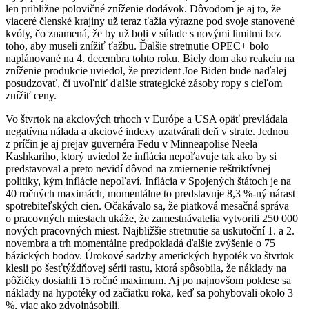
len približne polovičné zníženie dodávok. Dôvodom je aj to, že
viaceré členské krajiny už teraz ťažia výrazne pod svoje stanovené
kvóty, čo znamená, že by už boli v súlade s novými limitmi bez
toho, aby museli znížiť ťažbu. Ďalšie stretnutie OPEC+ bolo
naplánované na 4. decembra tohto roku. Biely dom ako reakciu na
zníženie produkcie uviedol, že prezident Joe Biden bude naďalej
posudzovať, či uvoľniť ďalšie strategické zásoby ropy s cieľom
znížiť ceny.
Vo štvrtok na akciových trhoch v Európe a USA opäť prevládala
negatívna nálada a akciové indexy uzatvárali deň v strate. Jednou
z príčin je aj prejav guvernéra Fedu v Minneapolise Neela
Kashkariho, ktorý uviedol že inflácia nepoľavuje tak ako by si
predstavoval a preto nevidí dôvod na zmiernenie reštriktívnej
politiky, kým inflácie nepoľaví. Inflácia v Spojených štátoch je na
40 ročných maximách, momentálne to predstavuje 8,3 %-ný nárast
spotrebiteľských cien. Očakávalo sa, že piatková mesačná správa
o pracovných miestach ukáže, že zamestnávatelia vytvorili 250 000
nových pracovných miest. Najbližšie stretnutie sa uskutoční 1. a 2.
novembra a trh momentálne predpokladá ďalšie zvýšenie o 75
bázických bodov. Úrokové sadzby amerických hypoték vo štvrtok
klesli po šesťtýždňovej sérii rastu, ktorá spôsobila, že náklady na
pôžičky dosiahli 15 ročné maximum. Aj po najnovšom poklese sa
náklady na hypotéky od začiatku roka, keď sa pohybovali okolo 3
%, viac ako zdvojnásobili.