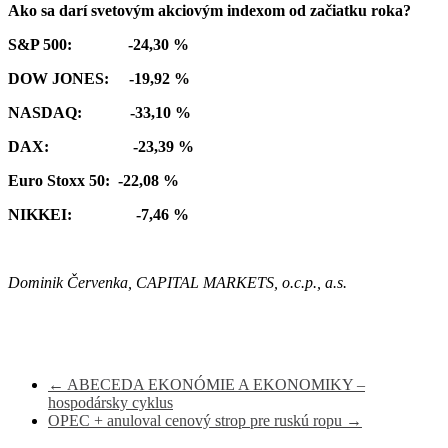
Ako sa darí svetovým akciovým indexom od začiatku roka?
S&P 500: -24,30 %
DOW JONES: -19,92 %
NASDAQ: -33,10 %
DAX: -23,39 %
Euro Stoxx 50: -22,08 %
NIKKEI: -7,46 %
Dominik Červenka, CAPITAL MARKETS, o.c.p., a.s.
←
ABECEDA EKONÓMIE A EKONOMIKY –
hospodársky cyklus
OPEC + anuloval cenový strop pre ruskú ropu
→