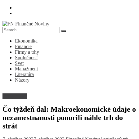
Skip
to
content
FN
Ekonomika
Finančné
Financie
Noviny
Firmy a trhy
Spoločnosť
Denník
Svet
o
Manažment
ekonomike
Literatúra
a
Názory
spoločnosti
Firmy a trhy
Čo týždeň dal: Makroekonomické údaje o
nezamestnanosti ponorili náhle trh do
strát