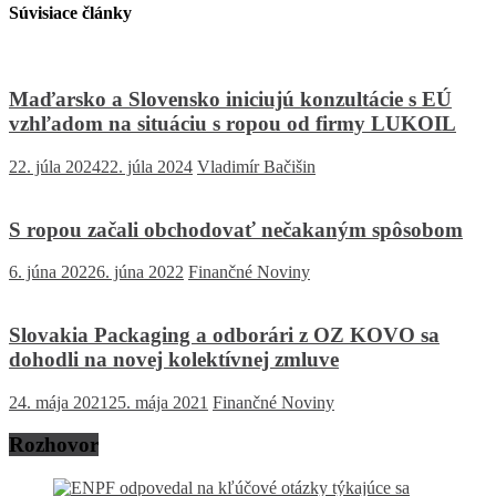
Súvisiace články
Maďarsko a Slovensko iniciujú konzultácie s EÚ
vzhľadom na situáciu s ropou od firmy LUKOIL
22. júla 2024
22. júla 2024
Vladimír Bačišin
S ropou začali obchodovať nečakaným spôsobom
6. júna 2022
6. júna 2022
Finančné Noviny
Slovakia Packaging a odborári z OZ KOVO sa
dohodli na novej kolektívnej zmluve
24. mája 2021
25. mája 2021
Finančné Noviny
Rozhovor