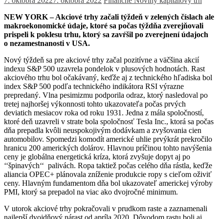
7. októbra 2022
7. októbra 2022
Finančné Noviny
kapitálový trh
NEW YORK – Akciové trhy začali týždeň v zelených číslach ale
makroekonomické údaje, ktoré sa počas týždňa zverejňovali
prispeli k poklesu trhu, ktorý sa zavŕšil po zverejnení údajoch
o nezamestnanosti v USA.
Nový týždeň sa pre akciové trhy začal pozitívne a väčšina akcií
indexu S&P 500 uzavrela pondelok v plusových hodnotách. Rast
akciového trhu bol očakávaný, keďže aj z technického hľadiska bol
index S&P 500 podľa technického indikátora RSI výrazne
prepredaný. Vlna pesimizmu podporila odraz, ktorý nasledoval po
tretej najhoršej výkonnosti tohto ukazovateľa počas prvých
deviatich mesiacov roka od roku 1931. Jedna z mála spoločností,
ktoré deň uzavreli v strate bola spoločnosť Tesla Inc., ktorá sa počas
dňa prepadla kvôli neuspokojivým dodávkam a zvyšovania cien
automobilov. Spomedzi komodít americké uhlie prvýkrát prekročilo
hranicu 200 amerických dolárov. Hlavnou príčinou tohto navýšenia
ceny je globálna energetická kríza, ktorá zvyšuje dopyt aj po
‘‘špinavých‘‘ palivách. Ropa taktiež počas celého dňa rástla, keďže
aliancia OPEC+ plánovala zníženie produkcie ropy s cieľom oživiť
ceny. Hlavným fundamentom dňa bol ukazovateľ americkej výroby
PMI, ktorý sa prepadol na viac ako dvojročné minimum.
V utorok akciové trhy pokračovali v prudkom raste a zaznamenali
najlepší dvojdňový nárast od apríla 2020. Dôvodom rastu boli aj