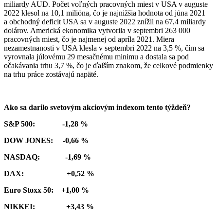
miliardy AUD. Počet voľných pracovných miest v USA v auguste
2022 klesol na 10,1 milióna, čo je najnižšia hodnota od júna 2021
a obchodný deficit USA sa v auguste 2022 znížil na 67,4 miliardy
dolárov. Americká ekonomika vytvorila v septembri 263 000
pracovných miest, čo je najmenej od apríla 2021. Miera
nezamestnanosti v USA klesla v septembri 2022 na 3,5 %, čím sa
vyrovnala júlovému 29 mesačnému minimu a dostala sa pod
očakávania trhu 3,7 %, čo je ďalším znakom, že celkové podmienky
na trhu práce zostávajú napäté.
Ako sa darilo svetovým akciovým indexom tento týždeň?
S&P 500: -1,28 %
DOW JONES: -0,66 %
NASDAQ: -1,69 %
DAX: +0,52 %
Euro Stoxx 50: +1,00 %
NIKKEI: +3,43 %