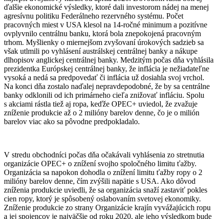
ďalšie ekonomické výsledky, ktoré dali investorom nádej na menej
agresívnu politiku Federálneho rezervného systému. Počet
pracovných miest v USA klesol na 14-ročné minimum a pozitívne
ovplyvnilo centrálnu banku, ktorá bola znepokojená pracovným
trhom. Myšlienky o miernejšom zvyšovaní úrokových sadzieb sa
však utlmili po vyhlásení austrálskej centrálnej banky a nákupe
dlhopisov anglickej centrálnej banky. Medzitým počas dňa vyhlásila
prezidentka Európskej centrálnej banky, že inflácia je nežiadateľne
vysoká a nedá sa predpovedať či inflácia už dosiahla svoj vrchol.
Na konci dňa zostalo naďalej nepravdepodobné, že by sa centrálne
banky odklonili od ich primárneho cieľa znižovať infláciu. Spolu
s akciami rástla tiež aj ropa, keďže OPEC+ uviedol, že zvažuje
zníženie produkcie až o 2 milióny barelov denne, čo je o milión
barelov viac ako sa pôvodne predpokladalo.
V stredu obchodníci počas dňa očakávali vyhlásenia zo stretnutia
organizácie OPEC+ o znížení svojho spoločného limitu ťažby.
Organizácia sa napokon dohodla o znížení limitu ťažby ropy o 2
milióny barelov denne, čím zvýšili napätie s USA. Ako dôvod
zníženia produkcie uviedli, že sa organizácia snaží zastaviť pokles
cien ropy, ktorý je spôsobený oslabovaním svetovej ekonomiky.
Zníženie produkcie zo strany Organizácie krajín vyvážajúcich ropu
a jej spojencov je najväčšie od roku 2020, ale jeho výsledkom bude