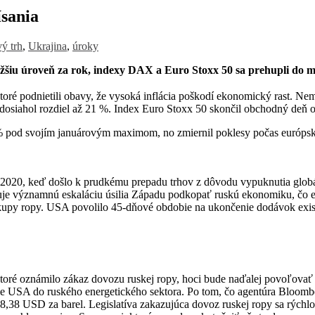
ísania
vý trh
,
Ukrajina
,
úroky
ižšiu úroveň za rok, indexy DAX a Euro Stoxx 50 sa prehupli do 
oré podnietili obavy, že vysoká inflácia poškodí ekonomický rast. Ne
siahol rozdiel až 21 %. Index Euro Stoxx 50 skončil obchodný deň o 
pod svojím januárovým maximom, no zmiernil poklesy počas európskeh
i 2020, keď došlo k prudkému prepadu trhov z dôvodu vypuknutia globá
uje významnú eskaláciu úsilia Západu podkopať ruskú ekonomiku, čo eš
ákupy ropy. USA povolilo 45-dňové obdobie na ukončenie dodávok exis
oré oznámilo zákaz dovozu ruskej ropy, hoci bude naďalej povoľovať d
stície USA do ruského energetického sektora. Po tom, čo agentúra Bloo
,38 USD za barel. Legislatíva zakazujúca dovoz ruskej ropy sa rýchlo