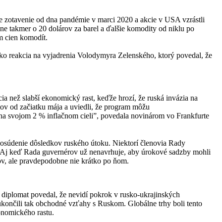
e zotavenie od dna pandémie v marci 2020 a akcie v USA vzrástli
e takmer o 20 dolárov za barel a ďalšie komodity od niklu po
m cien komodít.
ako reakcia na vyjadrenia Volodymyra Zelenského, ktorý povedal, že
ia než slabší ekonomický rast, keďže hrozí, že ruská invázia na
sov od začiatku mája a uviedli, že program môžu
e na svojom 2 % inflačnom cieli”, povedala novinárom vo Frankfurte
 posúdenie dôsledkov ruského útoku. Niektorí členovia Rady
. Aj keď Rada guvernérov už nenavrhuje, aby úrokové sadzby mohli
sov, ale pravdepodobne nie krátko po ňom.
ý diplomat povedal, že nevidí pokrok v rusko-ukrajinských
končili tak obchodné vzťahy s Ruskom. Globálne trhy boli tento
onomického rastu.