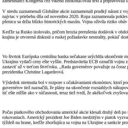
zamestnanci Kongresu cez víkend zdokonaľovali text a pripravovali s
V stredu zaznamenali Globálne akcie zaznamenali prudký nárast z vo
najviac v priebehu dňa od novembra 2020. Ropa zaznamenala pokles o
pšenicu sa držia blízko historických maxím. Vojna oživila riziko obá
Keďže sa Rusko izolovalo, pričom hrozia prerušenia dodávok v období
krajina je otvorená diskusii o ruskej požiadavke neutrality, pokiaľ do
Vo štvrtok Európska centrálna banka nečakane urýchlila ukončenie men
Ukrajinu vytlačí ceny ešte vyššie. Predstavitelia ECB označili vojn
zastaviť už v treťom štvrťroku. ,,Rada guvernérov považuje za čoraz 
prezidentka Christine Lagardeová.
Výsledok stretnutia bol v rozpore s očakávaniami ekonómov, ktorí po
guvernérov tiež naznačili, že plány na ukončenie rozsiahlych náku
ísť ešte nižšie ako v súčasnosti, teraz tiež tvrdí, že akékoľvek zvy
Počas piatkového obchodovania americké akcie klesali druhý deň po s
rokovaniach. Americký prezident Joe Biden medzitým v piatok vyzval
týždeň na hrane, keďže zhoršujúca sa vojna na Ukrajine a sankcie pr