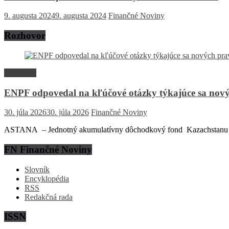
9. augusta 2024
9. augusta 2024
Finančné Noviny
Rozhovor
Rozhovor
ENPF odpovedal na kľúčové otázky týkajúce sa nový
30. júla 2026
30. júla 2026
Finančné Noviny
ASTANA – Jednotný akumulatívny dôchodkový fond Kazachstanu (EN
FN Finančné Noviny
Slovník
Encyklopédia
RSS
Redakčná rada
ISSN