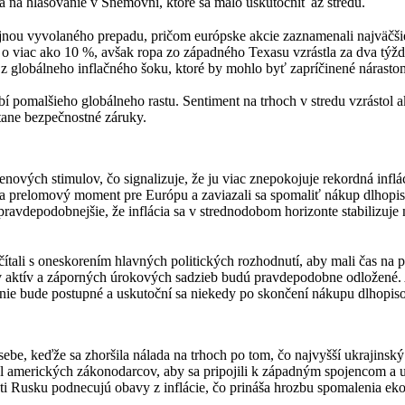
a na hlasovanie v Snemovni, ktoré sa malo uskutočniť až stredu.
jnou vyvolaného prepadu, pričom európske akcie zaznamenali najväčši
 viac ako 10 %, avšak ropa zo západného Texasu vzrástla za dva týždn
v z globálneho inflačného šoku, ktoré by mohlo byť zapríčinené nárasto
 pomalšieho globálneho rastu. Sentiment na trhoch v stredu vzrástol 
stane bezpečnostné záruky.
ových stimulov, čo signalizuje, že ju viac znepokojuje rekordná inflác
u za prelomový moment pre Európu a zaviazali sa spomaliť nákup dlhopi
pravdepodobnejšie, že inflácia sa v strednodobom horizonte stabilizuj
čítali s oneskorením hlavných politických rozhodnutí, aby mali čas na
pov aktív a záporných úrokových sadzieb budú pravdepodobne odložené
šovanie bude postupné a uskutoční sa niekedy po skončení nákupu dlhopi
ebe, keďže sa zhoršila nálada na trhoch po tom, čo najvyšší ukrajinsk
 amerických zákonodarcov, aby sa pripojili k západným spojencom a u
oti Rusku podnecujú obavy z inflácie, čo prináša hrozbu spomalenia ek