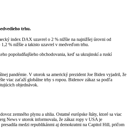
medvedieho trhu.
mecký index DAX uzavrel o 2 % nižšie na najnižšej úrovni od
1,2 % nižšie a takisto uzavrel v medveďom trhu.
o popoludňajšieho obchodovania, keď sa ukrajinskí a ruskí
lnej pandémie. V utorok sa americký prezident Joe Biden vyjadril, že
te viac zaťaží globálne trhy s ropou. Bidenov zákaz sa podľa
tujúcich objednávok.
ovoz zemného plynu a uhlia. Ostatné európske štáty, ktoré sa viac
mberg News v utorok informovala, že zákaz ropy v USA je
 presadila medzi republikánmi aj demokratmi na Capitol Hill, pričom