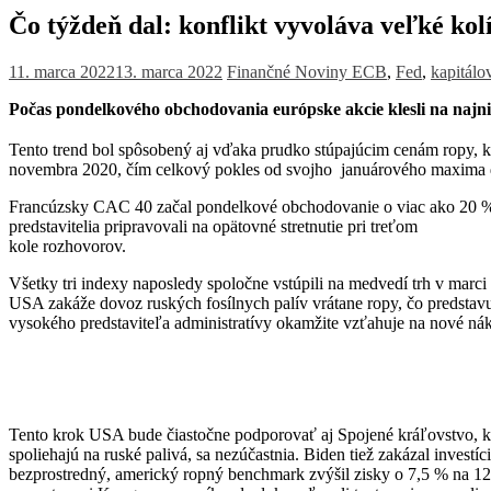
Čo týždeň dal: konflikt vyvoláva veľké kol
11. marca 2022
13. marca 2022
Finančné Noviny
ECB
,
Fed
,
kapitálo
Počas pondelkového obchodovania európske akcie klesli na najn
Tento trend bol spôsobený aj vďaka prudko stúpajúcim cenám ropy, kt
novembra 2020, čím celkový pokles od svojho januárového maxima do
Francúzsky CAC 40 začal pondelkové obchodovanie o viac ako 20 % 
predstavitelia pripravovali na opätovné stretnutie pri treťom
kole rozhovorov.
Všetky tri indexy naposledy spoločne vstúpili na medvedí trh v marc
USA zakáže dovoz ruských fosílnych palív vrátane ropy, čo predstav
vysokého predstaviteľa administratívy okamžite vzťahuje na nové n
Tento krok USA bude čiastočne podporovať aj Spojené kráľovstvo, kt
spoliehajú na ruské palivá, sa nezúčastnia. Biden tiež zakázal inve
bezprostredný, americký ropný benchmark zvýšil zisky o 7,5 % na 128