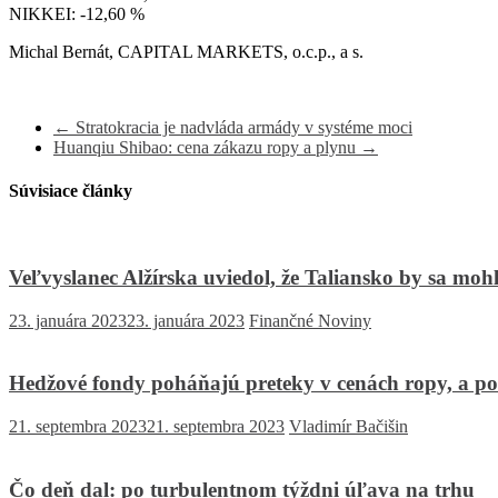
NIKKEI: -12,60 %
Michal Bernát, CAPITAL MARKETS, o.c.p., a s.
←
Stratokracia je nadvláda armády v systéme moci
Huanqiu Shibao: cena zákazu ropy a plynu
→
Súvisiace články
Veľvyslanec Alžírska uviedol, že Taliansko by sa mo
23. januára 2023
23. januára 2023
Finančné Noviny
Hedžové fondy poháňajú preteky v cenách ropy, a po
21. septembra 2023
21. septembra 2023
Vladimír Bačišin
Čo deň dal: po turbulentnom týždni úľava na trhu