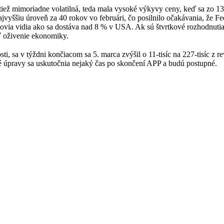
tiež mimoriadne volatilná, teda mala vysoké výkyvy ceny, keď sa zo 130
a najvyššiu úroveň za 40 rokov vo februári, čo posilnilo očakávania, ž
nómovia vidia ako sa dostáva nad 8 % v USA. Ak sú štvrtkové rozhodnu
iť oživenie ekonomiky.
sti, sa v týždni končiacom sa 5. marca zvýšil o 11-tisíc na 227-tisíc 
né úpravy sa uskutočnia nejaký čas po skončení APP a budú postupné.