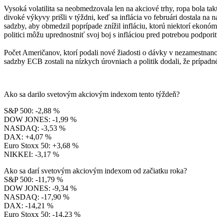
Vysoká volatilita sa neobmedzovala len na akciové trhy, ropa bola tak
divoké výkyvy prišli v týždni, keď sa inflácia vo februári dostala n
sadzby, aby obmedzil poprípade znížil infláciu, ktorú niektorí eko
politici môžu uprednostniť svoj boj s infláciou pred potrebou podpor
Počet Američanov, ktorí podali nové žiadosti o dávky v nezamestnano
sadzby ECB zostali na nízkych úrovniach a politik dodali, že prípad
Ako sa darilo svetovým akciovým indexom tento týždeň?
S&P 500: -2,88 %
DOW JONES: -1,99 %
NASDAQ: -3,53 %
DAX: +4,07 %
Euro Stoxx 50: +3,68 %
NIKKEI: -3,17 %
Ako sa darí svetovým akciovým indexom od začiatku roka?
S&P 500: -11,79 %
DOW JONES: -9,34 %
NASDAQ: -17,90 %
DAX: -14,21 %
Euro Stoxx 50: -14,23 %