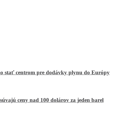
hlo stať centrom pre dodávky plynu do Európy
súvajú ceny nad 100 dolárov za jeden barel