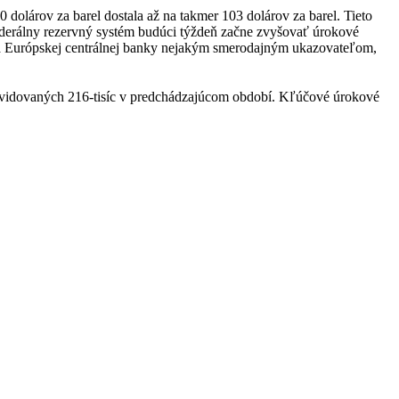
 dolárov za barel dostala až na takmer 103 dolárov za barel. Tieto
e Federálny rezervný systém budúci týždeň začne zvyšovať úrokové
tia Európskej centrálnej banky nejakým smerodajným ukazovateľom,
z revidovaných 216-tisíc v predchádzajúcom období. Kľúčové úrokové