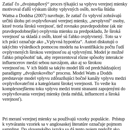
Zatiaľ čo „dvojstupňový“ proces týkajúci sa vplyvu verejnej mienky
motivoval ďalší výskum úlohy vplyvných osôb, novšia štúdia
Wattsa a Doddsa (2007)
navrhuje, že zatiaľ čo vplyvní zohrávajú
určitú úlohu pri ovplyvňovaní verejnej mienky, „nevplyvní“ osoby,
ktoré tvoria širokú verejnosť, tiež rovnako pravdepodobne (ak nie
pravdepodobnejšie) ovplyvnia mienku za predpokladu, že široká
verejnosť sa skladá z osôb, ktoré sú ľahko ovplyvnený. Toto sa v
ich práci označuje ako „Vplyvná hypotéza“. Autori diskutujú o
takýchto výsledkoch pomocou modelu na kvantifikáciu počtu ľudí
ovplyvnených širokou verejnosťou aj vplyvnými. Model je možné
ľahko prispôsobiť tak, aby reprezentoval rôzne spôsoby interakcie
influencerov medzi sebou navzájom, ako aj so širokou
verejnosťou. V ich štúdii sa takýto model líši od predchádzajúcej
paradigmy „dvojkrokového“ procesu. Model Watts a Dodds
predstavuje model vplyvu zdôrazňujúci bočné kanály vplyvu medzi
ovplyvňovateľmi a kategóriami širokej verejnosti. To vedie ku
komplexnejšiemu toku vplyvu medzi tromi stranami zapojenými do
ovplyvňovania verejnej mienky (teda médiá, influenceri a široká
verejnosť).
Pri meraní verejnej mienky sa používajú vzorky populácie. Prístup
k vytváraniu vzoriek sa v anglosaskej literatúre označuje pojmom
sampling. Do slovenského jazyka sa dá tento pojem preložit ako