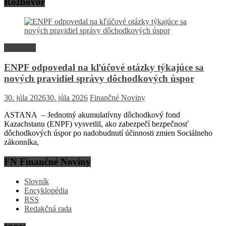
Rozhovor
Rozhovor
ENPF odpovedal na kľúčové otázky týkajúce sa
nových pravidiel správy dôchodkových úspor
30. júla 2026
30. júla 2026
Finančné Noviny
ASTANA – Jednotný akumulatívny dôchodkový fond
Kazachstanu (ENPF) vysvetlil, ako zabezpečí bezpečnosť
dôchodkových úspor po nadobudnutí účinnosti zmien Sociálneho
zákonníka,
FN Finančné Noviny
Slovník
Encyklopédia
RSS
Redakčná rada