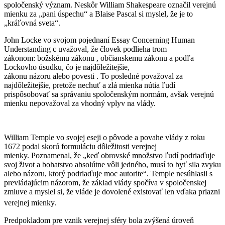
spoločenský význam.
Neskôr William Shakespeare označil verejnú
mienku za „pani úspechu“ a Blaise Pascal si myslel, že je to
„kráľovná sveta“.
John Locke vo svojom pojednaní Essay Concerning Human
Understanding c uvažoval, že človek podlieha trom
zákonom: božskému zákonu , občianskemu zákonu a podľa
Lockovho úsudku, čo je najdôležitejšie,
zákonu názoru alebo povesti . To posledné považoval za
najdôležitejšie, pretože nechuť a zlá mienka nútia ľudí
prispôsobovať sa správaniu spoločenským normám, avšak verejnú
mienku nepovažoval za vhodný vplyv na vlády.
William Temple vo svojej eseji o pôvode a povahe vlády z roku
1672 podal skorú formuláciu dôležitosti verejnej
mienky. Poznamenal, že „keď obrovské množstvo ľudí podriaďuje
svoj život a bohatstvo absolútne vôli jedného, ​​musí to byť sila zvyku
alebo názoru, ktorý podriaďuje moc autorite“. Temple nesúhlasil s
prevládajúcim názorom, že základ vlády spočíva v spoločenskej
zmluve a myslel si, že vláde je dovolené existovať len vďaka priazni
verejnej mienky.
Predpokladom pre vznik verejnej sféry bola zvýšená úroveň