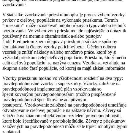
vzorkovanie.
V štatistike vzorkovanie prieskumu opisuje proces výberu vzorky
prvkov z cieľovej populácie na vykonanie prieskumu. Termín
“prieskum” môže označovať mnoho rôznych typov alebo techník
pozorovania. Vo výberovom prieskume ide najčastejšie o dotazník
používaný na meranie charakteristík a/alebo postojov
ľudí. Predmetom zberu údajov z prieskumu sú rôzne spôsoby
kontaktovania členov vzorky po ich výbere . Účelom odberu
vzoriek je znížiť náklady a/alebo množstvo práce, ktorú by si
vyžiadal prieskum celej cieľovej populácie. Prieskum, ktorý meria
celú cieľovú populáciu, sa nazýva cenzus. Vzorka sa vzťahuje na
skupinu alebo časť populácie, od ktorej sa majú získať informácie
Vzorky prieskumu možno vo všeobecnosti rozdeliť na dva typy:
pravdepodobnostné vzorky a supervzorky. Vzorky založené na
pravdepodobnosti implementujú plán vzorkovania so
špecifikovanými pravdepodobnosťami (možno prispôsobené
pravdepodobnosti špecifikované adaptívnym
postupom). Vzorkovanie založené na pravdepodobnosti umožňuje
odvodzovanie cieľovej populácie na základe návrhu. Závery sú
založené na známom objektívnom rozdelení pravdepodobnosti ,
ktoré bolo špecifikované v protokole štúdie. Závery z prieskumov
založených na pravdepodobnosti môžu stále trpieť mnohými typmi
zaujatosti.