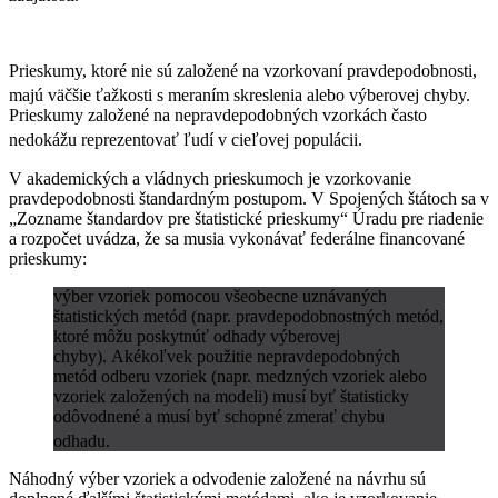
Prieskumy, ktoré nie sú založené na vzorkovaní pravdepodobnosti,
majú väčšie ťažkosti s meraním skreslenia alebo výberovej chyby.
Prieskumy založené na nepravdepodobných vzorkách často
nedokážu reprezentovať ľudí v cieľovej populácii.
V akademických a vládnych prieskumoch je vzorkovanie
pravdepodobnosti štandardným postupom. V Spojených štátoch sa v
„Zozname štandardov pre štatistické prieskumy“ Úradu pre riadenie
a rozpočet uvádza, že sa musia vykonávať federálne financované
prieskumy:
výber vzoriek pomocou všeobecne uznávaných
štatistických metód (napr. pravdepodobnostných metód,
ktoré môžu poskytnúť odhady výberovej
chyby). Akékoľvek použitie nepravdepodobných
metód odberu vzoriek (napr. medzných vzoriek alebo
vzoriek založených na modeli) musí byť štatisticky
odôvodnené a musí byť schopné zmerať chybu
[3]
odhadu.
Náhodný výber vzoriek a odvodenie založené na návrhu sú