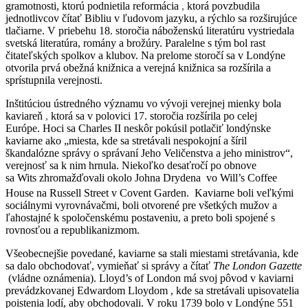
gramotnosti, ktorú podnietila reformácia
,
ktorá povzbudila
jednotlivcov čítať Bibliu v ľudovom jazyku, a rýchlo sa rozširujúce
tlačiarne. V priebehu 18. storočia náboženskú literatúru vystriedala
svetská literatúra, romány a brožúry. Paralelne s tým bol rast
čitateľských spolkov a klubov. Na prelome storočí sa v Londýne
otvorila prvá obežná knižnica a verejná knižnica sa rozšírila a
sprístupnila verejnosti.
Inštitúciou ústredného významu vo vývoji verejnej mienky bola
kaviareň
,
ktorá sa v polovici 17. storočia rozšírila po celej
Európe. Hoci sa Charles II neskôr pokúsil potlačiť londýnske
kaviarne ako „miesta, kde sa stretávali nespokojní a šíril
škandalózne správy o správaní Jeho Veličenstva a jeho ministrov“,
verejnosť sa k nim hrnula. Niekoľko desaťročí po obnove
sa Wits zhromažďovali okolo Johna Drydena vo Will’s Coffee
House na Russell Street v Covent Garden.
Kaviarne boli veľkými
sociálnymi vyrovnávačmi, boli otvorené pre všetkých mužov a
ľahostajné k spoločenskému postaveniu, a preto boli spojené s
rovnosťou a republikanizmom.
Všeobecnejšie povedané, kaviarne sa stali miestami stretávania, kde
sa dalo obchodovať, vymieňať si správy a čítať
The London Gazette
(vládne oznámenia). Lloyd’s of London má svoj pôvod v kaviarni
prevádzkovanej Edwardom Lloydom , kde sa stretávali upisovatelia
poistenia lodí, aby obchodovali. V roku 1739 bolo v Londýne 551