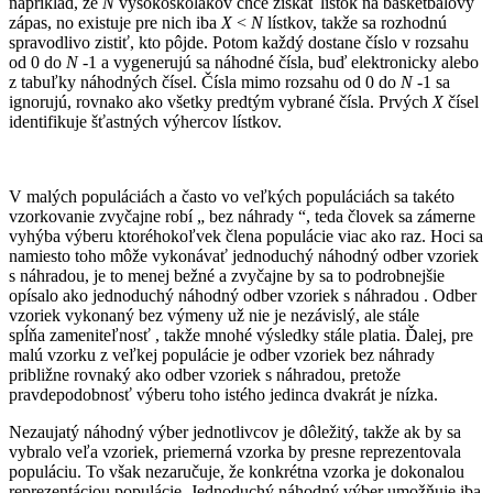
napríklad, že
N
vysokoškolákov chce získať lístok na basketbalový
zápas, no existuje pre nich iba
X
<
N
lístkov, takže sa rozhodnú
spravodlivo zistiť, kto pôjde. Potom každý dostane číslo v rozsahu
od 0 do
N
-1 a vygenerujú sa náhodné čísla, buď elektronicky alebo
z tabuľky náhodných čísel. Čísla mimo rozsahu od 0 do
N
-1 sa
ignorujú, rovnako ako všetky predtým vybrané čísla. Prvých
X
čísel
identifikuje šťastných výhercov lístkov.
V malých populáciách a často vo veľkých populáciách sa takéto
vzorkovanie zvyčajne robí „ bez náhrady “, teda človek sa zámerne
vyhýba výberu ktoréhokoľvek člena populácie viac ako raz. Hoci sa
namiesto toho môže vykonávať jednoduchý náhodný odber vzoriek
s náhradou, je to menej bežné a zvyčajne by sa to podrobnejšie
opísalo ako jednoduchý náhodný odber vzoriek s náhradou . Odber
vzoriek vykonaný bez výmeny už nie je nezávislý, ale stále
spĺňa zameniteľnosť , takže mnohé výsledky stále platia. Ďalej, pre
malú vzorku z veľkej populácie je odber vzoriek bez náhrady
približne rovnaký ako odber vzoriek s náhradou, pretože
pravdepodobnosť výberu toho istého jedinca dvakrát je nízka.
Nezaujatý náhodný výber jednotlivcov je dôležitý, takže ak by sa
vybralo veľa vzoriek, priemerná vzorka by presne reprezentovala
populáciu. To však nezaručuje, že konkrétna vzorka je dokonalou
reprezentáciou populácie. Jednoduchý náhodný výber umožňuje iba