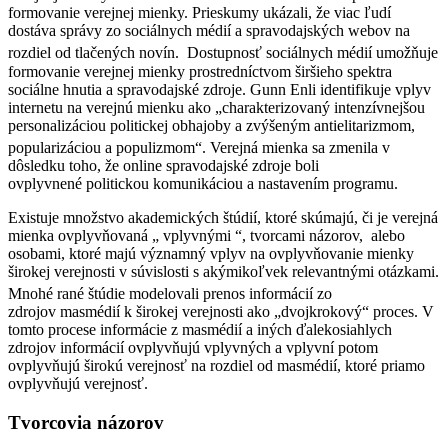
formovanie verejnej mienky. Prieskumy ukázali, že viac ľudí
dostáva správy zo sociálnych médií a spravodajských webov na
rozdiel od tlačených novín.
Dostupnosť sociálnych médií umožňuje
formovanie verejnej mienky prostredníctvom širšieho spektra
sociálne hnutia a spravodajské zdroje. Gunn Enli identifikuje vplyv
internetu na verejnú mienku ako „charakterizovaný intenzívnejšou
personalizáciou politickej obhajoby a zvýšeným antielitarizmom,
popularizáciou a populizmom“.
Verejná mienka sa zmenila v
dôsledku toho, že online spravodajské zdroje boli
ovplyvnené politickou komunikáciou a nastavením programu.
Existuje množstvo akademických štúdií, ktoré skúmajú, či je verejná
mienka ovplyvňovaná „ vplyvnými “, tvorcami názorov, alebo
osobami, ktoré majú významný vplyv na ovplyvňovanie mienky
širokej verejnosti v súvislosti s akýmikoľvek relevantnými otázkami.
Mnohé rané štúdie
modelovali prenos informácií zo
zdrojov masmédií k širokej verejnosti ako „dvojkrokový“ proces. V
tomto procese informácie z masmédií a iných ďalekosiahlych
zdrojov informácií ovplyvňujú vplyvných a vplyvní potom
ovplyvňujú širokú verejnosť na rozdiel od masmédií, ktoré priamo
ovplyvňujú verejnosť.
Tvorcovia názorov