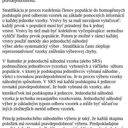
pravdepodobnosti.
Stratifikácia je proces rozdelenia členov populácie do homogénnych
podskupín pred odberom vzoriek na základe pomocných informácií
o každej jednotke vzorky. Vrstvy by sa mali navzájom vylučovať:
každý prvok v populácii musí byť priradený iba k jednej
vrstve. Vrstvy by tiež mali byť kolektívne vyčerpávajúce: nemožno
vylúčiť žiadny prvok populácie. Potom je možné v rámci každej
vrstvy použiť metódy ako jednoduchý náhodný
výber alebo systematický výber . Stratifikácia často zlepšuje
reprezentatívnosť vzorky znížením výberovej chyby.
V štatistike je jednoduchá náhodná vzorka (alebo SRS)
podmnožinou jednotlivcov (vzorka) vybraných z väčšieho súboru
populácie
,
v ktorej je podskupina jednotlivcov vybraná náhodne ,
všetci s rovnakou pravdepodobnosťou. Je to proces výberu vzorky
náhodným spôsobom. V SRS má každá podskupina
k
jedincov
rovnakú pravdepodobnosť, že bude vybraná do vzorky, ako
ktorákoľvek iná podskupina
k
jedincov.
Jednoduchá náhodná
vzorka je technika nezaujatého vzorkovania. Jednoduchý náhodný
výber je základným typom odberu vzoriek a môže byť súčasťou
iných zložitejších metód odberu vzoriek.
Princíp jednoduchého náhodného výberu je taký, že každá skupina
položiek má rovnakú pravdepodobnosť výberu. Predpokladajme