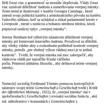
šírili čoraz viac a gramotnosť sa neustále zlepšovala. Vlády čoraz
viac uznávali dôležitosť riadenia a usmerňovania verejnej mienky .
Tento trend je ilustrovaný v kariére Georgea Canninga , ktorý
zmenil svoju politickú kariéru z aristokratického pôvodu na kariéru
ľudového súhlasu, keď sa uchádzal a získal parlamentné kreslo v
Liverpoole , meste s rastúcou a bohatou strednou triedou, ktorú
pripisoval rastúcej vplyv „verejnej mienky“.
Jeremy Bentham bol vášnivým zástancom dôležitosti verejnej
mienky pri formovaní ústavného riadenia. Považoval za dôležité,
aby všetky vládne akty a rozhodnutia podliehali kontrole verejnej
mienky, pretože „pre zhubný výkon vládnej moci je to jediná
kontrola“.
Tvrdil, že verejná mienka má moc zabezpečiť, aby
vládcovia vládli pre najväčšie šťastie väčšieho
počtu. Priniesol utilitárnu filozofiu , aby definoval teórie verejnej
mienky.
Nemecký sociológ Ferdinand Tönnies pomocou koncepčných
nástrojov svojej teórie
Gemeinschaft a Gesellschaft
tvrdil (
Kritik
der öffentlichen Meinung
, 1922), že „verejná mienka“ má v
spoločnostiach (
Gesellschaften
) rovnakú sociálnu funkciu , akú
má náboženstvo v komunitách (
Gemeinschaften
).