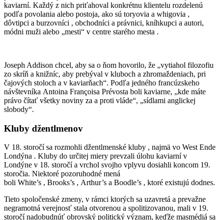
kaviarní. Každý z nich priťahoval konkrétnu klientelu rozdelenú
podľa povolania alebo postoja, ako sú toryovia a whigovia ,
dôvtipci a burzovníci , obchodníci a právnici, kníhkupci a autori,
módni muži alebo „mesti“ v centre starého mesta .
Joseph Addison chcel, aby sa o ňom hovorilo, že „vytiahol filozofiu
zo skríň a knižníc, aby prebýval v kluboch a zhromaždeniach, pri
čajových stoloch a v kaviarňach“. Podľa jedného francúzskeho
návštevníka Antoina Françoisa Prévosta boli kaviarne, „kde máte
právo čítať všetky noviny za a proti vláde“, „sídlami anglickej
slobody“.
Kluby džentlmenov
V 18. storočí sa rozmohli džentlmenské kluby , najmä vo West Ende
Londýna . Kluby do určitej miery prevzali úlohu kaviarní v
Londýne v 18. storočí a vrchol svojho vplyvu dosiahli koncom 19.
storočia. Niektoré pozoruhodné mená
boli White’s , Brooks’s , Arthur’s a Boodle’s , ktoré existujú dodnes.
Tieto spoločenské zmeny, v rámci ktorých sa uzavretá a prevažne
negramotná verejnosť stala otvorenou a spolitizovanou, mali v 19.
storočí nadobudnúť obrovský politický význam, keďže masmédiá sa