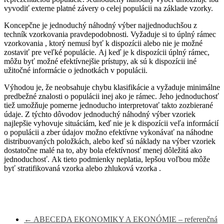
vyvodiť externe platné závery o celej populácii na základe vzorky.
Koncepčne je jednoduchý náhodný výber najjednoduchšou z
techník vzorkovania pravdepodobnosti. Vyžaduje si to úplný rámec
vzorkovania , ktorý nemusí byť k dispozícii alebo nie je možné
zostaviť pre veľké populácie. Aj keď je k dispozícii úplný rámec,
môžu byť možné efektívnejšie prístupy, ak sú k dispozícii iné
užitočné informácie o jednotkách v populácii.
Výhodou je, že neobsahuje chybu klasifikácie a vyžaduje minimálne
predbežné znalosti o populácii inej ako je rámec. Jeho jednoduchosť
tiež umožňuje pomerne jednoducho interpretovať takto zozbierané
údaje. Z týchto dôvodov jednoduchý náhodný výber vzoriek
najlepšie vyhovuje situáciám, keď nie je k dispozícii veľa informácií
o populácii a zber údajov možno efektívne vykonávať na náhodne
distribuovaných položkách, alebo keď sú náklady na výber vzoriek
dostatočne malé na to, aby bola efektívnosť menej dôležitá ako
jednoduchosť. Ak tieto podmienky neplatia, lepšou voľbou môže
byť stratifikovaná vzorka alebo zhluková vzorka .
←
ABECEDA EKONOMIKY A EKONÓMIE – referenčná