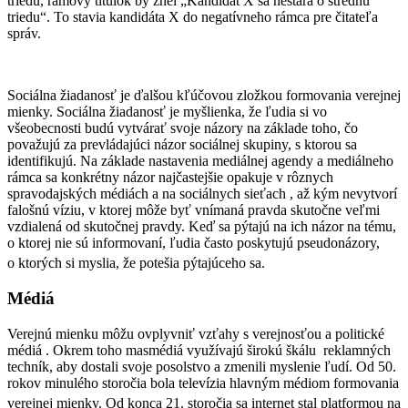
triedu, rámový titulok by znel „Kandidát X sa nestará o strednú
triedu“. To stavia kandidáta X do negatívneho rámca pre čitateľa
správ.
Sociálna žiadanosť je ďalšou kľúčovou zložkou formovania verejnej
mienky. Sociálna žiadanosť je myšlienka, že ľudia si vo
všeobecnosti budú vytvárať svoje názory na základe toho, čo
považujú za prevládajúci názor sociálnej skupiny, s ktorou sa
identifikujú. Na základe nastavenia mediálnej agendy a mediálneho
rámca sa konkrétny názor najčastejšie opakuje v rôznych
spravodajských médiách a na sociálnych sieťach , až kým nevytvorí
falošnú víziu, v ktorej môže byť vnímaná pravda skutočne veľmi
vzdialená od skutočnej pravdy. Keď sa pýtajú na ich názor na tému,
o ktorej nie sú informovaní, ľudia často poskytujú pseudonázory,
o ktorých si myslia, že potešia pýtajúceho sa.
Médiá
Verejnú mienku môžu ovplyvniť vzťahy s verejnosťou a politické
médiá . Okrem toho masmédiá využívajú širokú škálu reklamných
techník, aby dostali svoje posolstvo a zmenili myslenie ľudí. Od 50.
rokov minulého storočia bola televízia hlavným médiom formovania
verejnej mienky.
Od konca 21. storočia sa internet stal platformou na