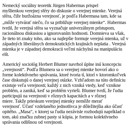
Nemecký sociálny teoretik Jürgen Habermas prispel
myšlienkou verejnej sféry do diskusie o verejnej mienke. Verejná
sféra, čiže buržoázna verejnosť, je podľa Habermasa tam, kde sa
„môže vytvárať niečo, čo sa približuje verejnej mienke“.
Habermas
tvrdil, že verejná sféra sa vyznačuje univerzálnym prístupom,
racionálnou diskusiou a ignorovaním hodnosti. Domnieva sa však,
že tieto tri znaky toho, ako sa najlepšie formuje verejná mienka, už v
západných liberálnych demokratických krajinách neplatia . Verejná
mienka je v západnej demokracii veľmi náchylná na manipuláciu
elít.
Americký sociológ Herbert Blumer navrhol úplne inú koncepciu
„verejnosti“. Podľa Blumera sa o verejnej mienke hovorí ako o
forme kolektívneho správania, ktoré tvoria tí, ktorí v ktoromkoľvek
čase diskutujú o danej verejnej otázke. Vzhľadom na túto definíciu
existuje veľa verejnosti; každý z nich vzniká vtedy, keď vznikne
problém, a zaniká, keď sa problém vyrieši. Blumer tvrdí, že ľudia
participujú na verejnosti v rôznych kapacitách a v rôznej
miere. Takže prieskum verejnej mienky nemôže merať
verejnosť. Účasť vzdelaného jednotlivca je dôležitejšia ako účasť
opitého. „Masa“, v ktorej sa ľudia nezávisle rozhodujú napríklad o
tom, akú značku zubnej pasty si kúpia, je formou kolektívneho
správania odlišnou od verejnosti.