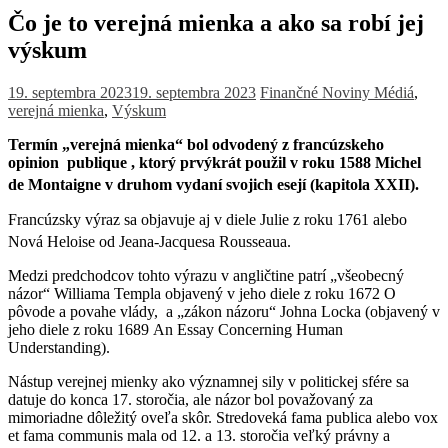
Čo je to verejná mienka a ako sa robí jej
výskum
19. septembra 2023
19. septembra 2023
Finančné Noviny
Médiá
,
verejná mienka
,
Výskum
Termín „verejná mienka“ bol odvodený z francúzskeho
opinion
publique
, ktorý prvýkrát použil v roku 1588 Michel
de Montaigne v druhom vydaní svojich esejí (kapitola XXII).
Francúzsky výraz sa objavuje aj v diele Julie z roku 1761 alebo
Nová Heloise od Jeana-Jacquesa Rousseaua.
Medzi predchodcov tohto výrazu v angličtine patrí „všeobecný
názor“ Williama Templa objavený v jeho diele z roku 1672 O
pôvode a povahe vlády, a „zákon názoru“ Johna Locka (objavený v
jeho diele z roku 1689 An Essay Concerning Human
Understanding).
Nástup verejnej mienky ako významnej sily v politickej sfére sa
datuje do konca 17. storočia, ale názor bol považovaný za
mimoriadne dôležitý oveľa skôr. Stredoveká fama publica alebo vox
et fama communis mala od 12. a 13. storočia veľký právny a