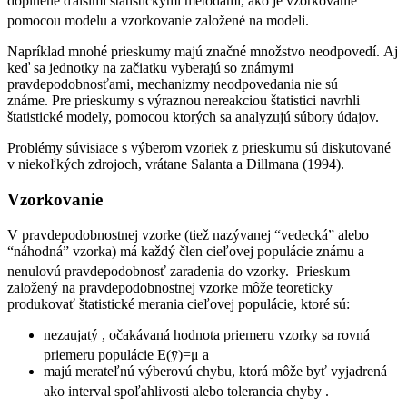
doplnené ďalšími štatistickými metódami, ako je vzorkovanie
pomocou modelu a vzorkovanie založené na modeli.
Napríklad mnohé prieskumy majú značné množstvo neodpovedí. Aj
keď sa jednotky na začiatku vyberajú so známymi
pravdepodobnosťami, mechanizmy neodpovedania nie sú
známe. Pre prieskumy s výraznou nereakciou štatistici navrhli
štatistické modely, pomocou ktorých sa analyzujú súbory údajov.
Problémy súvisiace s výberom vzoriek z prieskumu sú diskutované
v niekoľkých zdrojoch, vrátane Salanta a Dillmana (1994).
Vzorkovanie
V pravdepodobnostnej vzorke (tiež nazývanej “vedecká” alebo
“náhodná” vzorka) má každý člen cieľovej populácie známu a
nenulovú pravdepodobnosť zaradenia do vzorky.
Prieskum
založený na pravdepodobnostnej vzorke môže teoreticky
produkovať štatistické merania cieľovej populácie, ktoré sú:
nezaujatý , očakávaná hodnota priemeru vzorky sa rovná
priemeru populácie E(ȳ)=μ a
majú merateľnú výberovú chybu, ktorá môže byť vyjadrená
ako interval spoľahlivosti alebo tolerancia chyby .