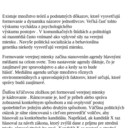
Existuje množstvo teórií a podstatných dôkazov, ktoré vysvetľujú
formovanie a dynamiku názorov jednotlivcov. Veľká časť tohto
výskumu vychádza z psychologického
výskumu postojov . V komunikačných štúdiách a politológii
sú masmédiá často vnímané ako vplyvné sily na verejnú
mienku . Navyše politická socializácia a behaviorálna
genetika niekedy vysvetľujú verejnú mienku.
Formovanie verejnej mienky začína stanovením agendy hlavnými
médiami na celom svete. Toto nastavenie agendy diktuje, čo je
zaujímavé pre spravodajstvo a ako a kedy sa to bude
hlásiť. Mediálnu agendu určuje množstvo rôznych
environmentálnych a spravodajských faktorov, ktoré určujú, ktoré
správy budú zaujímavé.
Ďalšou kľúčovou zložkou pri formovaní verejnej mienky
je kádrovanie . Rámcovanie je, keď je príbeh alebo správa
zobrazená konkrétnym spôsobom a má ovplyvniť postoj
spotrebiteľov jedným alebo druhým spôsobom. Väčšina politických
otázok je silne rámcovaná s cieľom presvedčiť voličov, aby
hlasovali za konkrétneho kandidáta. Napríklad, ak kandidát X raz
hlasoval za návrh zákona, ktorý zvýšil dane z príjmu pre strednú