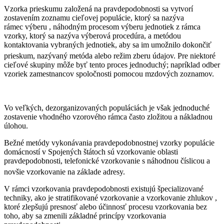
Vzorka prieskumu založená na pravdepodobnosti sa vytvorí
zostavením zoznamu cieľovej populácie, ktorý sa nazýva
rámec výberu , náhodným procesom výberu jednotiek z rámca
vzorky, ktorý sa nazýva výberová procedúra, a metódou
kontaktovania vybraných jednotiek, aby sa im umožnilo dokončiť
prieskum, nazývaný metóda alebo režim zberu údajov.
Pre niektoré
cieľové skupiny môže byť tento proces jednoduchý; napríklad odber
vzoriek zamestnancov spoločnosti pomocou mzdových zoznamov.
Vo veľkých, dezorganizovaných populáciách je však jednoduché
zostavenie vhodného vzorového rámca často zložitou a nákladnou
úlohou.
Bežné metódy vykonávania pravdepodobnostnej vzorky populácie
domácností v Spojených štátoch sú vzorkovanie oblasti
pravdepodobnosti, telefonické vzorkovanie s náhodnou číslicou a
novšie vzorkovanie na základe adresy.
V rámci vzorkovania pravdepodobnosti existujú špecializované
techniky, ako je stratifikované vzorkovanie a vzorkovanie zhlukov ,
ktoré zlepšujú presnosť alebo účinnosť procesu vzorkovania bez
toho, aby sa zmenili základné princípy vzorkovania