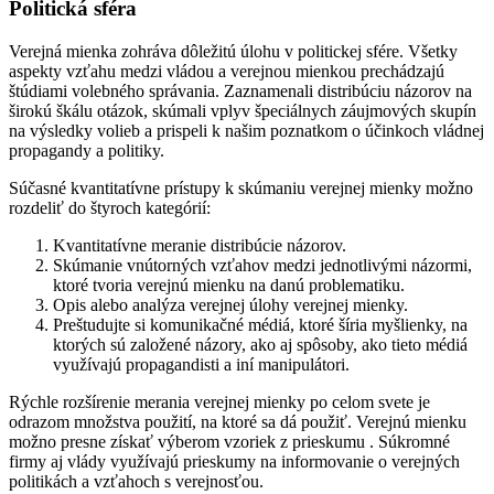
Politická sféra
Verejná mienka zohráva dôležitú úlohu v politickej sfére. Všetky
aspekty vzťahu medzi vládou a verejnou mienkou prechádzajú
štúdiami volebného správania. Zaznamenali distribúciu názorov na
širokú škálu otázok, skúmali vplyv špeciálnych záujmových skupín
na výsledky volieb a prispeli k našim poznatkom o účinkoch vládnej
propagandy a politiky.
Súčasné kvantitatívne prístupy k skúmaniu verejnej mienky možno
rozdeliť do štyroch kategórií:
Kvantitatívne meranie distribúcie názorov.
Skúmanie vnútorných vzťahov medzi jednotlivými názormi,
ktoré tvoria verejnú mienku na danú problematiku.
Opis alebo analýza verejnej úlohy verejnej mienky.
Preštudujte si komunikačné médiá, ktoré šíria myšlienky, na
ktorých sú založené názory, ako aj spôsoby, ako tieto médiá
využívajú propagandisti a iní manipulátori.
Rýchle rozšírenie merania verejnej mienky po celom svete je
odrazom množstva použití, na ktoré sa dá použiť. Verejnú mienku
možno presne získať výberom vzoriek z prieskumu . Súkromné ​​
firmy aj vlády využívajú prieskumy na informovanie o verejných
politikách a vzťahoch s verejnosťou.