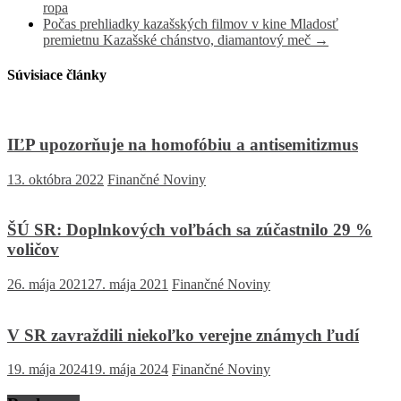
ropa
Počas prehliadky kazašských filmov v kine Mladosť
premietnu Kazašské chánstvo, diamantový meč
→
Súvisiace články
IĽP upozorňuje na homofóbiu a antisemitizmus
13. októbra 2022
Finančné Noviny
ŠÚ SR: Doplnkových voľbách sa zúčastnilo 29 %
voličov
26. mája 2021
27. mája 2021
Finančné Noviny
V SR zavraždili niekoľko verejne známych ľudí
19. mája 2024
19. mája 2024
Finančné Noviny