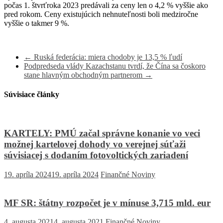
počas 1. štvrťroka 2023 predávali za ceny len o 4,2 % vyššie ako
pred rokom. Ceny existujúcich nehnuteľnosti boli medziročne
vyššie o takmer 9 %.
←
Ruská federácia: miera chodoby je 13,5 % ľudí
Podpredseda vlády Kazachstanu tvrdí, že Čína sa čoskoro
stane hlavným obchodným partnerom
→
Súvisiace články
KARTELY: PMÚ začal správne konanie vo veci
možnej kartelovej dohody vo verejnej súťaži
súvisiacej s dodaním fotovoltických zariadení
19. apríla 2024
19. apríla 2024
Finančné Noviny
MF SR: štátny rozpočet je v mínuse 3,715 mld. eur
4. augusta 2021
4. augusta 2021
Finančné Noviny