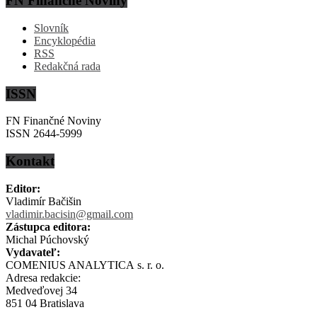
FN Finančné Noviny
Slovník
Encyklopédia
RSS
Redakčná rada
ISSN
FN Finančné Noviny
ISSN 2644-5999
Kontakt
Editor:
Vladimír Bačišin
vladimir.bacisin@gmail.com
Zástupca editora:
Michal Púchovský
Vydavateľ:
COMENIUS ANALYTICA s. r. o.
Adresa redakcie:
Medveďovej 34
851 04 Bratislava