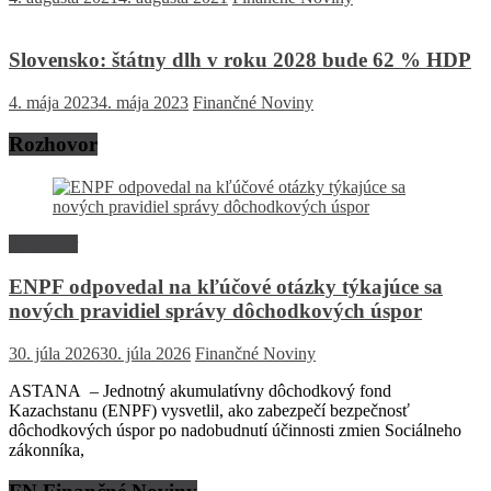
Slovensko: štátny dlh v roku 2028 bude 62 % HDP
4. mája 2023
4. mája 2023
Finančné Noviny
Rozhovor
Rozhovor
ENPF odpovedal na kľúčové otázky týkajúce sa
nových pravidiel správy dôchodkových úspor
30. júla 2026
30. júla 2026
Finančné Noviny
ASTANA – Jednotný akumulatívny dôchodkový fond
Kazachstanu (ENPF) vysvetlil, ako zabezpečí bezpečnosť
dôchodkových úspor po nadobudnutí účinnosti zmien Sociálneho
zákonníka,