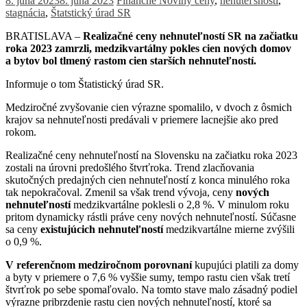
8. júna 2023
8. júna 2023
Finančné Noviny
ceny
,
nehuteľsnosti
,
stagnácia
,
Štatstický úrad SR
BRATISLAVA –
Realizačné ceny nehnuteľností SR na začiatku
roka 2023 zamrzli, medzikvartálny pokles cien nových domov
a bytov bol tlmený rastom cien starších nehnuteľností.
Informuje o tom Štatistický úrad SR.
Medziročné zvyšovanie cien výrazne spomalilo, v dvoch z ôsmich
krajov sa nehnuteľnosti predávali v priemere lacnejšie ako pred
rokom.
Realizačné ceny nehnuteľností na Slovensku na začiatku roka 2023
zostali na úrovni predošlého štvrťroka. Trend zlacňovania
skutočných predajných cien nehnuteľností z konca minulého roka
tak nepokračoval. Zmenil sa však trend vývoja, ceny
nových
nehnuteľností
medzikvartálne poklesli o 2,8 %. V minulom roku
pritom dynamicky rástli práve ceny nových nehnuteľností. Súčasne
sa ceny
existujúcich nehnuteľností
medzikvartálne mierne zvýšili
o 0,9 %.
V referenčnom medziročnom porovnaní
kupujúci platili za domy
a byty v priemere o 7,6 % vyššie sumy, tempo rastu cien však tretí
štvrťrok po sebe spomaľovalo. Na tomto stave malo zásadný podiel
výrazne pribrzdenie rastu cien nových nehnuteľností, ktoré sa