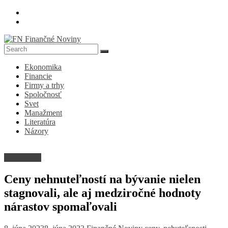
Skip
to
content
FN
Ekonomika
Finančné
Financie
Noviny
Firmy a trhy
Spoločnosť
Denník
Svet
o
Manažment
ekonomike
Literatúra
a
Názory
spoločnosti
Ekonomika
Ceny nehnuteľností na bývanie nielen
stagnovali, ale aj medziročné hodnoty
nárastov spomaľovali