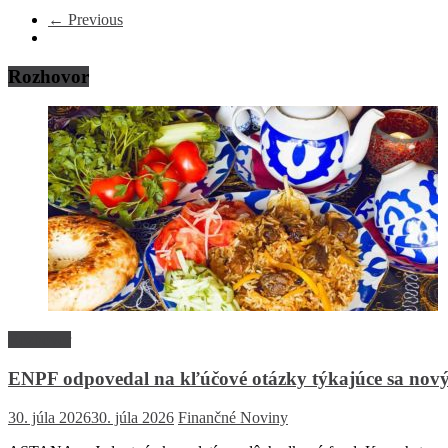
← Previous
Rozhovor
Rozhovor
ENPF odpovedal na kľúčové otázky týkajúce sa nový
30. júla 2026
30. júla 2026
Finančné Noviny