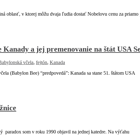
oblasť, v ktorej môžu dvaja ľudia dostať Nobelovu cenu za priamo 
e Kanady a jej premenovanie na štát USA S
Babylonská včela
,
fejtón
,
Kanada
la (Babylon Bee) “predpovedá”: Kanada sa stane 51. štátom USA
žnice
paradox som v roku 1990 objavil na jednej katedre. Na výťahu