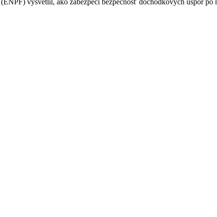
PF) vysvetlil, ako zabezpečí bezpečnosť dôchodkových úspor po na