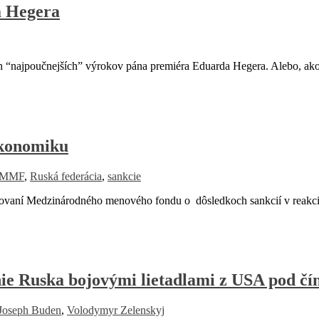
a Hegera
h “najpoučnejších” výrokov pána premiéra Eduarda Hegera. Alebo, ako 
ekonomiku
MMF
,
Ruská federácia
,
sankcie
ovaní Medzinárodného menového fondu o dôsledkoch sankcií v reakci
 Ruska bojovými lietadlami z USA pod čín
Joseph Buden
,
Volodymyr Zelenskyj