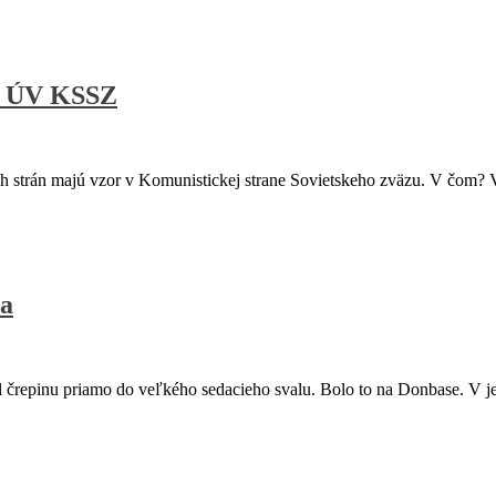
re ÚV KSSZ
strán majú vzor v Komunistickej strane Sovietskeho zväzu. V čom? Vo
na
l črepinu priamo do veľkého sedacieho svalu. Bolo to na Donbase. V j