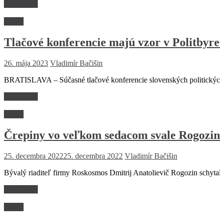
Read more
Fejtón
Tlačové konferencie majú vzor v Politby
26. mája 2023
Vladimír Bačišin
BRATISLAVA – Súčasné tlačové konferencie slovenských politických 
Read more
Fejtón
Črepiny vo veľkom sedacom svale Rogozi
25. decembra 2022
25. decembra 2022
Vladimír Bačišin
Bývalý riaditeľ firmy Roskosmos Dmitrij Anatolievič Rogozin schyta
Read more
Fejtón