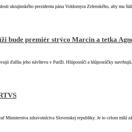
i ukrajinského prezidenta pána Voldomyra Zelenského, aby mu štáty
íži bude premiér strýco Marcin a tetka A
jú ďalšiu jeho návštevu v Paríži. Hlúposráči a hlúposráčky navrhujú
 RTVS
f Ministerstva zdravotníctva Slovenskej republiky. Je to celom milá z