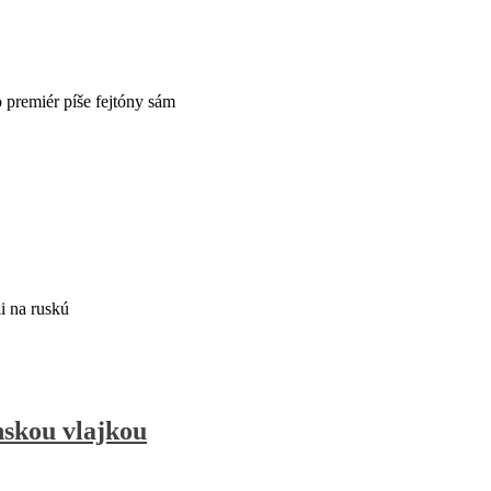
premiér píše fejtóny sám
i na ruskú
skou vlajkou