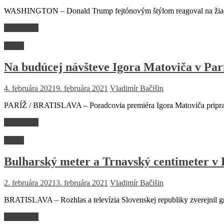
WASHINGTON – Donald Trump fejtónovým štýlom reagoval na žiadost
Read more
Fejtón
Na budúcej návšteve Igora Matoviča v Par
4. februára 2021
9. februára 2021
Vladimír Bačišin
PARÍŽ / BRATISLAVA – Poradcovia premiéra Igora Matoviča pripravu
Read more
Fejtón
Bulharský meter a Trnavský centimeter v
2. februára 2021
3. februára 2021
Vladimír Bačišin
BRATISLAVA – Rozhlas a televízia Slovenskej republiky zverejnil gra
Read more