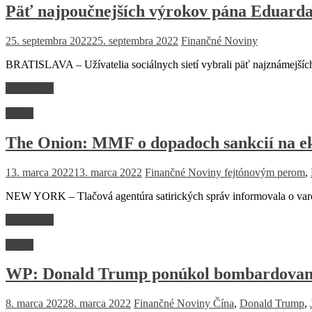
Päť najpoučnejších výrokov pána Eduard
25. septembra 2022
25. septembra 2022
Finančné Noviny
BRATISLAVA – Užívatelia sociálnych sietí vybrali päť najznámejšíc
Read more
Fejtón
The Onion: MMF o dopadoch sankcií na 
13. marca 2022
13. marca 2022
Finančné Noviny
fejtónovým perom
,
NEW YORK – Tlačová agentúra satirických správ informovala o var
Read more
Fejtón
WP: Donald Trump ponúkol bombardovanie
8. marca 2022
8. marca 2022
Finančné Noviny
Čína
,
Donald Trump
,