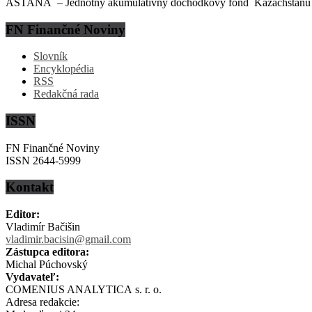
ASTANA – Jednotný akumulatívny dôchodkový fond Kazachstanu (EN
FN Finančné Noviny
Slovník
Encyklopédia
RSS
Redakčná rada
ISSN
FN Finančné Noviny
ISSN 2644-5999
Kontakt
Editor:
Vladimír Bačišin
vladimir.bacisin@gmail.com
Zástupca editora:
Michal Púchovský
Vydavateľ:
COMENIUS ANALYTICA s. r. o.
Adresa redakcie: