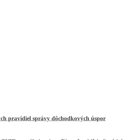
ch pravidiel správy dôchodkových úspor