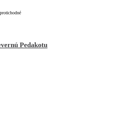
protichodné
evernú Pedakotu