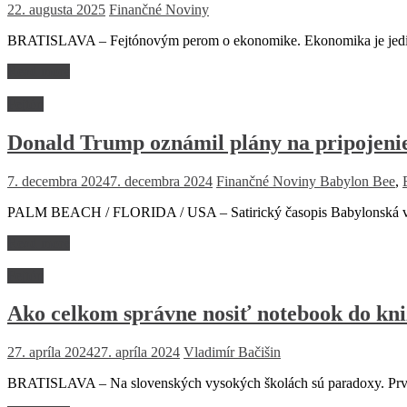
22. augusta 2025
Finančné Noviny
BRATISLAVA – Fejtónovým perom o ekonomike. Ekonomika je jediná 
Read more
Fejtón
Donald Trump oznámil plány na pripojeni
7. decembra 2024
7. decembra 2024
Finančné Noviny
Babylon Bee
,
PALM BEACH / FLORIDA / USA – Satirický časopis Babylonská vče
Read more
Fejtón
Ako celkom správne nosiť notebook do kni
27. apríla 2024
27. apríla 2024
Vladimír Bačišin
BRATISLAVA – Na slovenských vysokých školách sú paradoxy. Prvý 