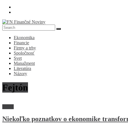
Skip
to
content
FN
Ekonomika
Finančné
Financie
Noviny
Firmy a trhy
Spoločnosť
Denník
Svet
o
Manažment
ekonomike
Literatúra
a
Názory
spoločnosti
Fejtón
Fejtón
Niekoľko poznatkov o ekonomike transfor