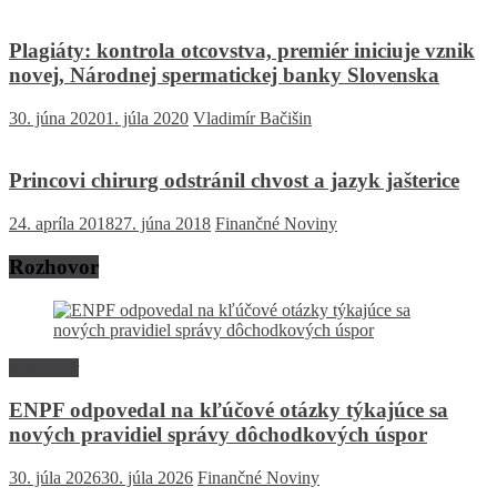
Plagiáty: kontrola otcovstva, premiér iniciuje vznik
novej, Národnej spermatickej banky Slovenska
30. júna 2020
1. júla 2020
Vladimír Bačišin
Princovi chirurg odstránil chvost a jazyk jašterice
24. apríla 2018
27. júna 2018
Finančné Noviny
Rozhovor
Rozhovor
ENPF odpovedal na kľúčové otázky týkajúce sa
nových pravidiel správy dôchodkových úspor
30. júla 2026
30. júla 2026
Finančné Noviny