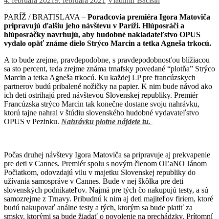
4. februára 2021
9. februára 2021
Vladimír Bačišin
PARÍŽ / BRATISLAVA –
Poradcovia premiéra Igora Matoviča
pripravujú ďalšiu jeho návštevu v Paríži. Hlúposráči a
hlúposráčky navrhujú, aby hudobné nakladateľstvo OPUS
vydalo opäť známe dielo Strýco Marcin a tetka Agneša trkocú.
A to bude zrejme, pravdepodobne, s pravdepodobnosťou blížiacou
sa sto percent, teda zrejme známa trnafsky povedané “plotňa” Strýco
Marcin a tetka Agneša trkocú. Ku každej LP pre francúzskych
partnerov budú pribalené nožičky na papier. K nim bude návod ako
ich deti ostrihajú pred návštevou Slovenskej republiky. Premiér
Francúzska strýco Marcin tak konečne dostane svoju nahrávku,
ktorú tajne nahral v štúdiu slovenského hudobné vydavateľstvo
OPUS v Pezinku.
Nahrávku plotne nájdete tu.
Počas druhej návštevy Igora Matoviča sa pripravuje aj prekvapenie
pre deti v Cannes. Premiér spolu s novým členom OĽaNO Jánom
Počiatkom, odovzdajú vilu v majetku Slovenskej republiky do
užívania samospráve v Cannes. Bude v nej škôlka pre deti
slovenských podnikateľov. Najmä pre tých čo nakupujú testy, a sú
samozrejme z Trnavy. Pribudnú k nim aj deti majiteľov firiem, ktoré
budú nakupovať análne testy a tých, ktorým sa bude platiť za
smsky, ktorými sa bude žiadať o povolenie na prechádzky. Prítomní