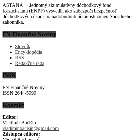
ASTANA – Jednotný akumulatívny dôchodkový fond
Kazachstanu (ENPF) vysvetlil, ako zabezpečí bezpečnosť
dôchodkových úspor po nadobudnutí účinnosti zmien Sociálneho
zákonníka,
FN Finančné Noviny
Slovník
Encyklopédia
RSS
Redakčná rada
ISSN
FN Finančné Noviny
ISSN 2644-5999
Kontakt
Editor:
Vladimír Bačišin
vladimir.bacisin@gmail.com
Zástupca editora:
Michal Púchovský