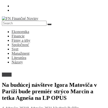
Skip
to
content
FN
Ekonomika
Finančné
Financie
Noviny
Firmy a trhy
Spoločnosť
Denník
Svet
o
Manažment
ekonomike
Literatúra
a
Názory
spoločnosti
Fejtón
Na budúcej návšteve Igora Matoviča v
Paríži bude premiér strýco Marcin a
tetka Agneša na LP OPUS