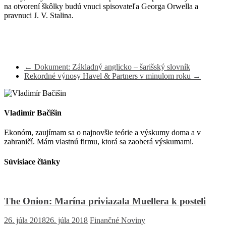
na otvorení škôlky budú vnuci spisovateľa Georga Orwella a
pravnuci J. V. Stalina.
←
Dokument: Základný anglicko – šarišský slovník
Rekordné výnosy Havel & Partners v minulom roku
→
Vladimír Bačišin
Ekonóm, zaujímam sa o najnovšie teórie a výskumy doma a v
zahraničí. Mám vlastnú firmu, ktorá sa zaoberá výskumami.
Súvisiace články
The Onion: Marína priviazala Muellera k posteli
26. júla 2018
26. júla 2018
Finančné Noviny