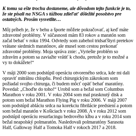
K tomu sa ešte trochu dostaneme, ale dôvodom tejto funkcie je to,
že ste písali na NSGA s túžbou zdieľať dôležité posolstvo pre
ostatných. Prosím vysvetlite…
Môj príbeh je, že v behu a športe môžete pokračovať, aj keď máte
zdravotné problémy. V súčasnosti mám 83 rokov a maratón som
začal behať v roku 1994. Odvtedy som zabehol tridsaťštyri pretekov
vrátane siedmich maratónov, ale musel som cestou prekonať
zdravotné problémy. Moja správa znie: „Vyriešte problém so
zdravím a potom sa zaviažte vrátiť k chodu, pretože je to možné a
vy to dokážete!“
V máji 2000 som podstúpil operáciu otvoreného srdca, kde mi dali
opraviť mitrálnu chlopňu. Pred chirurgickým zákrokom som
požiadal svojho chirurga, či budem môcť opäť behať maratóny.
Povedal: „Choďte do toho!“ Urobil som a bežal som Columbus
Marathon v roku 2001. V roku 2004 som mal prasknutý disk a
potom som bežal Marathon Flying Pig v roku 2006. V máji 2007
som podstúpil abláciu srdca na korekciu fibrilácie predsiení a potom
som bežal maratón v Košiciach v roku 2008. A v roku 2012 som
podstúpil operáciu resurfacingu bedrového kĺbu a v roku 2014 som
bežal neapolský polmaratón. Nasledovali polmaratóny Sarasota
Half, Galloway Half a Tomoka Half v rokoch 2017 a 2018.