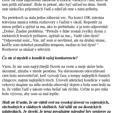
tam prišli zúčastniť. Bolo to pekné, ako byť súčasťou tímu. Stretli
sme niekoľko príjemných ľudí a zdieľali sme s nimi príbehy.
Na pretekoch sa stala jedna zábavná vec. Na konci 10K miestna
televízna stanica robila rozhovory s ľuďmi v okolí. Reportér za
mnou prišiel a spýtal sa ma, ako to prebiehalo, a ja som odpovedal:
„Dobre. Žiadne problémy. “Pretože v štáte zostali zvyšky dymu z
niektorých lesných požiarov, opýtali sa ma:„ Vadil vám dym?
“Odpovedal som:„ Nie, nič som si nevšimol, ale na druhej strane,
keďže som dobehol pomalším tempom, možno to bol dym! “
Rozhovor sa ukázal v televízii.
Čo ste si mysleli o kondícii vašej konkurencie?
Viem, že nie som najrýchlejší človek na svete a moje skóre bolo
skromné, zhruba v strede peotónu. Na slávnostnom odovzdávaní
cien bolo neuveriteľné, keď vyzvali časy a tempy najlepších ôsmich
chlapcov, najmä najlepších troch. Úroveň atletickej kondície v našej
vekovej skupine na mňa urobila obrovský dojem a bola som hrdá na
to, že vidím ľudí v takom veku bežať tak rýchlo. Určite to pre mňa
bolo výzvou, aby som sa mal lepšie.
Mali ste šťastie, že ste videli svet na vysokej úrovni vo vojenských,
obchodných a vládnych službách. Súťažili ste na ikonických
udalostiach. Je skvelé, že teraz považujete národné hry seniorov za