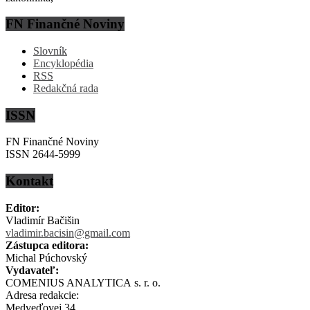
FN Finančné Noviny
Slovník
Encyklopédia
RSS
Redakčná rada
ISSN
FN Finančné Noviny
ISSN 2644-5999
Kontakt
Editor:
Vladimír Bačišin
vladimir.bacisin@gmail.com
Zástupca editora:
Michal Púchovský
Vydavateľ:
COMENIUS ANALYTICA s. r. o.
Adresa redakcie:
Medveďovej 34