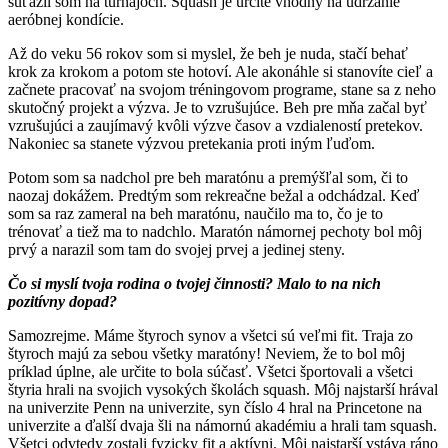
súťažil som na turnajoch. Squash je určite vhodný na udržanie
aeróbnej kondície.
Až do veku 56 rokov som si myslel, že beh je nuda, stačí behať
krok za krokom a potom ste hotoví. Ale akonáhle si stanovíte cieľ a
začnete pracovať na svojom tréningovom programe, stane sa z neho
skutočný projekt a výzva. Je to vzrušujúce. Beh pre mňa začal byť
vzrušujúci a zaujímavý kvôli výzve časov a vzdialeností pretekov.
Nakoniec sa stanete výzvou pretekania proti iným ľuďom.
Potom som sa nadchol pre beh maratónu a premýšľal som, či to
naozaj dokážem. Predtým som rekreačne bežal a odchádzal. Keď
som sa raz zameral na beh maratónu, naučilo ma to, čo je to
trénovať a tiež ma to nadchlo. Maratón námornej pechoty bol môj
prvý a narazil som tam do svojej prvej a jedinej steny.
Čo si myslí tvoja rodina o tvojej činnosti? Malo to na nich
pozitívny dopad?
Samozrejme. Máme štyroch synov a všetci sú veľmi fit. Traja zo
štyroch majú za sebou všetky maratóny! Neviem, že to bol môj
príklad úplne, ale určite to bola súčasť. Všetci športovali a všetci
štyria hrali na svojich vysokých školách squash. Môj najstarší hrával
na univerzite Penn na univerzite, syn číslo 4 hral na Princetone na
univerzite a ďalší dvaja šli na námornú akadémiu a hrali tam squash.
Všetci odvtedy zostali fyzicky fit a aktívni. Môj najstarší vstáva ráno