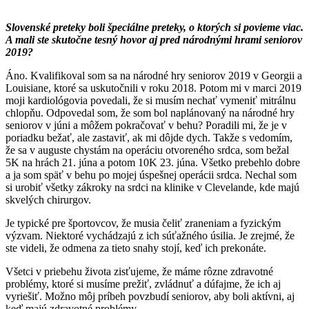
Slovenské preteky boli špeciálne preteky, o ktorých si povieme viac.
A mali ste skutočne tesný hovor aj pred národnými hrami seniorov
2019?
Áno. Kvalifikoval som sa na národné hry seniorov 2019 v Georgii a
Louisiane, ktoré sa uskutočnili v roku 2018. Potom mi v marci 2019
moji kardiológovia povedali, že si musím nechať vymeniť mitrálnu
chlopňu. Odpovedal som, že som bol naplánovaný na národné hry
seniorov v júni a môžem pokračovať v behu? Poradili mi, že je v
poriadku bežať, ale zastaviť, ak mi dôjde dych. Takže s vedomím,
že sa v auguste chystám na operáciu otvoreného srdca, som bežal
5K na hrách 21. júna a potom 10K 23. júna. Všetko prebehlo dobre
a ja som späť v behu po mojej úspešnej operácii srdca. Nechal som
si urobiť všetky zákroky na srdci na klinike v Clevelande, kde majú
skvelých chirurgov.
Je typické pre športovcov, že musia čeliť zraneniam a fyzickým
výzvam. Niektoré vychádzajú z ich súťažného úsilia. Je zrejmé, že
ste videli, že odmena za tieto snahy stojí, keď ich prekonáte.
Všetci v priebehu života zisťujeme, že máme rôzne zdravotné
problémy, ktoré si musíme prežiť, zvládnuť a dúfajme, že ich aj
vyriešiť. Možno môj príbeh povzbudí seniorov, aby boli aktívni, aj
keď majú zdravotné problémy.