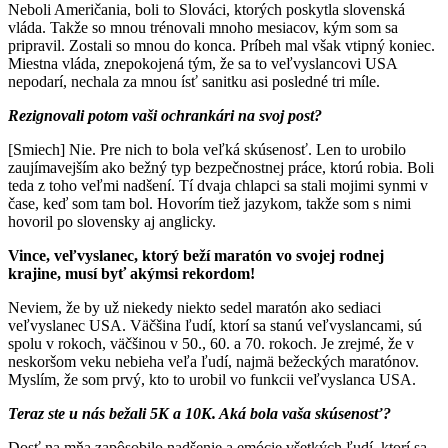
Neboli Američania, boli to Slováci, ktorých poskytla slovenská
vláda. Takže so mnou trénovali mnoho mesiacov, kým som sa
pripravil. Zostali so mnou do konca. Príbeh mal však vtipný koniec.
Miestna vláda, znepokojená tým, že sa to veľvyslancovi USA
nepodarí, nechala za mnou ísť sanitku asi posledné tri míle.
Rezignovali potom vaši ochrankári na svoj post?
[Smiech] Nie. Pre nich to bola veľká skúsenosť. Len to urobilo
zaujímavejším ako bežný typ bezpečnostnej práce, ktorú robia. Boli
teda z toho veľmi nadšení. Tí dvaja chlapci sa stali mojimi synmi v
čase, keď som tam bol. Hovorím tiež jazykom, takže som s nimi
hovoril po slovensky aj anglicky.
Vince, veľvyslanec, ktorý beží maratón vo svojej rodnej
krajine, musí byť akýmsi rekordom!
Neviem, že by už niekedy niekto sedel maratón ako sediaci
veľvyslanec USA. Väčšina ľudí, ktorí sa stanú veľvyslancami, sú
spolu v rokoch, väčšinou v 50., 60. a 70. rokoch. Je zrejmé, že v
neskoršom veku nebieha veľa ľudí, najmä bežeckých maratónov.
Myslím, že som prvý, kto to urobil vo funkcii veľvyslanca USA.
Teraz ste u nás bežali 5K a 10K. Aká bola vaša skúsenosť?
Dosť na mňa zapôsobilo nadšenie a emócie všetkých ľudí, ktorí sa