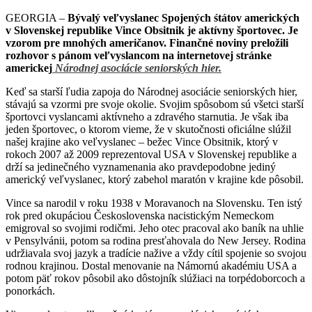
GEORGIA –
Bývalý veľvyslanec Spojených śtátov amerických
v Slovenskej republike Vince Obsitnik je aktívny športovec. Je
vzorom pre mnohých američanov. Finančné noviny preložili
rozhovor s pánom veľvyslancom na internetovej stránke
americkej
Národnej asociácie seniorských hier.
Keď sa starší ľudia zapoja do Národnej asociácie seniorských hier,
stávajú sa vzormi pre svoje okolie. Svojim spôsobom sú všetci starší
športovci vyslancami aktívneho a zdravého starnutia. Je však iba
jeden športovec, o ktorom vieme, že v skutočnosti oficiálne slúžil
našej krajine ako veľvyslanec – bežec Vince Obsitnik, ktorý v
rokoch 2007 až 2009 reprezentoval USA v Slovenskej republike a
drží sa jedinečného vyznamenania ako pravdepodobne jediný
americký veľvyslanec, ktorý zabehol maratón v krajine kde pôsobil.
Vince sa narodil v roku 1938 v Moravanoch na Slovensku. Ten istý
rok pred okupáciou Československa nacistickým Nemeckom
emigroval so svojimi rodičmi. Jeho otec pracoval ako baník na uhlie
v Pensylvánii, potom sa rodina presťahovala do New Jersey. Rodina
udržiavala svoj jazyk a tradície nažive a vždy cítil spojenie so svojou
rodnou krajinou. Dostal menovanie na Námornú akadémiu USA a
potom päť rokov pôsobil ako dôstojník slúžiaci na torpédoborcoch a
ponorkách.