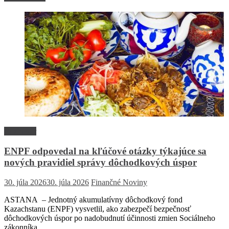
Rozhovor
ENPF odpovedal na kľúčové otázky týkajúce sa
nových pravidiel správy dôchodkových úspor
30. júla 2026
30. júla 2026
Finančné Noviny
ASTANA – Jednotný akumulatívny dôchodkový fond
Kazachstanu (ENPF) vysvetlil, ako zabezpečí bezpečnosť
dôchodkových úspor po nadobudnutí účinnosti zmien Sociálneho
zákonníka,