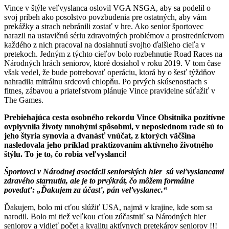
Vince v štýle veľvyslanca oslovil VGA NSGA, aby sa podelil o
svoj príbeh ako posolstvo povzbudenia pre ostatných, aby vám
prekážky a strach nebránili zostať v hre. Ako senior športovec
narazil na ustavičnú sériu zdravotných problémov a prostredníctvom
každého z nich pracoval na dosiahnutí svojho ďalšieho cieľa v
pretekoch. Jedným z týchto cieľov bolo rozbehnutie Road Races na
Národných hrách seniorov, ktoré dosiahol v roku 2019. V tom čase
však vedel, že bude potrebovať operáciu, ktorá by o šesť týždňov
nahradila mitrálnu srdcovú chlopňu. Po prvých skúsenostiach s
fitnes, zábavou a priateľstvom plánuje Vince pravidelne súťažiť v
The Games.
Prebiehajúca cesta osobného rekordu Vince Obsitnika pozitívne
ovplyvnila životy mnohými spôsobmi, v neposlednom rade sú to
jeho štyria synovia a dvanásť vnúčat, z ktorých väčšina
nasledovala jeho príklad praktizovaním aktívneho životného
štýlu. To je to, čo robia veľvyslanci!
Športovci v Národnej asociácii seniorských hier sú veľvyslancami
zdravého starnutia, ale je to prvýkrát, čo môžem formálne
povedať: „Ďakujem za účasť, pán veľvyslanec.“
Ďakujem, bolo mi cťou slúžiť USA, najmä v krajine, kde som sa
narodil. Bolo mi tiež veľkou cťou zúčastniť sa Národných hier
seniorov a vidieť počet a kvalitu aktívnych pretekárov seniorov !!!