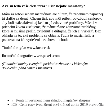
Aké sú teda vaše ciele teraz? Ešte nejaké maratóny?
Mám za sebou sedem maratónov, ale dúfam, že zabehnem najmenej
tri ďalšie za desať. Chcem tiež, aby môj príbeh povzbudil seniorov,
aby boli stále aktívni, aj keď majú zdravotné problémy. Všetci v
priebehu života zisťujeme, že máme rôzne zdravotné problémy,
ktoré si musíme prežiť, zvládnuť a dúfajme, že ich aj vyriešiť. Bez
ohľadu na to, aké problémy sa objavia, ľudia to musia riešiť a
pracovať na ich vyriešení a zachovaní chodu.
Titulná forogfia: www.kosice.sk
Ilustračné fotografie: www.pexels.com
(Finančné noviny zverejnili preklad rozhovoru s láskavým
dovolením pána Vince Obsitnika)
←
Penta Investment mení skladbu majiteľov skupiny
ICE: Cena ropy typu Brent prvýkrát od apríla 2019 prekročila