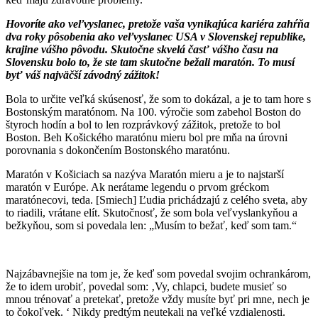
Hovoríte ako veľvyslanec, pretože vaša vynikajúca kariéra zahŕňa
dva roky pôsobenia ako veľvyslanec USA v Slovenskej republike,
krajine vášho pôvodu. Skutočne skvelá časť vášho času na
Slovensku bolo to, že ste tam skutočne bežali maratón. To musí
byť váš najväčší závodný zážitok!
Bola to určite veľká skúsenosť, že som to dokázal, a je to tam hore s
Bostonským maratónom. Na 100. výročie som zabehol Boston do
štyroch hodín a bol to len rozprávkový zážitok, pretože to bol
Boston. Beh Košického maratónu mieru bol pre mňa na úrovni
porovnania s dokončením Bostonského maratónu.
Maratón v Košiciach sa nazýva Maratón mieru a je to najstarší
maratón v Európe. Ak nerátame legendu o prvom gréckom
maratónecovi, teda. [Smiech] Ľudia prichádzajú z celého sveta, aby
to riadili, vrátane elít. Skutočnosť, že som bola veľvyslankyňou a
bežkyňou, som si povedala len: „Musím to bežať, keď som tam.“
Najzábavnejšie na tom je, že keď som povedal svojim ochrankárom,
že to idem urobiť, povedal som: ‚Vy, chlapci, budete musieť so
mnou trénovať a pretekať, pretože vždy musíte byť pri mne, nech je
to čokoľvek. ‘ Nikdy predtým neutekali na veľké vzdialenosti.