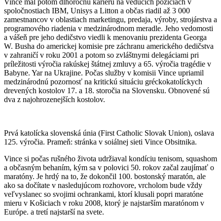
Vince mal potom dlhoročnú kariéru na vedúcich pozíciách v
spoločnostiach IBM, Unisys a Litton a občas riadil až 3 000
zamestnancov v oblastiach marketingu, predaja, výroby, strojárstva a
programového riadenia v medzinárodnom meradle. Jeho vedomosti
a vášeň pre jeho dedičstvo viedli k menovaniu prezidenta Georga
W. Busha do americkej komisie pre záchranu amerického dedičstva
v zahraničí v roku 2001 a potom so zvláštnymi delegáciami pri
príležitosti výročia rakúskej štátnej zmluvy a 65. výročia tragédie v
Babyne. Yar na Ukrajine. Počas služby v komisii Vince upriamil
medzinárodnú pozornosť na kritickú situáciu gréckokatolíckych
drevených kostolov 17. a 18. storočia na Slovensku. Obnovené sú
dva z najohrozenejších kostolov.
Prvá katolícka slovenská únia (First Catholic Slovak Union), oslava
125. výročia. Prameň: stránka v soiálnej sieti Vince Obsitnika.
Vince si počas rušného života udržiaval kondíciu tenisom, squashom
a občasným behaním, kým sa v polovici 50. rokov začal zaujímať o
maratóny. Je hrdý na to, že dokončil 100. bostonský maratón, ale
ako sa dočítate v nasledujúcom rozhovore, vrcholom bude vždy
veľvyslanec so svojimi ochrankami, ktorí klusali popri maratóne
mieru v Košiciach v roku 2008, ktorý je najstarším maratónom v
Európe. a tretí najstarší na svete.