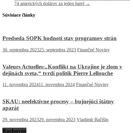
74 amerických dolárov za jeden barel
→
Súvisiace články
Predseda SOPK hodnoti stav programov strán
30. septembra 2023
25. septembra 2023
Finančné Noviny
Valeurs Actuelles:„Konflikt na Ukrajine je zlom v
dejinách sveta,“ tvrdí politik Pierre Lellouche
11. novembra 2024
11. novembra 2024
Finančné Noviny
SKAU: neefektívne procesy – bujnejúci štátny
aparát
29. novembra 2023
29. novembra 2023
Vladimír Bačišin
Rozhovor