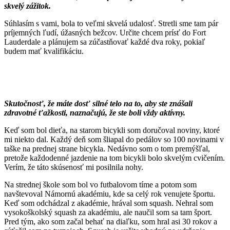
skvelý zážitok.
Súhlasím s vami, bola to veľmi skvelá udalosť. Stretli sme tam pár
príjemných ľudí, úžasných bežcov. Určite chcem prísť do Fort
Lauderdale a plánujem sa zúčastňovať každé dva roky, pokiaľ
budem mať kvalifikáciu.
Skutočnosť, že máte dosť silné telo na to, aby ste znášali
zdravotné ťažkosti, naznačujú, že ste boli vždy aktívny.
Keď som bol dieťa, na starom bicykli som doručoval noviny, ktoré
mi niekto dal. Každý deň som šliapal do pedálov so 100 novinami v
taške na prednej strane bicykla. Nedávno som o tom premýšľal,
pretože každodenné jazdenie na tom bicykli bolo skvelým cvičením.
Verím, že táto skúsenosť mi posilnila nohy.
Na strednej škole som bol vo futbalovom tíme a potom som
navštevoval Námornú akadémiu, kde sa celý rok venujete športu.
Keď som odchádzal z akadémie, hrával som squash. Nehral som
vysokoškolský squash za akadémiu, ale naučil som sa tam šport.
Pred tým, ako som začal behať na diaľku, som hral asi 30 rokov a