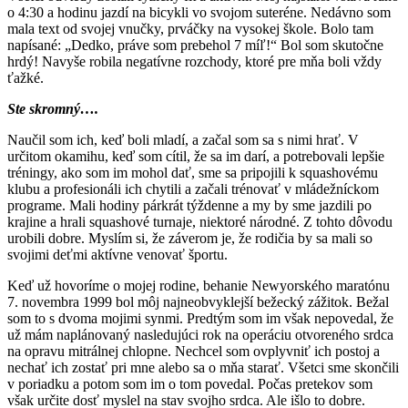
o 4:30 a hodinu jazdí na bicykli vo svojom suteréne. Nedávno som
mala text od svojej vnučky, prváčky na vysokej škole. Bolo tam
napísané: „Dedko, práve som prebehol 7 míľ!“ Bol som skutočne
hrdý! Navyše robila negatívne rozchody, ktoré pre mňa boli vždy
ťažké.
Ste skromný….
Naučil som ich, keď boli mladí, a začal som sa s nimi hrať. V
určitom okamihu, keď som cítil, že sa im darí, a potrebovali lepšie
tréningy, ako som im mohol dať, sme sa pripojili k squashovému
klubu a profesionáli ich chytili a začali trénovať v mládežníckom
programe. Mali hodiny párkrát týždenne a my by sme jazdili po
krajine a hrali squashové turnaje, niektoré národné. Z tohto dôvodu
urobili dobre. Myslím si, že záverom je, že rodičia by sa mali so
svojimi deťmi aktívne venovať športu.
Keď už hovoríme o mojej rodine, behanie Newyorského maratónu
7. novembra 1999 bol môj najneobvyklejší bežecký zážitok. Bežal
som to s dvoma mojimi synmi. Predtým som im však nepovedal, že
už mám naplánovaný nasledujúci rok na operáciu otvoreného srdca
na opravu mitrálnej chlopne. Nechcel som ovplyvniť ich postoj a
nechať ich zostať pri mne alebo sa o mňa starať. Všetci sme skončili
v poriadku a potom som im o tom povedal. Počas pretekov som
však určite dosť myslel na stav svojho srdca. Ale išlo to dobre.