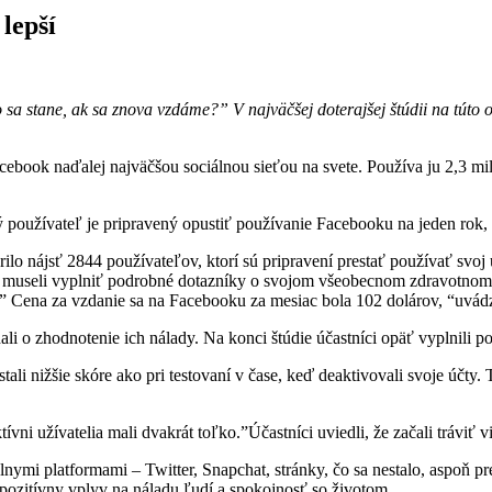
lepší
a stane, ak sa znova vzdáme?” V najväčšej doterajšej štúdii na túto o
cebook naďalej najväčšou sociálnou sieťou na svete. Používa ju 2,3 mi
ný používateľ je pripravený opustiť používanie Facebooku na jeden rok, 
o nájsť 2844 používateľov, ktorí sú pripravení prestať používať svoj úč
, museli vyplniť podrobné dotazníky o svojom všeobecnom zdravotnom 
e.” Cena za vzdanie sa na Facebooku za mesiac bola 102 dolárov, “uvádz
ali o zhodnotenie ich nálady. Na konci štúdie účastníci opäť vyplnili p
ostali nižšie skóre ako pri testovaní v čase, keď deaktivovali svoje účt
i užívatelia mali dvakrát toľko.”Účastníci uviedli, že začali tráviť via
mi platformami – Twitter, Snapchat, stránky, čo sa nestalo, aspoň pr
 pozitívny vplyv na náladu ľudí a spokojnosť so životom.