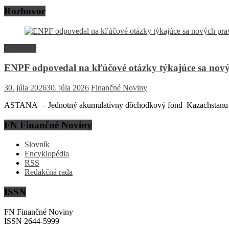
Rozhovor
Rozhovor
ENPF odpovedal na kľúčové otázky týkajúce sa nový
30. júla 2026
30. júla 2026
Finančné Noviny
ASTANA – Jednotný akumulatívny dôchodkový fond Kazachstanu (EN
FN Finančné Noviny
Slovník
Encyklopédia
RSS
Redakčná rada
ISSN
FN Finančné Noviny
ISSN 2644-5999