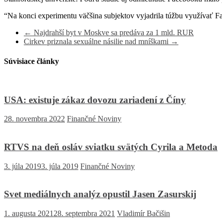
“Na konci experimentu väčšina subjektov vyjadrila túžbu využívať F
←
Najdrahší byt v Moskve sa predáva za 1 mld. RUR
Cirkev priznala sexuálne násilie nad mníškami
→
Súvisiace články
USA: existuje zákaz dovozu zariadení z Číny
28. novembra 2022
Finančné Noviny
RTVS na deň osláv sviatku svätých Cyrila a Metoda
3. júla 2019
3. júla 2019
Finančné Noviny
Svet mediálnych analýz opustil Jasen Zasurskij
1. augusta 2021
28. septembra 2021
Vladimír Bačišin