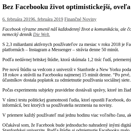
Bez Facebooku život optimistickejší, oveľa 
6. februára 2019
6. februára 2019
Finančné Noviny
Facebook výrazne zmenil náš každodenný život a komunikáciu, ale čo s
nemecký denník
Die Welt.
S 2,3 miliardami aktívnych používateľov za mesiac v roku 2018 je Fa
platformách – Instagram a Messenger – strávia denne 50 minút.
Podľa nedávnej britskej štúdie, ktorá skúmala 1,2 tisíc ľudí, priemer
Pre novú štúdiu sa vedcom z univerzít v Stanforde a New Yorku podaril
18 rokov a strávili na Facebooku najmenej 15 minút denne. “Po prvé
účastníkov dostala poplatok za odmietnutie používania sociálnej siet
Počas experimentu subjekty pravidelne dostávali správy, ktoré im žiad
V rámci testu politickej gramotnosti ľudia, ktorí opustili Facebook, d
informácií, bez ktorých sa používatelia nezmenia na noviny.
V priemere každý používateľ mal jednu hodinu viac voľného času, aktívn
Očakával som, že Facebook bude jednoducho nahradený inými digitálny
Stanfordskej univerzite. Podľa štúdie aj odmietnutie Facebooku malo