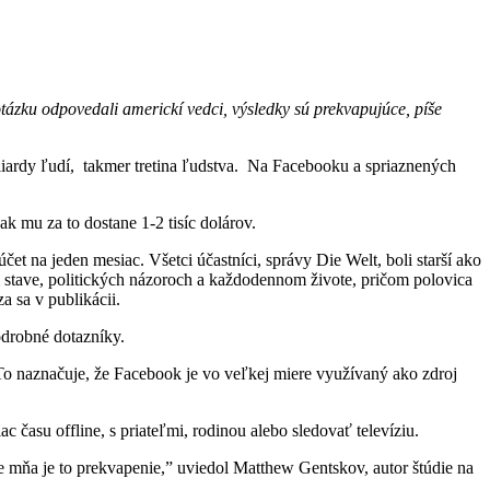
tázku odpovedali americkí vedci, výsledky sú prekvapujúce, píše
liardy ľudí, takmer tretina ľudstva. Na Facebooku a spriaznených
ak mu za to dostane 1-2 tisíc dolárov.
et na jeden mesiac. Všetci účastníci, správy Die Welt, boli starší ako
stave, politických názoroch a každodennom živote, pričom polovica
a sa v publikácii.
odrobné dotazníky.
y. To naznačuje, že Facebook je vo veľkej miere využívaný ako zdroj
c času offline, s priateľmi, rodinou alebo sledovať televíziu.
e mňa je to prekvapenie,” uviedol Matthew Gentskov, autor štúdie na