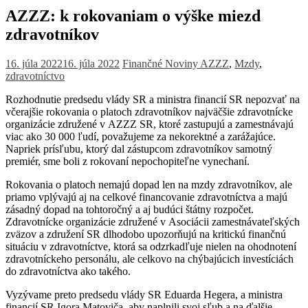
AZZZ: k rokovaniam o výške miezd
zdravotníkov
16. júla 2022
16. júla 2022
Finančné Noviny
AZZZ
,
Mzdy
,
zdravotníctvo
Rozhodnutie predsedu vlády SR a ministra financií SR nepozvať na
včerajšie rokovania o platoch zdravotníkov najväčšie zdravotnícke
organizácie združené v AZZZ SR, ktoré zastupujú a zamestnávajú
viac ako 30 000 ľudí, považujeme za nekorektné a zarážajúce.
Napriek prísľubu, ktorý dal zástupcom zdravotníkov samotný
premiér, sme boli z rokovaní nepochopiteľne vynechaní.
Rokovania o platoch nemajú dopad len na mzdy zdravotníkov, ale
priamo vplývajú aj na celkové financovanie zdravotníctva a majú
zásadný dopad na tohtoročný a aj budúci štátny rozpočet.
Zdravotnícke organizácie združené v Asociácii zamestnávateľských
zväzov a združení SR dlhodobo upozorňujú na kritickú finančnú
situáciu v zdravotníctve, ktorá sa odzrkadľuje nielen na ohodnotení
zdravotníckeho personálu, ale celkovo na chýbajúcich investíciách
do zdravotníctva ako takého.
Vyzývame preto predsedu vlády SR Eduarda Hegera, a ministra
financií SR Igora Matoviča, aby naplnili svoj sľub a na ďalšie