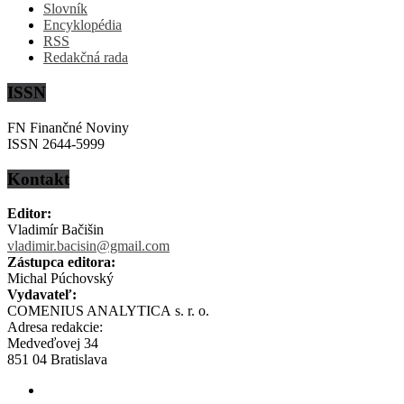
Slovník
Encyklopédia
RSS
Redakčná rada
ISSN
FN Finančné Noviny
ISSN 2644-5999
Kontakt
Editor:
Vladimír Bačišin
vladimir.bacisin@gmail.com
Zástupca editora:
Michal Púchovský
Vydavateľ:
COMENIUS ANALYTICA s. r. o.
Adresa redakcie:
Medveďovej 34
851 04 Bratislava