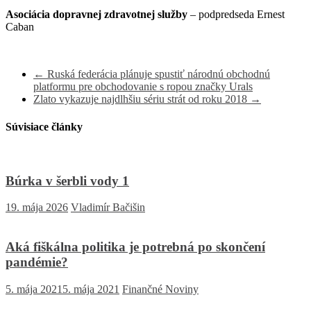
Asociácia dopravnej zdravotnej služby
– podpredseda Ernest
Caban
←
Ruská federácia plánuje spustiť národnú obchodnú
platformu pre obchodovanie s ropou značky Urals
Zlato vykazuje najdlhšiu sériu strát od roku 2018
→
Súvisiace články
Búrka v šerbli vody 1
19. mája 2026
Vladimír Bačišin
Aká fiškálna politika je potrebná po skončení
pandémie?
5. mája 2021
5. mája 2021
Finančné Noviny