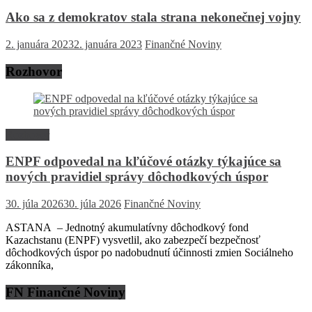
Ako sa z demokratov stala strana nekonečnej vojny
2. januára 2023
2. januára 2023
Finančné Noviny
Rozhovor
Rozhovor
ENPF odpovedal na kľúčové otázky týkajúce sa
nových pravidiel správy dôchodkových úspor
30. júla 2026
30. júla 2026
Finančné Noviny
ASTANA – Jednotný akumulatívny dôchodkový fond
Kazachstanu (ENPF) vysvetlil, ako zabezpečí bezpečnosť
dôchodkových úspor po nadobudnutí účinnosti zmien Sociálneho
zákonníka,
FN Finančné Noviny