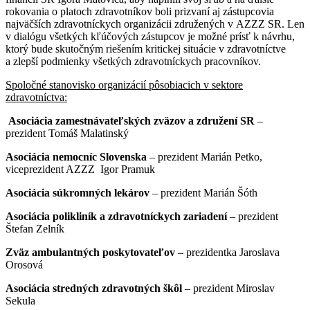
rokovania o platoch zdravotníkov boli prizvaní aj zástupcovia
najväčších zdravotníckych organizácii združených v AZZZ SR. Len
v dialógu všetkých kľúčových zástupcov je možné prísť k návrhu,
ktorý bude skutočným riešením kritickej situácie v zdravotníctve
a zlepší podmienky všetkých zdravotníckych pracovníkov.
Spoločné stanovisko organizácií pôsobiacich v sektore
zdravotníctva:
Asociácia zamestnávateľských zväzov a združení SR
–
prezident Tomáš Malatinský
Asociácia nemocníc Slovenska
– prezident Marián Petko,
viceprezident AZZZ Igor Pramuk
Asociácia súkromných lekárov
– prezident Marián Šóth
Asociácia polikliník a zdravotníckych zariadení
– prezident
Štefan Zelník
Zväz ambulantných poskytovateľov
– prezidentka Jaroslava
Orosová
Asociácia stredných zdravotných škôl
– prezident Miroslav
Sekula