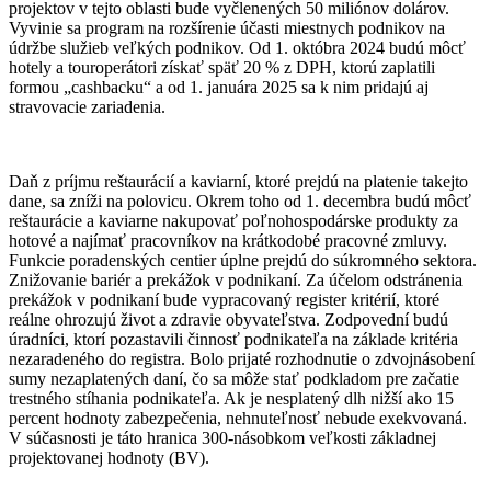
projektov v tejto oblasti bude vyčlenených 50 miliónov dolárov.
Vyvinie sa program na rozšírenie účasti miestnych podnikov na
údržbe služieb veľkých podnikov.
Od 1. októbra 2024 budú môcť
hotely a touroperátori získať späť 20 % z DPH, ktorú zaplatili
formou „cashbacku“ a od 1. januára 2025 sa k nim pridajú aj
stravovacie zariadenia.
Daň z príjmu reštaurácií a kaviarní, ktoré prejdú na platenie takejto
dane, sa zníži na polovicu.
Okrem toho od 1. decembra budú môcť
reštaurácie a kaviarne nakupovať poľnohospodárske produkty za
hotové a najímať pracovníkov na krátkodobé pracovné zmluvy.
Funkcie poradenských centier úplne prejdú do súkromného sektora.
Znižovanie bariér a prekážok v podnikaní.
Za účelom odstránenia
prekážok v podnikaní bude vypracovaný register kritérií, ktoré
reálne ohrozujú život a zdravie obyvateľstva.
Zodpovední budú
úradníci, ktorí pozastavili činnosť podnikateľa na základe kritéria
nezaradeného do registra.
Bolo prijaté rozhodnutie o zdvojnásobení
sumy nezaplatených daní, čo sa môže stať podkladom pre začatie
trestného stíhania podnikateľa.
Ak je nesplatený dlh nižší ako 15
percent hodnoty zabezpečenia, nehnuteľnosť nebude exekvovaná.
V súčasnosti je táto hranica 300-násobkom veľkosti základnej
projektovanej hodnoty (BV).