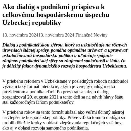
Ako dialóg s podnikmi prispieva k
celkovému hospodárskemu úspechu
Uzbeckej republiky
13. novembra 2024
13. novembra 2024
Finančné Noviny
Dialóg s podnikateľskou sférou, ktorý sa uskutočňuje na rôznych
úrovniach štátnej správy, pomáha optimálne určovať a upravovať
uskutočňovanú hospodársku politiku a uľahčuje spájanie
záujmov podnikateľskej sféry so záujmami spoločnosti a štátu, čo
je dôležitý faktor dynamického rozvoja hospodárstva Uzbekistanu.
V priebehu reforiem v Uzbekistane v posledných rokoch nadobudol
význam taký formát interakcie, akým je verejný dialóg medzi
prezidentom a podnikateľmi. Po prvýkrát sa takýto dialóg
zorganizoval 20. augusta 2021 a tento deň sa na návrh hlavy štátu
stal každoročným Dňom podnikateľov.
V priebehu rokov sa tento formát ukázal ako veľmi účinný nástroj
na zlepšenie hospodárskej politiky. Práve vďaka tomuto dialógu sa
urobili dôležité kroky v oblasti zlepšovania regulačných vzťahov,
ako aj v oblasti rozvoja samotného podnikania.