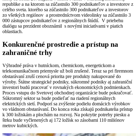
republike a na ktorom sa zúčastnilo 300 podnikateľov a investorov z
celého sveta. ktorého sa zúčastnilo 300 podnikateľov a investorov
zo všetkých regiónov a prostredníctvom videolinky sa zúčastnilo 3
000 zástupcov podnikateľov z regionálnych štúdií. V priebehu
dialógu sa prezident oboznámil s novými iniciatívami v piatich
oblastiach.
Konkurenčné prostredie a prístup na
zahraničné trhy
Výhradné práva v hutníckom, chemickom, energetickom a
telekomunikačnom priemysle už boli zrušené.
Teraz sa pri firemnom
obstarávaní zruší cenová priorita pre produkty nakupované do
výroby.
Štátne strategické podniky, súkromné ​​podniky aj zahraniční
investori budú pracovať v rovnakých ekonomických podmienkach.
Proces vstupu do Svetovej obchodnej organizácie bude pokračovať.
Súkromný sektor sa bude podieľať na riadení regionálnych
elektrických sietí.
Podporí sa zvýšenie podielu domácich výrobkov
vo vládnom obstarávaní.
Do konca roka získajú podnikatelia prístup
k 300 ložiskám a plochám na rozvoj.
Na pokrytie potreby piesku a
štrku bude vyčlenených aj 172 ložísk so zásobami 110 miliónov
metrov kubických.