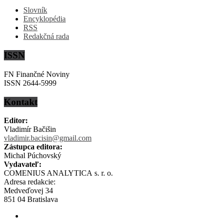
Slovník
Encyklopédia
RSS
Redakčná rada
ISSN
FN Finančné Noviny
ISSN 2644-5999
Kontakt
Editor:
Vladimír Bačišin
vladimir.bacisin@gmail.com
Zástupca editora:
Michal Púchovský
Vydavateľ:
COMENIUS ANALYTICA s. r. o.
Adresa redakcie:
Medveďovej 34
851 04 Bratislava