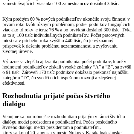
zamestnávajúcich viac ako 100 zamestnancov dosiahol 3 tisíc.
Kým predtým 60 % nových podnikateľov ukončilo svoju činnosť v
prvom roku kvôli rôznym problémom, podiel podnikov fungujúcich
viac ako tri roky je teraz 76 % a po prvýkrát dosiahol 300 tisíc. Týka
sa to aj 100 tisíc individuálnych podnikateľov. Počet pracovných
miest sa v priebehu roka zvýšil o 440 tisíc, čo je významný
príspevok k riešeniu problému nezamestnanosti a zvyšovaniu
životnej úrovne.
Výrazne sa zlepšila aj kvalita podnikania: počet podnikov, ktoré v
hodnotení podnikateľov získali vysoké známky “A” a “B”, sa zvýšil
o 91 tisíc. Zároveň 170 tisíc podnikov dokázalo prekonať najnižšiu
kategóriu “D”, čo svedčí o ich úspešnom rozvoji a zlepšenej
efektívnosti.
Rozhodnutia prijaté počas štvrtého
dialógu
Venujme sa podrobnejšie rozhodnutiam prijatým v rámci štvrtého
dialógu medzi predsedom a podnikateľmi. Počas posledného
štvrtého dialógu medzi prezidentom a podnikateľmi,
ktorý sa konal 20. augusta v meste Nukus v Karakalpakstanskej