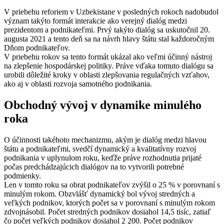
V priebehu reforiem v Uzbekistane v posledných rokoch nadobudol
význam takýto formát interakcie ako verejný dialóg medzi
prezidentom a podnikateľmi. Prvý takýto dialóg sa uskutočnil 20.
augusta 2021 a tento deň sa na návrh hlavy štátu stal každoročným
Dňom podnikateľov.
V priebehu rokov sa tento formát ukázal ako veľmi účinný nástroj
na zlepšenie hospodárskej politiky. Práve vďaka tomuto dialógu sa
urobili dôležité kroky v oblasti zlepšovania regulačných vzťahov,
ako aj v oblasti rozvoja samotného podnikania.
Obchodný vývoj v dynamike minulého
roka
O účinnosti takéhoto mechanizmu, akým je dialóg medzi hlavou
štátu a podnikateľmi, svedčí dynamický a kvalitatívny rozvoj
podnikania v uplynulom roku, keďže práve rozhodnutia prijaté
počas predchádzajúcich dialógov na to vytvorili potrebné
podmienky.
Len v tomto roku sa obrat podnikateľov zvýšil o 25 % v porovnaní s
minulým rokom. Obzvlášť dynamický bol vývoj stredných a
veľkých podnikov, ktorých počet sa v porovnaní s minulým rokom
zdvojnásobil. Počet stredných podnikov dosiahol 14,5 tisíc, zatiaľ
čo počet veľkých podnikov dosiahol 2 200. Počet podnikov