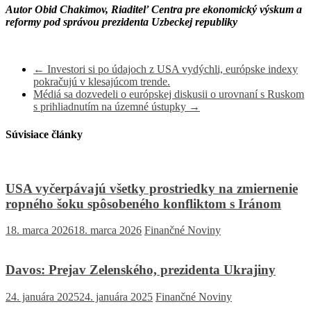
Autor Obid Chakimov,
Riaditeľ Centra pre ekonomický výskum a
reformy pod správou prezidenta Uzbeckej republiky
←
Investori si po údajoch z USA vydýchli, európske indexy
pokračujú v klesajúcom trende.
Médiá sa dozvedeli o európskej diskusii o urovnaní s Ruskom
s prihliadnutím na územné ústupky
→
Súvisiace články
USA vyčerpávajú všetky prostriedky na zmiernenie
ropného šoku spôsobeného konfliktom s Iránom
18. marca 2026
18. marca 2026
Finančné Noviny
Davos: Prejav Zelenského, prezidenta Ukrajiny
24. januára 2025
24. januára 2025
Finančné Noviny