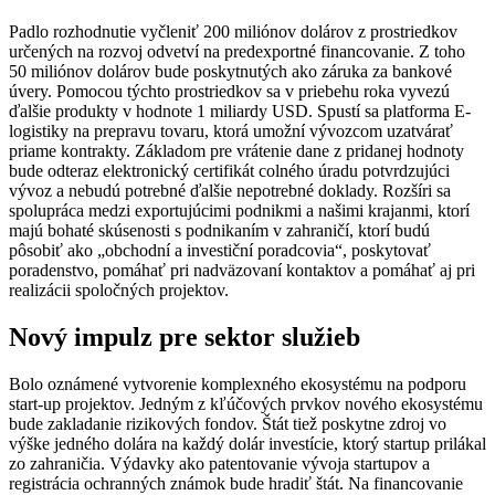
Padlo rozhodnutie vyčleniť 200 miliónov dolárov z prostriedkov
určených na rozvoj odvetví na predexportné financovanie.
Z toho
50 miliónov dolárov bude poskytnutých ako záruka za bankové
úvery.
Pomocou týchto prostriedkov sa v priebehu roka vyvezú
ďalšie produkty v hodnote 1 miliardy USD.
Spustí sa platforma E-
logistiky na prepravu tovaru, ktorá umožní vývozcom uzatvárať
priame kontrakty.
Základom pre vrátenie dane z pridanej hodnoty
bude odteraz elektronický certifikát colného úradu potvrdzujúci
vývoz a nebudú potrebné ďalšie nepotrebné doklady.
Rozšíri sa
spolupráca medzi exportujúcimi podnikmi a našimi krajanmi, ktorí
majú bohaté skúsenosti s podnikaním v zahraničí, ktorí budú
pôsobiť ako „obchodní a investiční poradcovia“, poskytovať
poradenstvo, pomáhať pri nadväzovaní kontaktov a pomáhať aj pri
realizácii spoločných projektov.
Nový impulz pre sektor služieb
Bolo oznámené vytvorenie komplexného ekosystému na podporu
start-up projektov.
Jedným z kľúčových prvkov nového ekosystému
bude zakladanie rizikových fondov.
Štát tiež poskytne zdroj vo
výške jedného dolára na každý dolár investície, ktorý startup prilákal
zo zahraničia.
Výdavky ako patentovanie vývoja startupov a
registrácia ochranných známok bude hradiť štát.
Na financovanie