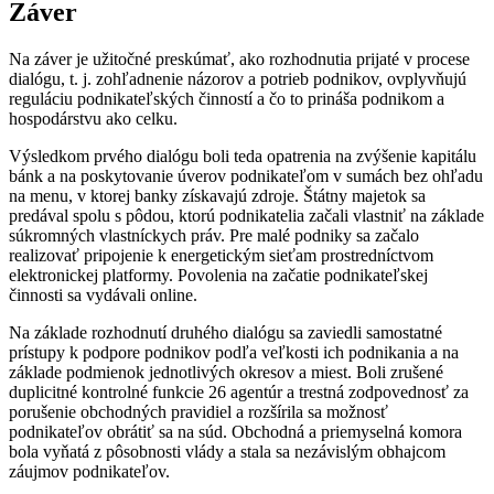
Záver
Na záver je užitočné preskúmať, ako rozhodnutia prijaté v procese
dialógu, t. j. zohľadnenie názorov a potrieb podnikov, ovplyvňujú
reguláciu podnikateľských činností a čo to prináša podnikom a
hospodárstvu ako celku.
Výsledkom prvého dialógu boli teda opatrenia na zvýšenie kapitálu
bánk a na poskytovanie úverov podnikateľom v sumách bez ohľadu
na menu, v ktorej banky získavajú zdroje. Štátny majetok sa
predával spolu s pôdou, ktorú podnikatelia začali vlastniť na základe
súkromných vlastníckych práv. Pre malé podniky sa začalo
realizovať pripojenie k energetickým sieťam prostredníctvom
elektronickej platformy. Povolenia na začatie podnikateľskej
činnosti sa vydávali online.
Na základe rozhodnutí druhého dialógu sa zaviedli samostatné
prístupy k podpore podnikov podľa veľkosti ich podnikania a na
základe podmienok jednotlivých okresov a miest. Boli zrušené
duplicitné kontrolné funkcie 26 agentúr a trestná zodpovednosť za
porušenie obchodných pravidiel a rozšírila sa možnosť
podnikateľov obrátiť sa na súd. Obchodná a priemyselná komora
bola vyňatá z pôsobnosti vlády a stala sa nezávislým obhajcom
záujmov podnikateľov.