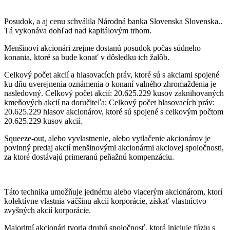
Posudok, a aj cenu schválila Národná banka Slovenska Slovenska..
Tá vykonáva dohľad nad kapitálovým trhom.
Menšinoví akcionári zrejme dostanú posudok počas súdneho
konania, ktoré sa bude konať v dôsledku ich žalôb.
Celkový počet akcií a hlasovacích práv, ktoré sú s akciami spojené
ku dňu uverejnenia oznámenia o konaní valného zhromaždenia je
nasledovný. Celkový počet akcií: 20.625.229 kusov zaknihovaných
kmeňových akcií na doručiteľa; Celkový počet hlasovacích práv:
20.625.229 hlasov akcionárov, ktoré sú spojené s celkovým počtom
20.625.229 kusov akcií.
Squeeze-out, alebo vyvlastnenie, alebo vytlačenie akcionárov je
povinný predaj akcií menšinovými akcionármi akciovej spoločnosti,
za ktoré dostávajú primeranú peňažnú kompenzáciu.
Táto technika umožňuje jednému alebo viacerým akcionárom, ktorí
kolektívne vlastnia väčšinu akcií korporácie, získať vlastníctvo
zvyšných akcií korporácie.
Majoritní akcionári tvoria druhú spoločnosť, ktorá iniciuje fúziu s