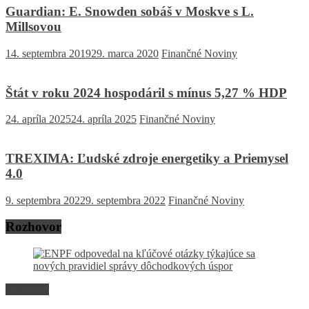
Guardian: E. Snowden sobáš v Moskve s L.
Millsovou
14. septembra 2019
29. marca 2020
Finančné Noviny
Štát v roku 2024 hospodáril s mínus 5,27 % HDP
24. apríla 2025
24. apríla 2025
Finančné Noviny
TREXIMA: Ľudské zdroje energetiky a Priemysel
4.0
9. septembra 2022
9. septembra 2022
Finančné Noviny
Rozhovor
Rozhovor