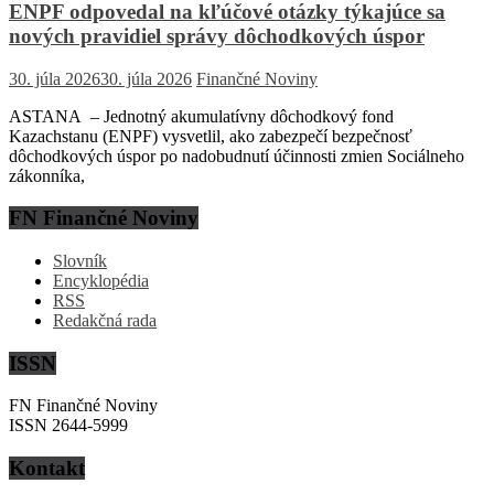
ENPF odpovedal na kľúčové otázky týkajúce sa
nových pravidiel správy dôchodkových úspor
30. júla 2026
30. júla 2026
Finančné Noviny
ASTANA – Jednotný akumulatívny dôchodkový fond
Kazachstanu (ENPF) vysvetlil, ako zabezpečí bezpečnosť
dôchodkových úspor po nadobudnutí účinnosti zmien Sociálneho
zákonníka,
FN Finančné Noviny
Slovník
Encyklopédia
RSS
Redakčná rada
ISSN
FN Finančné Noviny
ISSN 2644-5999
Kontakt