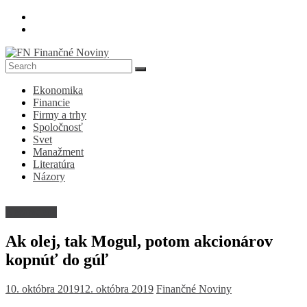
Skip
to
content
FN
Ekonomika
Finančné
Financie
Noviny
Firmy a trhy
Spoločnosť
Denník
Svet
o
Manažment
ekonomike
Literatúra
a
Názory
spoločnosti
Nezaradené
Ak olej, tak Mogul, potom akcionárov
kopnúť do gúľ
10. októbra 2019
12. októbra 2019
Finančné Noviny