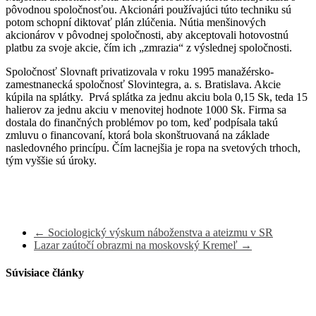
pôvodnou spoločnosťou. Akcionári používajúci túto techniku sú
potom schopní diktovať plán zlúčenia. Nútia menšinových
akcionárov v pôvodnej spoločnosti, aby akceptovali hotovostnú
platbu za svoje akcie, čím ich „zmrazia“ z výslednej spoločnosti.
Spoločnosť Slovnaft privatizovala v roku 1995 manažérsko-
zamestnanecká spoločnosť Slovintegra, a. s. Bratislava. Akcie
kúpila na splátky. Prvá splátka za jednu akciu bola 0,15 Sk, teda 15
halierov za jednu akciu v menovitej hodnote 1000 Sk. Firma sa
dostala do finančných problémov po tom, keď podpísala takú
zmluvu o financovaní, ktorá bola skonštruovaná na základe
nasledovného princípu. Čím lacnejšia je ropa na svetových trhoch,
tým vyššie sú úroky.
←
Sociologický výskum náboženstva a ateizmu v SR
Lazar zaútočí obrazmi na moskovský Kremeľ
→
Súvisiace články