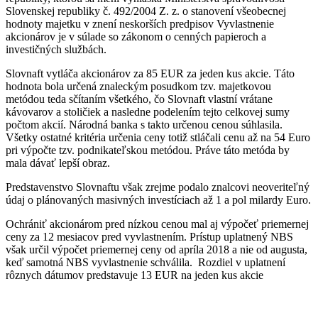
Slovenskej republiky č. 492/2004 Z. z. o stanovení všeobecnej
hodnoty majetku v znení neskorších predpisov Vyvlastnenie
akcionárov je v súlade so zákonom o cenných papieroch a
investičných službách.
Slovnaft vytláča akcionárov za 85 EUR za jeden kus akcie. Táto
hodnota bola určená znaleckým posudkom tzv. majetkovou
metódou teda sčítaním všetkého, čo Slovnaft vlastní vrátane
kávovarov a stoličiek a nasledne podelením tejto celkovej sumy
počtom akcií. Národná banka s takto určenou cenou súhlasila.
Všetky ostatné kritéria určenia ceny totiž stláčali cenu až na 54 Euro
pri výpočte tzv. podnikateľskou metódou. Práve táto metóda by
mala dávať lepší obraz.
Predstavenstvo Slovnaftu však zrejme podalo znalcovi neoveriteľný
údaj o plánovaných masivných investíciach až 1 a pol milardy Euro.
Ochrániť akcionárom pred nízkou cenou mal aj výpočeť priemernej
ceny za 12 mesiacov pred vyvlastnením. Prístup uplatnený NBS
však určil výpočet priemernej ceny od apríla 2018 a nie od augusta,
keď samotná NBS vyvlastnenie schválila. Rozdiel v uplatnení
rôznych dátumov predstavuje 13 EUR na jeden kus akcie