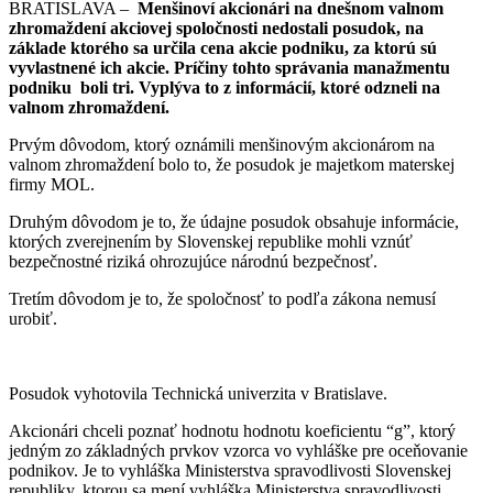
BRATISLAVA –
Menšinoví akcionári na dnešnom valnom
zhromaždení akciovej spoločnosti nedostali posudok, na
základe ktorého sa určila cena akcie podniku, za ktorú sú
vyvlastnené ich akcie. Príčiny tohto správania manažmentu
podniku boli tri. Vyplýva to z informácií, ktoré odzneli na
valnom zhromaždení.
Prvým dôvodom, ktorý oznámili menšinovým akcionárom na
valnom zhromaždení bolo to, že posudok je majetkom materskej
firmy MOL.
Druhým dôvodom je to, že údajne posudok obsahuje informácie,
ktorých zverejnením by Slovenskej republike mohli vznúť
bezpečnostné riziká ohrozujúce národnú bezpečnosť.
Tretím dôvodom je to, že spoločnosť to podľa zákona nemusí
urobiť.
Posudok vyhotovila Technická univerzita v Bratislave.
Akcionári chceli poznať hodnotu hodnotu koeficientu “g”, ktorý
jedným zo základných prvkov vzorca vo vyhláške pre oceňovanie
podnikov. Je to vyhláška Ministerstva spravodlivosti Slovenskej
republiky, ktorou sa mení vyhláška Ministerstva spravodlivosti