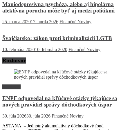
Maniodepresívna psychóza, alebo aj bipolárna
afektívna porucha môže byť aj medzi politikmi
25. marca 2020
17. apríla 2026
Finančné Noviny
Švajčiarsko: zákon proti kriminalizácii LGTB
10. februára 2020
10. februára 2020
Finančné Noviny
Rozhovor
Rozhovor
ENPF odpovedal na kľúčové otázky týkajúce sa
nových pravidiel správy dôchodkových úspor
30. júla 2026
30. júla 2026
Finančné Noviny
ASTANA – Jednotný akumulatívny dôchodkový fond