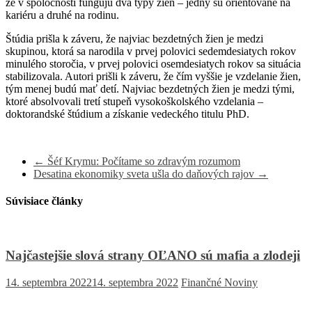
že v spoločnosti fungujú dva typy žien – jedny sú orientované na
kariéru a druhé na rodinu.
Štúdia prišla k záveru, že najviac bezdetných žien je medzi
skupinou, ktorá sa narodila v prvej polovici sedemdesiatych rokov
minulého storočia, v prvej polovici osemdesiatych rokov sa situácia
stabilizovala. Autori prišli k záveru, že čím vyššie je vzdelanie žien,
tým menej budú mať detí. Najviac bezdetných žien je medzi tými,
ktoré absolvovali tretí stupeň vysokoškolského vzdelania –
doktorandské štúdium a získanie vedeckého titulu PhD.
←
Šéf Krymu: Počítame so zdravým rozumom
Desatina ekonomiky sveta ušla do daňových rajov
→
Súvisiace články
Najčastejšie slová strany OĽANO sú mafia a zlodeji
14. septembra 2022
14. septembra 2022
Finančné Noviny