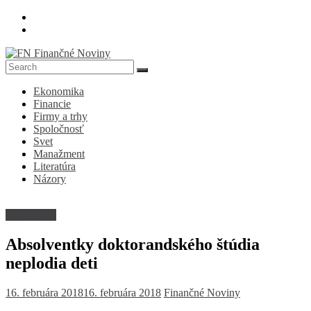
Skip
to
content
FN
Ekonomika
Finančné
Financie
Noviny
Firmy a trhy
Spoločnosť
Denník
Svet
o
Manažment
ekonomike
Literatúra
a
Názory
spoločnosti
Spoločnosť
Absolventky doktorandského štúdia
neplodia deti
16. februára 2018
16. februára 2018
Finančné Noviny