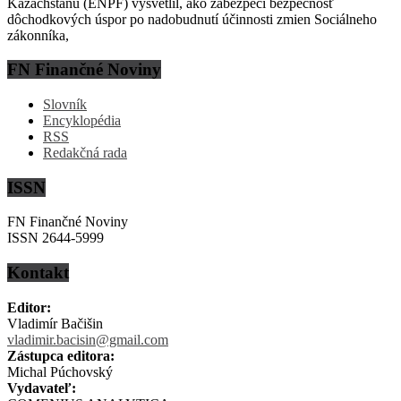
Kazachstanu (ENPF) vysvetlil, ako zabezpečí bezpečnosť
dôchodkových úspor po nadobudnutí účinnosti zmien Sociálneho
zákonníka,
FN Finančné Noviny
Slovník
Encyklopédia
RSS
Redakčná rada
ISSN
FN Finančné Noviny
ISSN 2644-5999
Kontakt
Editor:
Vladimír Bačišin
vladimir.bacisin@gmail.com
Zástupca editora:
Michal Púchovský
Vydavateľ: