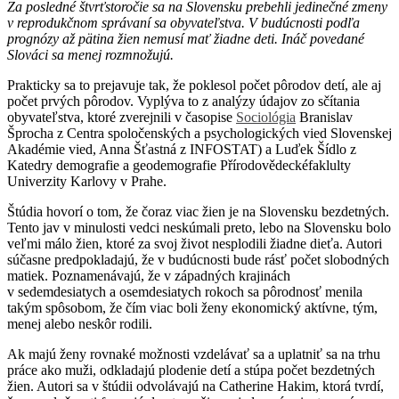
Za posledné štvrťstoročie sa na Slovensku prebehli jedinečné zmeny
v reprodukčnom správaní sa obyvateľstva. V budúcnosti podľa
prognózy až pätina žien nemusí mať žiadne deti. Ináč povedané
Slováci sa menej rozmnožujú.
Prakticky sa to prejavuje tak, že poklesol počet pôrodov detí, ale aj
počet prvých pôrodov. Vyplýva to z analýzy údajov zo sčítania
obyvateľstva, ktoré zverejnili v časopise
Sociológia
Branislav
Šprocha z Centra spoločenských a psychologických vied Slovenskej
Akadémie vied, Anna Šťastná z INFOSTAT) a Luďek Šídlo z
Katedry demografie a geodemografie Přírodovědeckéfaklulty
Univerzity Karlovy v Prahe.
Štúdia hovorí o tom, že čoraz viac žien je na Slovensku bezdetných.
Tento jav v minulosti vedci neskúmali preto, lebo na Slovensku bolo
veľmi málo žien, ktoré za svoj život nesplodili žiadne dieťa. Autori
súčasne predpokladajú, že v budúcnosti bude rásť počet slobodných
matiek. Poznamenávajú, že v západných krajinách
v sedemdesiatych a osemdesiatych rokoch sa pôrodnosť menila
takým spôsobom, že čím viac boli ženy ekonomický aktívne, tým,
menej alebo neskôr rodili.
Ak majú ženy rovnaké možnosti vzdelávať sa a uplatniť sa na trhu
práce ako muži, odkladajú plodenie detí a stúpa počet bezdetných
žien. Autori sa v štúdii odvolávajú na Catherine Hakim, ktorá tvrdí,