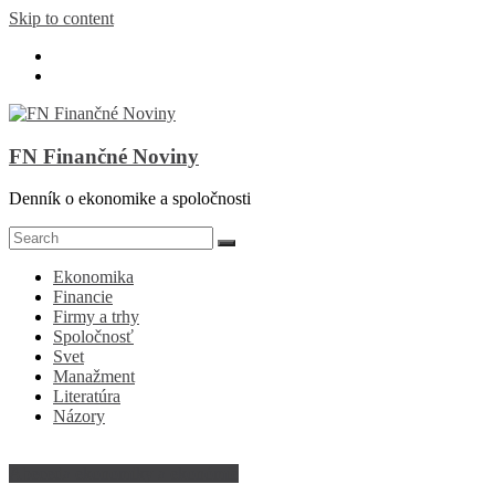
Skip to content
FN Finančné Noviny
Denník o ekonomike a spoločnosti
Ekonomika
Financie
Firmy a trhy
Spoločnosť
Svet
Manažment
Literatúra
Názory
Abeceda ekonomiky a ekonómie