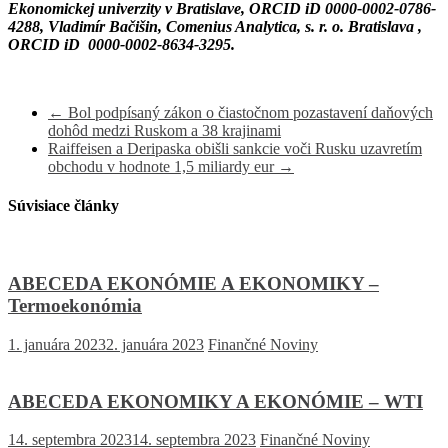
Ekonomickej univerzity v Bratislave, ORCID iD 0000-0002-0786-
4288, Vladimír Bačišin, Comenius Analytica, s. r. o. Bratislava ,
ORCID iD 0000-0002-8634-3295.
←
Bol podpísaný zákon o čiastočnom pozastavení daňových
dohôd medzi Ruskom a 38 krajinami
Raiffeisen a Deripaska obišli sankcie voči Rusku uzavretím
obchodu v hodnote 1,5 miliardy eur
→
Súvisiace články
ABECEDA EKONÓMIE A EKONOMIKY –
Termoekonómia
1. januára 2023
2. januára 2023
Finančné Noviny
ABECEDA EKONOMIKY A EKONÓMIE – WTI
14. septembra 2023
14. septembra 2023
Finančné Noviny