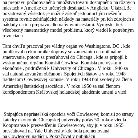
na prepravu požadovaného množstva tovaru dostupného na rôznych
miestach v Amerike do určených destinácií v Anglicku. Ukázal, že
požadovaný výsledok je možné získať jednoduchým riešením
systému rovníc zahŕňajúcich náklady na materiály pri ich zdrojoch a
náklady na ich prepravu alternatívnymi cestami. Vymyslel tiež
všeobecný matematický model problému, ktorý viedol k potrebným
rovniciach.
Tam chvíľu pracoval pre vládny orgán vo Washingtone, DC , kde
publikoval o ekonomike dopravy so zameraním na optimálne
smerovanie, potom sa presťahoval do Chicaga , kde sa pripojil k
výskumnému orgánu Komisii Cowlesa. Komisia pre výskum
ekonómie , pridružená k University of Chicago . V roku 1946 sa
stal naturalizovaným občanom Spojených štátov a v roku 1948
riaditeľom Cowlesovej komisie. V roku 1948 bol zvolený za člena
Americkej štatistickej asociácie .
V roku 1950 sa stal členom
korešpondentom Kráľovskej holandskej akadémie umení a vied.
Stúpajúca nepriateľská opozícia voči Cowlesovej komisii zo strany
katedry ekonómie Chicagskej univerzity počas 50. rokov viedla
Koopmansa k presvedčeniu Cowlesovcov, aby ju v roku 1955
presťahovali na Yale University kde bola premenovaná
na Cowlesovu nadáciu. Pokračoval v publikácii