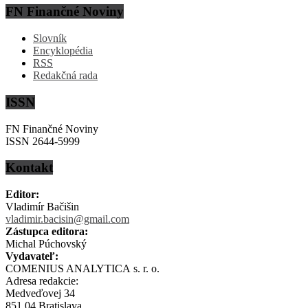
FN Finančné Noviny
Slovník
Encyklopédia
RSS
Redakčná rada
ISSN
FN Finančné Noviny
ISSN 2644-5999
Kontakt
Editor:
Vladimír Bačišin
vladimir.bacisin@gmail.com
Zástupca editora:
Michal Púchovský
Vydavateľ:
COMENIUS ANALYTICA s. r. o.
Adresa redakcie:
Medveďovej 34
851 04 Bratislava