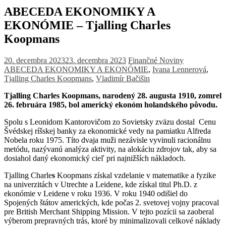
ABECEDA EKONOMIKY A
EKONÓMIE – Tjalling Charles
Koopmans
20. decembra 2023
23. decembra 2023
Finančné Noviny
ABECEDA EKONOMIKY A EKONÓMIE
,
Ivana Lennerová
,
Tjalling Charles Koopmans
,
Vladimír Bačišin
Tjalling Charles Koopmans, narodený 28. augusta 1910, zomrel
26. februára 1985, bol americký ekonóm holandského pôvodu.
Spolu s Leonidom Kantorovičom zo Sovietsky zväzu dostal Cenu
Švédskej ríšskej banky za ekonomické vedy na pamiatku Alfreda
Nobela roku 1975. Títo dvaja muži nezávisle vyvinuli racionálnu
metódu, nazývanú analýza aktivity, na alokáciu zdrojov tak, aby sa
dosiahol daný ekonomický cieľ pri najnižších nákladoch.
Tjalling Charle
s
Koopmans získal vzdelanie v matematike a fyzike
na univerzitách v Utrechte a Leidene, kde získal titul Ph.D. z
ekonómie v Leidene v roku 1936. V roku 1940 odišiel do
Spojených štátov amerických, kde počas 2. svetovej vojny pracoval
pre British Merchant Shipping Mission. V tejto pozícii sa zaoberal
výberom prepravných trás, ktoré by minimalizovali celkové náklady