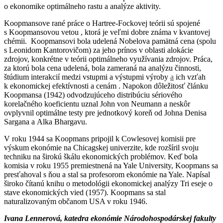
o ekonomike optimálneho rastu a analýze aktivity.
Koopmansove rané práce o Hartree-Fockovej teórii sú spojené
s Koopmansovou vetou , ktorá je veľmi dobre známa v kvantovej
chémii. Koopmansovi bola udelená Nobelova pamätná cena (spolu
s Leonidom Kantorovičom) za jeho prínos v oblasti alokácie
zdrojov, konkrétne v teórii optimálneho využívania zdrojov. Práca,
za ktorú bola cena udelená, bola zameraná na analýzu činnosti,
štúdium interakcií medzi vstupmi a výstupmi výroby
a
ich vzťah
k ekonomickej efektívnosti a cenám . Napokon dôležitosť článku
Koopmansa (1942) odvodzujúceho distribúciu sériového
korelačného koeficientu uznal John von Neumann a neskôr
ovplyvnil optimálne testy pre jednotkový koreň od Johna Denisa
Sargana a Alka Bhargavu.
V roku 1944 sa Koopmans pripojil k Cowlesovej komisii pre
výskum ekonómie na Chicagskej univerzite, kde rozšíril svoju
techniku na širokú škálu ekonomických problémov. Keď bola
komisia v roku 1955 premiestnená na Yale University, Koopmans sa
presťahoval s ňou a stal sa profesorom ekonómie na Yale. Napísal
široko čítanú knihu o metodológii ekonomickej analýzy Tri eseje o
stave ekonomických vied (1957). Koopmans sa stal
naturalizovaným občanom USA v roku 1946.
Ivana Lennerová, katedra ekonómie Národohospodárskej fakulty