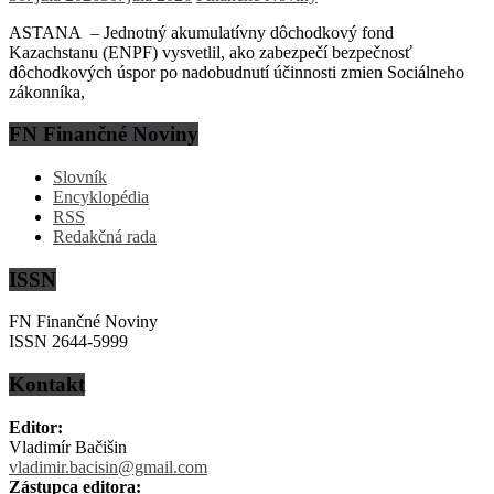
ASTANA – Jednotný akumulatívny dôchodkový fond
Kazachstanu (ENPF) vysvetlil, ako zabezpečí bezpečnosť
dôchodkových úspor po nadobudnutí účinnosti zmien Sociálneho
zákonníka,
FN Finančné Noviny
Slovník
Encyklopédia
RSS
Redakčná rada
ISSN
FN Finančné Noviny
ISSN 2644-5999
Kontakt
Editor:
Vladimír Bačišin
vladimir.bacisin@gmail.com
Zástupca editora: