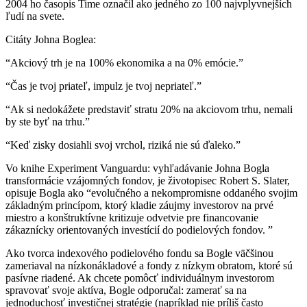
2004 ho časopis Time označil ako jedného zo 100 najvplyvnejších
ľudí na svete.
Citáty Johna Boglea:
“Akciový trh je na 100% ekonomika a na 0% emócie.”
“Čas je tvoj priateľ, impulz je tvoj nepriateľ.”
“Ak si nedokážete predstaviť stratu 20% na akciovom trhu, nemali
by ste byť na trhu.”
“Keď zisky dosiahli svoj vrchol, riziká nie sú ďaleko.”
Vo knihe Experiment Vanguardu: vyhľadávanie Johna Bogla
transformácie vzájomných fondov, je životopisec Robert S. Slater,
opisuje Bogla ako “evolučného a nekompromisne oddaného svojim
základným princípom, ktorý kladie záujmy investorov na prvé
miestro a konštruktívne kritizuje odvetvie pre financovanie
zákaznícky orientovaných investícií do podielových fondov. ”
Ako tvorca indexového podielového fondu sa Bogle väčšinou
zameriaval na nízkonákladové a fondy z nízkym obratom, ktoré sú
pasívne riadené. Ak chcete pomôcť individuálnym investorom
spravovať svoje aktíva, Bogle odporučal: zamerať sa na
jednoduchosť investičnej stratégie (napríklad nie príliš často