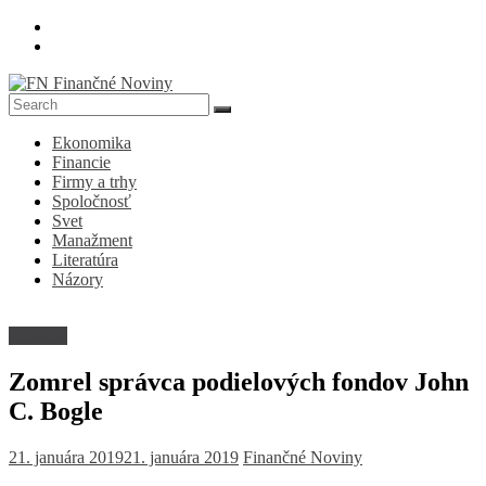
Skip
to
content
FN
Ekonomika
Finančné
Financie
Noviny
Firmy a trhy
Spoločnosť
Denník
Svet
o
Manažment
ekonomike
Literatúra
a
Názory
spoločnosti
Financie
Zomrel správca podielových fondov John
C. Bogle
21. januára 2019
21. januára 2019
Finančné Noviny