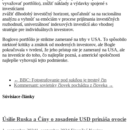
vyvažovať portfólio), znížiť náklady a výdavky spojené s
investíciami
zvážiť dlhodobý investičný horizont, spoľahnúť sa na racionálnu
analýzu a vyhnúť sa emóciám v procese prijímania investičných
rozhodnutí, univerzálnosť indexových investícií ako vhodnej
stratégie pre individuálnych investorov.
Boglovo portfólio je striktne zamerané na trhy v USA. To spôsobilo
niektoré kritiky a zmätok od moderných investorov, ale Bogle
pokračovala v tvrdení, že jeho prístup nie je zameraný na USA, ale
na investície do toho, čo najlepšie pozná, a americké spoločnosti
najlepšie vyhovujú tejto podmienke.
←
BBC: Fotografovanie pod sukňou je trestný čin
Kommersant: sovietsky človek pochádza z človeka
→
Súvisiace články
Úsilie Ruska a Číny o zosadenie USD prináša ovocie