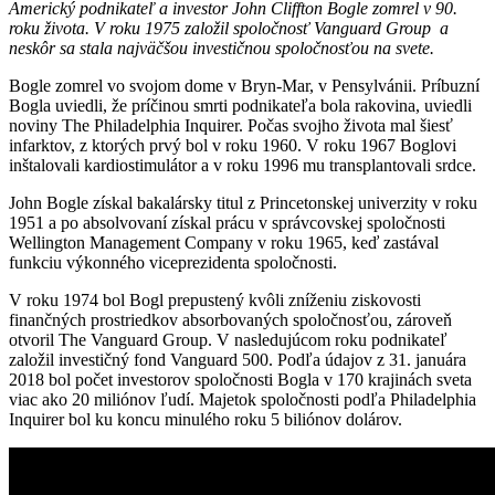
Americký podnikateľ a investor John Cliffton Bogle zomrel v 90.
roku života. V roku 1975 založil spoločnosť Vanguard Group a
neskôr sa stala najväčšou investičnou spoločnosťou na svete.
Bogle zomrel vo svojom dome v Bryn-Mar, v Pensylvánii. Príbuzní
Bogla uviedli, že príčinou smrti podnikateľa bola rakovina, uviedli
noviny The Philadelphia Inquirer. Počas svojho života mal šiesť
infarktov, z ktorých prvý bol v roku 1960. V roku 1967 Boglovi
inštalovali kardiostimulátor a v roku 1996 mu transplantovali srdce.
John Bogle získal bakalársky titul z Princetonskej univerzity v roku
1951 a po absolvovaní získal prácu v správcovskej spoločnosti
Wellington Management Company v roku 1965, keď zastával
funkciu výkonného viceprezidenta spoločnosti.
V roku 1974 bol Bogl prepustený kvôli zníženiu ziskovosti
finančných prostriedkov absorbovaných spoločnosťou, zároveň
otvoril The Vanguard Group. V nasledujúcom roku podnikateľ
založil investičný fond Vanguard 500. Podľa údajov z 31. januára
2018 bol počet investorov spoločnosti Bogla v 170 krajinách sveta
viac ako 20 miliónov ľudí. Majetok spoločnosti podľa Philadelphia
Inquirer bol ku koncu minulého roku 5 biliónov dolárov.