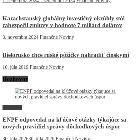
1. septembra 2024
1. septembra 2024
Finančné Noviny
Kazachstanský globálny investičný okrúhly stôl
zabezpečil zmluvy v hodnote 7 miliárd dolárov
3. novembra 2024
Finančné Noviny
Bielorusko chce ruské pôžičky nahradiť čínskymi
10. júla 2019
Finančné Noviny
Rozhovor
Rozhovor
ENPF odpovedal na kľúčové otázky týkajúce sa
nových pravidiel správy dôchodkových úspor
30. júla 2026
30. júla 2026
Finančné Noviny