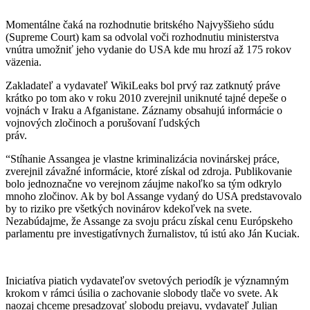
Momentálne čaká na rozhodnutie britského Najvyššieho súdu
(Supreme Court) kam sa odvolal voči rozhodnutiu ministerstva
vnútra umožniť jeho vydanie do USA kde mu hrozí až 175 rokov
väzenia.
Zakladateľ a vydavateľ WikiLeaks bol prvý raz zatknutý práve
krátko po tom ako v roku 2010 zverejnil uniknuté tajné depeše o
vojnách v Iraku a Afganistane. Záznamy obsahujú informácie o
vojnových zločinoch a porušovaní ľudských
práv.
“Stíhanie Assangea je vlastne kriminalizácia novinárskej práce,
zverejnil závažné informácie, ktoré získal od zdroja. Publikovanie
bolo jednoznačne vo verejnom záujme nakoľko sa tým odkrylo
mnoho zločinov. Ak by bol Assange vydaný do USA predstavovalo
by to riziko pre všetkých novinárov kdekoľvek na svete.
Nezabúdajme, že Assange za svoju prácu získal cenu Európskeho
parlamentu pre investigatívnych žurnalistov, tú istú ako Ján Kuciak.
Iniciatíva piatich vydavateľov svetových periodík je významným
krokom v rámci úsilia o zachovanie slobody tlače vo svete. Ak
naozaj chceme presadzovať slobodu prejavu, vydavateľ Julian