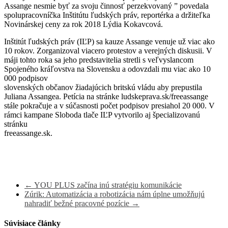
Assange nesmie byť za svoju činnosť perzekvovaný ” povedala
spolupracovníčka Inštitútu ľudských práv, reportérka a držiteľka
Novinárskej ceny za rok 2018 Lýdia Kokavcová.
Inštitút ľudských práv (IĽP) sa kauze Assange venuje už viac ako
10 rokov. Zorganizoval viacero protestov a verejných diskusii. V
máji tohto roka sa jeho predstavitelia stretli s veľvyslancom
Spojeného kráľovstva na Slovensku a odovzdali mu viac ako 10
000 podpisov
slovenských občanov žiadajúcich britskú vládu aby prepustila
Juliana Assangea. Petícia na stránke ludskeprava.sk/freeassange
stále pokračuje a v súčasnosti počet podpisov presiahol 20 000. V
rámci kampane Sloboda tlače IĽP vytvorilo aj špecializovanú
stránku
freeassange.sk.
←
YOU PLUS začína inú stratégiu komunikácie
Zúrik: Automatizácia a robotizácia nám úplne umožňujú
nahradiť bežné pracovné pozície
→
Súvisiace články