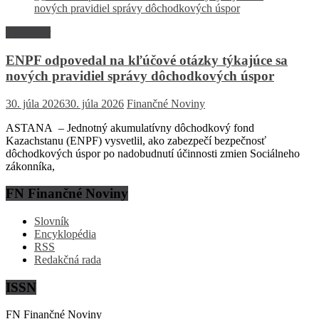
Rozhovor
ENPF odpovedal na kľúčové otázky týkajúce sa
nových pravidiel správy dôchodkových úspor
30. júla 2026
30. júla 2026
Finančné Noviny
ASTANA – Jednotný akumulatívny dôchodkový fond
Kazachstanu (ENPF) vysvetlil, ako zabezpečí bezpečnosť
dôchodkových úspor po nadobudnutí účinnosti zmien Sociálneho
zákonníka,
FN Finančné Noviny
Slovník
Encyklopédia
RSS
Redakčná rada
ISSN
FN Finančné Noviny