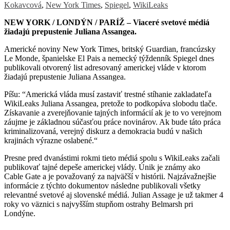
Kokavcová
,
New York Times
,
Spiegel
,
WikiLeaks
NEW YORK / LONDÝN / PARÍŽ – Viaceré svetové médiá
žiadajú prepustenie Juliana Assangea.
Americké noviny New York Times, britský Guardian, francúzsky
Le Monde, španielske El Pais a nemecký týždenník Spiegel dnes
publikovali otvorený list adresovaný americkej vláde v ktorom
žiadajú prepustenie Juliana Assangea.
Píšu: “Americká vláda musí zastaviť trestné stíhanie zakladateľa
WikiLeaks Juliana Assangea, pretože to podkopáva slobodu tlače.
Získavanie a zverejňovanie tajných informácií ak je to vo verejnom
záujme je základnou súčasťou práce novinárov. Ak bude táto práca
kriminalizovaná, verejný diskurz a demokracia budú v našich
krajinách výrazne oslabené.“
Presne pred dvanástimi rokmi tieto médiá spolu s WikiLeaks začali
publikovať tajné depeše americkej vlády. Únik je známy ako
Cable Gate a je považovaný za najväčší v histórii. Najzávažnejšie
informácie z týchto dokumentov následne publikovali všetky
relevantné svetové aj slovenské médiá. Julian Assage je už takmer 4
roky vo väznici s najvyšším stupňom ostrahy Belmarsh pri
Londýne.