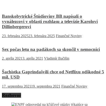
Banskobytrické Štúdioviny BB napísali o
vynálezcovi v oblasti rozhlasu a televízie Karolovi
Dillinbergerovi
23. februára 2025
23. februára 2025
Finančné Noviny
Sex počas letu na padákoch sa skončil v nemocnici
2. apríla 2021
3. apríla 2021
Vladimír Bačišin
Šachistka Gaprindašvili chce od Netflixu odškodné 5
mil. USD
17. septembra 2021
19. septembra 2021
Finančné Noviny
Rozhovor