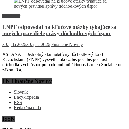
Rozhovor
ENPF odpovedal na kľúčové otázky týkajúce sa
nových pravidiel správy dôchodkových úspor
30. júla 2026
30. júla 2026
Finančné Noviny
ASTANA – Jednotný akumulatívny dôchodkový fond
Kazachstanu (ENPF) vysvetlil, ako zabezpečí bezpečnosť
dôchodkových úspor po nadobudnutí účinnosti zmien Sociálneho
zákonníka,
FN Finančné Noviny
Slovník
Encyklopédia
RSS
Redakčná rada
ISSN