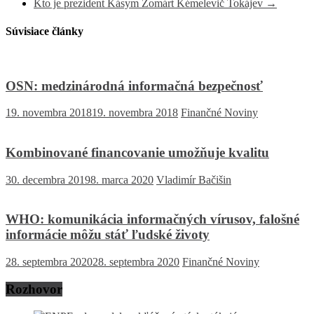
Kto je prezident Kásym Žomárt Kémelevič Tokájev
→
Súvisiace články
OSN: medzinárodná informačná bezpečnosť
19. novembra 2018
19. novembra 2018
Finančné Noviny
Kombinované financovanie umožňuje kvalitu
30. decembra 2019
8. marca 2020
Vladimír Bačišin
WHO: komunikácia informačných vírusov, falošné
informácie môžu stáť ľudské životy
28. septembra 2020
28. septembra 2020
Finančné Noviny
Rozhovor