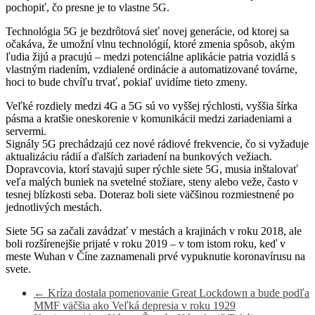
pochopiť, čo presne je to vlastne 5G.
Technológia 5G je bezdrôtová sieť novej generácie, od ktorej sa
očakáva, že umožní vlnu technológií, ktoré zmenia spôsob, akým
ľudia žijú a pracujú – medzi potenciálne aplikácie patria vozidlá s
vlastným riadením, vzdialené ordinácie a automatizované továrne,
hoci to bude chvíľu trvať, pokiaľ uvidíme tieto zmeny.
Veľké rozdiely medzi 4G a 5G sú vo vyššej rýchlosti, vyššia šírka
pásma a kratšie oneskorenie v komunikácii medzi zariadeniami a
servermi.
Signály 5G prechádzajú cez nové rádiové frekvencie, čo si vyžaduje
aktualizáciu rádií a ďalších zariadení na bunkových vežiach.
Dopravcovia, ktorí stavajú super rýchle siete 5G, musia inštalovať
veľa malých buniek na svetelné stožiare, steny alebo veže, často v
tesnej blízkosti seba. Doteraz boli siete väčšinou rozmiestnené po
jednotlivých mestách.
Siete 5G sa začali zavádzať v mestách a krajinách v roku 2018, ale
boli rozšírenejšie prijaté v roku 2019 – v tom istom roku, keď v
meste Wuhan v Číne zaznamenali prvé vypuknutie koronavírusu na
svete.
←
Kríza dostala pomenovanie Great Lockdown a bude podľa
MMF väčšia ako Veľká depresia v roku 1929