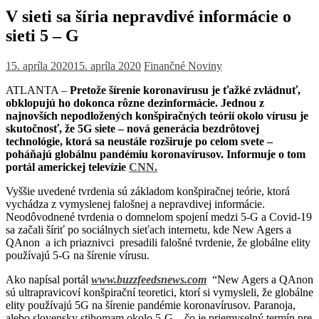
V sieti sa šíria nepravdivé informácie o
sieti 5 – G
15. apríla 2020
15. apríla 2020
Finančné Noviny
ATLANTA –
Pretože šírenie koronavírusu je ťažké zvládnuť,
obklopujú ho dokonca rôzne dezinformácie. Jednou z
najnovších nepodložených konšpiračných teórií okolo vírusu je
skutočnosť, že 5G siete – nová generácia bezdrôtovej
technológie, ktorá sa
neustále rozširuje po celom svete –
poháňajú globálnu pandémiu koronavírusov. Informuje o tom
portál americkej televízie
CNN.
Vyššie uvedené tvrdenia sú základom konšpiračnej teórie, ktorá
vychádza z vymyslenej falošnej a nepravdivej informácie.
Neodôvodnené tvrdenia o domnelom spojení medzi 5-G a Covid-19
sa začali šíriť po sociálnych sieťach internetu, kde New Agers a
QAnon a ich priaznivci presadili falošné tvrdenie, že globálne elity
používajú 5-G na šírenie vírusu.
Ako napísal portál
www.buzzfeedsnews.com
“New Agers a QAnon
sú ultrapravicoví konšpirační teoretici, ktorí si vymysleli, že globálne
elity používajú 5G na šírenie pandémie koronavírusov. Paranoja,
alebo slovensky stihomam okolo 5-G – čo je priemyselný termín pre