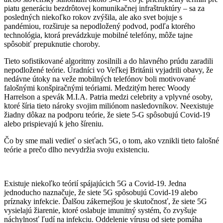
piatu generáciu bezdrôtovej komunikačnej infraštruktúry – sa za
posledných niekoľko rokov zvýšila, ale ako svet bojuje s
pandémiou, rozširuje sa nepodložený podvod, podľa ktorého
technológia, ktorá prevádzkuje mobilné telefóny, môže tajne
spôsobiť prepuknutie choroby.
Tieto sofistikované algoritmy zosilnili a do hlavného prúdu zaradili
nepodložené teórie. Úradníci vo Veľkej Británii vyjadrili obavy, že
nedávne útoky na veže mobilných telefónov boli motivované
falošnými konšpiračnými teóriami. Medzitým herec Woody
Harrelson a spevák M.I.A. Patria medzi celebrity a vplyvné osoby,
ktoré šíria tieto nároky svojim miliónom nasledovníkov. Neexistuje
žiadny dôkaz na podporu teórie, že siete 5-G spôsobujú Covid-19
alebo prispievajú k jeho šíreniu.
Čo by sme mali vedieť o sieťach 5G, o tom, ako vznikli tieto falošné
teórie a prečo dlho nevydržia svoju existenciu.
Existuje niekoľko teórií spájajúcich 5G a Covid-19. Jedna
jednoducho naznačuje, že siete 5G spôsobujú Covid-19 alebo
príznaky infekcie. Ďalšou zákernejšou je skutočnosť, že siete 5G
vysielajú žiarenie, ktoré oslabuje imunitný systém, čo zvyšuje
náchylnosť ľudí na infekciu. Oddelenie vírusu od siete pomáha