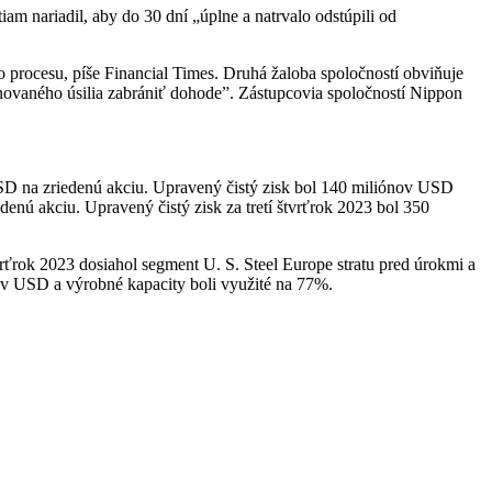
iam nariadil, aby do 30 dní „úplne a natrvalo odstúpili od
 procesu, píše Financial Times.
Druhá žaloba spoločností obviňuje
novaného úsilia zabrániť dohode”.
Zástupcovia spoločností Nippon
USD na zriedenú akciu. Upravený čistý zisk bol 140 miliónov USD
enú akciu. Upravený čistý zisk za tretí štvrťrok 2023 bol 350
rťrok 2023 dosiahol segment U. S. Steel Europe stratu pred úrokmi a
ov USD a výrobné kapacity boli využité na 77%.