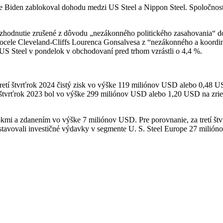
 Biden zablokoval dohodu medzi US Steel a Nippon Steel.
Spoločnost
zhodnutie zrušené z dôvodu „nezákonného politického zasahovania“ do
ocele Cleveland-Cliffs Lourenca Gonsalvesa z “nezákonného a koordi
US Steel v pondelok v obchodovaní pred trhom vzrástli o 4,4 %.
retí štvrťrok 2024 čistý zisk vo výške 119 miliónov USD alebo 0,48 
í štvrťrok 2023 bol vo výške 299 miliónov USD alebo 1,20 USD na zried
okmi a zdanením vo výške 7 miliónov USD. Pre porovnanie, za tretí štv
avovali investičné výdavky v segmente U. S. Steel Europe 27 milión