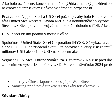
Ako bolo oznámené, koncom minulého týždňa americký prezident Joe
navrhovanej transakcie“ z dôvodov národnej bezpečnosti.
Prvá žaloba Nippon Steel a US Steel požaduje, aby bolo Bidenovo ro
šéfa United Steelworkers Davida McCalla a konkurenčného výrobcu 
Steel a US Steel potvrdili svoj zámer dokončiť dohodu o fúzii.
Akcie 
U. S. Steel vlastní podnik v meste Košice.
Spoločnosť United States Steel Corporation (NYSE: X) vykázala za t
alebo 0,56 USD na zriedenú akciu. Pre porovnanie, čistý zisk za tret
miliónov USD alebo 1,40 USD na zriedenú akciu.
Segment U. S. Steel Europe vykázal za 3. štvrťrok 2024 zisk pred úr
zdanením vo výške 13 miliónov USD. V treťom štvrťroku 2024 predst
←
Trhy v Číne a Japonsku klesajú po Wall Street
Samsung pridá nové funkcie AI do škály televízorov
→
Súvisiace články