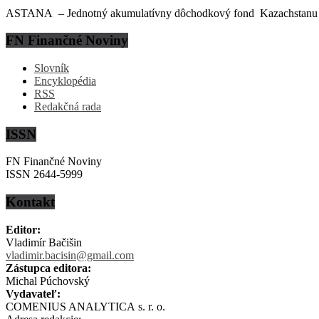
ASTANA – Jednotný akumulatívny dôchodkový fond Kazachstanu (EN
FN Finančné Noviny
Slovník
Encyklopédia
RSS
Redakčná rada
ISSN
FN Finančné Noviny
ISSN 2644-5999
Kontakt
Editor:
Vladimír Bačišin
vladimir.bacisin@gmail.com
Zástupca editora:
Michal Púchovský
Vydavateľ:
COMENIUS ANALYTICA s. r. o.