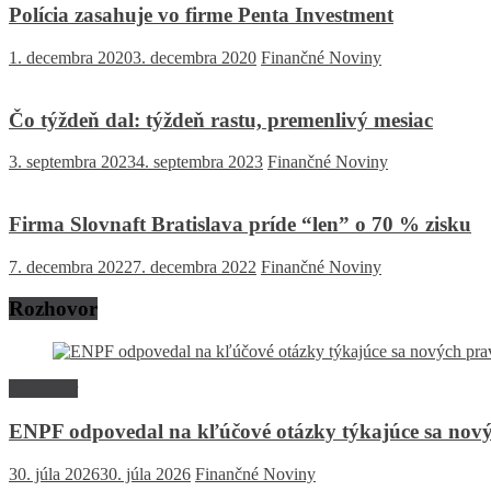
Polícia zasahuje vo firme Penta Investment
1. decembra 2020
3. decembra 2020
Finančné Noviny
Čo týždeň dal: týždeň rastu, premenlivý mesiac
3. septembra 2023
4. septembra 2023
Finančné Noviny
Firma Slovnaft Bratislava príde “len” o 70 % zisku
7. decembra 2022
7. decembra 2022
Finančné Noviny
Rozhovor
Rozhovor
ENPF odpovedal na kľúčové otázky týkajúce sa nový
30. júla 2026
30. júla 2026
Finančné Noviny