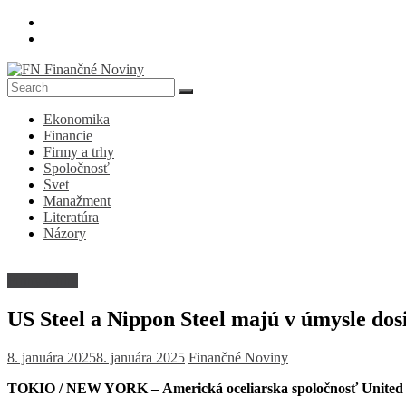
Skip
to
content
FN
Ekonomika
Finančné
Financie
Noviny
Firmy a trhy
Spoločnosť
Denník
Svet
o
Manažment
ekonomike
Literatúra
a
Názory
spoločnosti
Firmy a trhy
US Steel a Nippon Steel majú v úmysle dosi
8. januára 2025
8. januára 2025
Finančné Noviny
TOKIO / NEW YORK –
Americká oceliarska spoločnosť United 