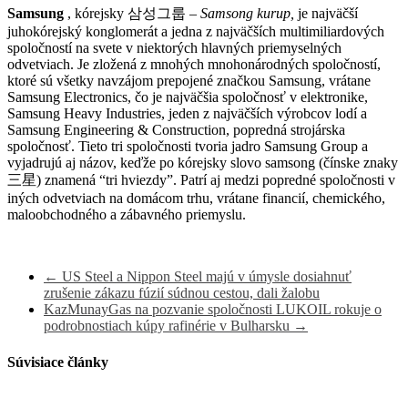
Samsung
, kórejsky
삼성그룹
–
Samsong kurup,
je najväčší
juhokórejský konglomerát a jedna z najväčších multimiliardových
spoločností na svete v niektorých hlavných priemyselných
odvetviach. Je zložená z mnohých mnohonárodných spoločností,
ktoré sú všetky navzájom prepojené značkou Samsung, vrátane
Samsung Electronics, čo je najväčšia spoločnosť v elektronike,
Samsung Heavy Industries, jeden z najväčších výrobcov lodí a
Samsung Engineering & Construction, popredná strojárska
spoločnosť. Tieto tri spoločnosti tvoria jadro Samsung Group a
vyjadrujú aj názov, keďže po kórejsky slovo samsong (čínske znaky
三星) znamená “tri hviezdy”. Patrí aj medzi popredné spoločnosti v
iných odvetviach na domácom trhu, vrátane financií, chemického,
maloobchodného a zábavného priemyslu.
←
US Steel a Nippon Steel majú v úmysle dosiahnuť
zrušenie zákazu fúzií súdnou cestou, dali žalobu
KazMunayGas na pozvanie spoločnosti LUKOIL rokuje o
podrobnostiach kúpy rafinérie v Bulharsku
→
Súvisiace články