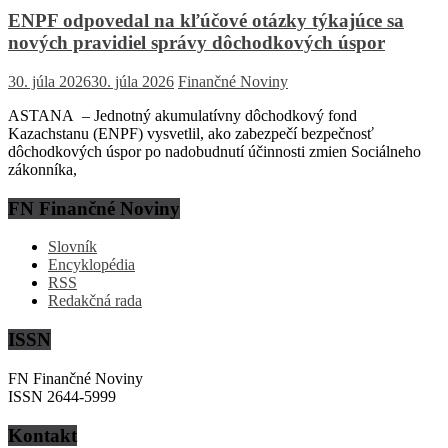
ENPF odpovedal na kľúčové otázky týkajúce sa
nových pravidiel správy dôchodkových úspor
30. júla 2026
30. júla 2026
Finančné Noviny
ASTANA – Jednotný akumulatívny dôchodkový fond
Kazachstanu (ENPF) vysvetlil, ako zabezpečí bezpečnosť
dôchodkových úspor po nadobudnutí účinnosti zmien Sociálneho
zákonníka,
FN Finančné Noviny
Slovník
Encyklopédia
RSS
Redakčná rada
ISSN
FN Finančné Noviny
ISSN 2644-5999
Kontakt