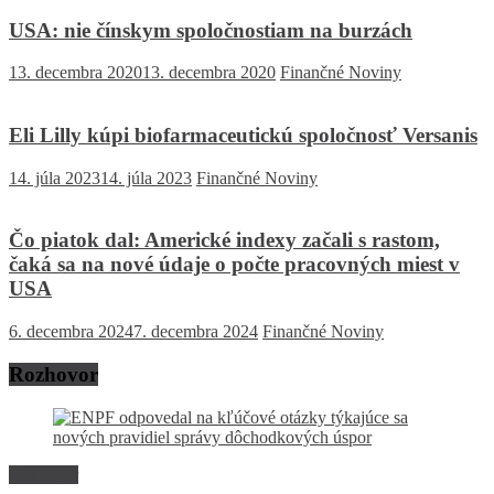
USA: nie čínskym spoločnostiam na burzách
13. decembra 2020
13. decembra 2020
Finančné Noviny
Eli Lilly kúpi biofarmaceutickú spoločnosť Versanis
14. júla 2023
14. júla 2023
Finančné Noviny
Čo piatok dal: Americké indexy začali s rastom,
čaká sa na nové údaje o počte pracovných miest v
USA
6. decembra 2024
7. decembra 2024
Finančné Noviny
Rozhovor
Rozhovor