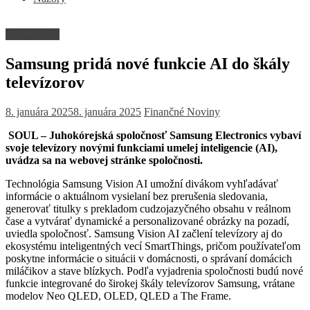
Firmy a trhy
Samsung pridá nové funkcie AI do škály
televízorov
8. januára 2025
8. januára 2025
Finančné Noviny
SOUL – Juhokórejská spoločnosť Samsung Electronics vybaví
svoje televízory novými funkciami umelej inteligencie (AI),
uvádza sa na webovej stránke spoločnosti.
Technológia Samsung Vision AI umožní divákom vyhľadávať
informácie o aktuálnom vysielaní bez prerušenia sledovania,
generovať titulky s prekladom cudzojazyčného obsahu v reálnom
čase a vytvárať dynamické a personalizované obrázky na pozadí,
uviedla spoločnosť. Samsung Vision AI začlení televízory aj do
ekosystému inteligentných vecí SmartThings, pričom používateľom
poskytne informácie o situácii v domácnosti, o správaní domácich
miláčikov a stave blízkych. Podľa vyjadrenia spoločnosti budú nové
funkcie integrované do širokej škály televízorov Samsung, vrátane
modelov Neo QLED, OLED, QLED a The Frame.