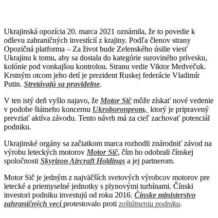
Ukrajinská opozícia 20. marca 2021 oznámila, že to povedie k
odlevu zahraničných investícií z krajiny. Podľa členov strany
Opozičná platforma – Za život bude Zelenského úsilie viesť
Ukrajinu k tomu, aby sa dostala do kategórie suroviného prívesku,
kolónie pod vonkajšou kontrolou. Stranu vedie Viktor Medvečuk.
Krstným otcom jeho detí je prezident Ruskej federácie Vladimír
Putin.
Stretávajú sa pravidelne
.
V ten istý deň vyšlo najavo, že
Motor Sič
môže získať nové vedenie
v podobe štátneho koncernu
Ukroboronprom,
ktorý je pripravený
prevziať aktíva závodu. Tento návrh má za cieľ zachovať potenciál
podniku.
Ukrajinské orgány sa začiatkom marca rozhodli znárodniť závod na
výrobu leteckých motorov
Motor Sič
, čím ho odobrali čínskej
spoločnosti
Skyrizon Aircraft Holdings
a jej partnerom.
Motor Sič je jedným z najväčších svetových výrobcov motorov pre
letecké a priemyselné jednotky s plynovými turbínami. Čínski
investori podniku investujú od roku 2016.
Čínske ministerstvo
zahraničných vecí
protestovalo proti
zoštátneniu podniku
.