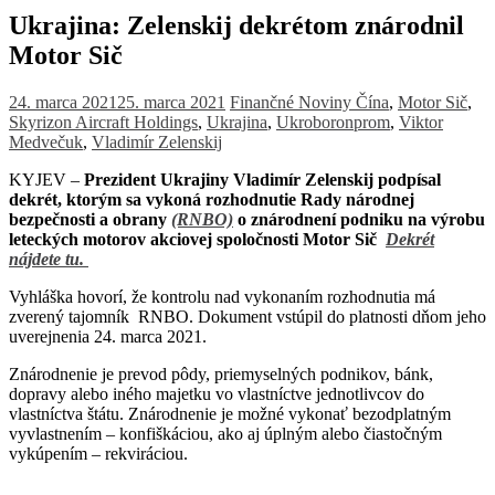
Ukrajina: Zelenskij dekrétom znárodnil
Motor Sič
24. marca 2021
25. marca 2021
Finančné Noviny
Čína
,
Motor Sič
,
Skyrizon Aircraft Holdings
,
Ukrajina
,
Ukroboronprom
,
Viktor
Medvečuk
,
Vladimír Zelenskij
KYJEV –
Prezident Ukrajiny Vladimír Zelenskij podpísal
dekrét, ktorým sa vykoná rozhodnutie Rady národnej
bezpečnosti a obrany
(RNBO)
o znárodnení podniku na výrobu
leteckých motorov akciovej spoločnosti Motor Sič
Dekrét
nájdete tu.
Vyhláška hovorí, že kontrolu nad vykonaním rozhodnutia má
zverený tajomník RNBO. Dokument vstúpil do platnosti dňom jeho
uverejnenia 24. marca 2021.
Znárodnenie je prevod pôdy, priemyselných podnikov, bánk,
dopravy alebo iného majetku vo vlastníctve jednotlivcov do
vlastníctva štátu. Znárodnenie je možné vykonať bezodplatným
vyvlastnením – konfiškáciou, ako aj úplným alebo čiastočným
vykúpením – rekviráciou.