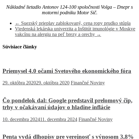
Nákladné lietadlo Antonov 124-100 spoločnosti Volga – Dnepr s
motormi podniku Motor Sič.
←
Suezský prieplav zablokovaný, cena ropy prudko stúpla
Viedenská lekárska univerzita a Inštitút imunológie v Moskve
vakcínu na alergiu na peľ brezy a orechy
→
Súvisiace články
Priemysel 4.0 očami Svetového ekonomického fóra
29. októbra 2020
29. októbra 2020
Finančné Noviny
Čo pondelok dal: Google predstavil prelomový čip,
trhy v očakávaní údajov o hladine inflácie
10. decembra 2024
11. decembra 2024
Finančné Noviny
Penta vydá dlhopisy pre verejnosť s výnosom 3,8%