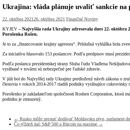
Ukrajina: vláda plánuje uvaliť sankcie na
22. októbra 2021
26. októbra 2021
Finančné Noviny
KYJEV
– Najvyššia rada Ukrajiny adresovala dnes 22. októbra 2
Porošenka Rošen.
Je to za „financovanie krajiny agresora“. Príslušná vyhláška bola zver
Za iniciatívu hlasovalo 153 poslancov. Podľa predpisov musí preziden
Podľa poslanca prezidentskej strany Sluha ľudu Vladlena Nekljudova,
vyrábané v továrni sú nebezpečné pre ľudské zdravie.
V júli bol do Najvyššej rady Ukrajiny predložený návrh zákona o zr
členovia v rokoch 2014-2017 riadili podniky vyrábajúce cukrovinky 
Porošenko je zakladateľom spoločnosti Roshen Corporation, ktorá má
podniku je zmrazený.
←
Rusko môže prestať dodávať Moldavsku plyn, parlament dne
Čo týždeň dal: S&P 500 a Bitcoin na maxime
→