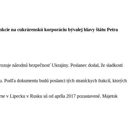
nkcie na cukrárenskú korporáciu bývalej hlavy štátu Petra
rozuje národnú bezpečnosť Ukrajiny. Poslanec dodal, že sladkosti
. Podľa dokumentu budú poslanci tých straníckych frakcií, ktorých
árne v Lipecku v Rusku sú od apríla 2017 pozastavené. Majetok