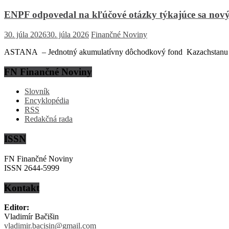
ENPF odpovedal na kľúčové otázky týkajúce sa nový
30. júla 2026
30. júla 2026
Finančné Noviny
ASTANA – Jednotný akumulatívny dôchodkový fond Kazachstanu (EN
FN Finančné Noviny
Slovník
Encyklopédia
RSS
Redakčná rada
ISSN
FN Finančné Noviny
ISSN 2644-5999
Kontakt
Editor:
Vladimír Bačišin
vladimir.bacisin@gmail.com