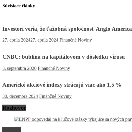
Súvisiace články
Investori veria, že ťažobná spoločnosť Anglo Americ
27. apríla 2024
27. apríla 2024
Finančné Noviny
CNBC: bublina na kapitálovom v dôsledku vírusu
8. septembra 2020
Finančné Noviny
Americké akciové indexy strácajú viac ako 1,5 %
30. decembra 2024
Finančné Noviny
Rozhovor
Rozhovor