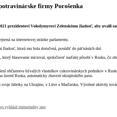
 potravinárske firmy Porošenka
021 prezidentovi Volodymyrovi Zelenskému žiadosť, aby uvalil sa
ejnená na internetovej stránke parlamentu.
t žiadosť, ktorá mu bola doručená, posúdiť do päťnástich dní.
 ktorý hlasovanie inicioval, spoločnosť naďalej pôsobí v Rusku, čo oh
ušení občianstva bývalých vlastníkov cukrovinárskych podnikov v Rusku
na území Ruska, automaticky zbavení ukrajinského pasu.
 svoje fabriky na Ukrajine, v Litve a Maďarsku. Výrobné aktivity tov
s vyhlásil mimoriadny stav