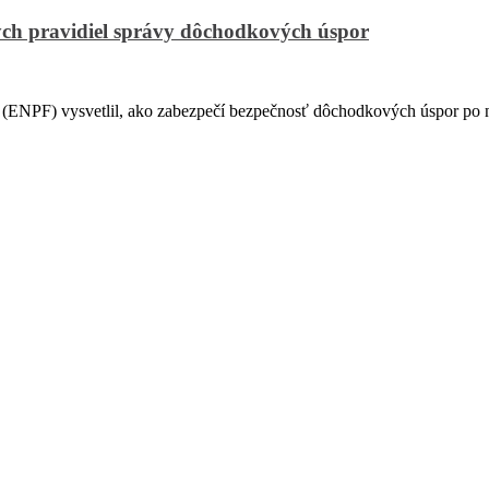
ch pravidiel správy dôchodkových úspor
PF) vysvetlil, ako zabezpečí bezpečnosť dôchodkových úspor po na