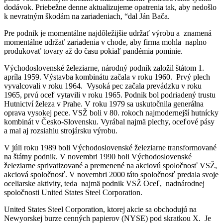
dodávok. Priebežne denne aktualizujeme opatrenia tak, aby nedošlo
k nevratným škodám na zariadeniach, “dal Ján Bača.
Pre podnik je momentálne najdôležijšie udržať výrobu a znamená
momentálne udržať zariadenia v chode, aby firma mohla naplno
produkovať tovary až do času pokiaľ pandémia pominie.
Východoslovenské železiarne, národný podnik založil štátom 1.
apríla 1959. Výstavba kombinátu začala v roku 1960. Prvý plech
vyvalcovali v roku 1964. Vysoká pec začala prevádzku v roku
1965, prvú oceľ vytavili v roku 1965. Podnik bol podriadený trustu
Hutnictví železa v Prahe. V roku 1979 sa uskutočnila generálna
oprava vysokej pece. VSŽ boli v 80. rokoch najmodernejší hutnícky
kombinát v Česko-Slovensku. Vyrábal najmä plechy, oceľové pásy
a mal aj rozsiahlu strojársku výrobu.
V júli roku 1989 boli Východoslovenské železiarne transformované
na štátny podnik. V novembri 1990 boli Východoslovenské
železiarne sprivatizované a premenené na akciovú spoločnosť VSŽ,
akciová spoločnosť. V novembri 2000 táto spoločnosť predala svoje
oceliarske aktivity, teda najmä podnik VSŽ Oceľ, nadnárodnej
spoločnosti United States Steel Corporation.
United States Steel Corporation, ktorej akcie sa obchodujú na
Newyorskej burze cenných papierov (NYSE) pod skratkou X. Je