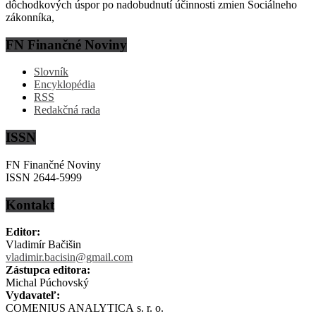
dôchodkových úspor po nadobudnutí účinnosti zmien Sociálneho
zákonníka,
FN Finančné Noviny
Slovník
Encyklopédia
RSS
Redakčná rada
ISSN
FN Finančné Noviny
ISSN 2644-5999
Kontakt
Editor:
Vladimír Bačišin
vladimir.bacisin@gmail.com
Zástupca editora:
Michal Púchovský
Vydavateľ:
COMENIUS ANALYTICA s. r. o.