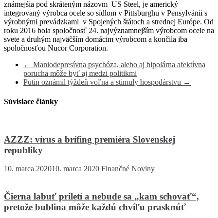
známejśia pod skráteným názovm US Steel, je americký
integrovaný výrobca ocele so sídlom v Pittsburghu v Pensylvánii s
výrobnými prevádzkami v Spojených štátoch a strednej Európe. Od
roku 2016 bola spoločnosť 24. najvýznamnejším výrobcom ocele na
svete a druhým najväčším domácim výrobcom a končila iba
spoločnosťou Nucor Corporation.
←
Maniodepresívna psychóza, alebo aj bipolárna afektívna
porucha môže byť aj medzi politikmi
Putin oznámil týždeň voľna a stimuly hospodárstvu
→
Súvisiace články
AZZZ: vírus a brífing premiéra Slovenskej
republiky
10. marca 2020
10. marca 2020
Finančné Noviny
Čierna labuť priletí a nebude sa „kam schovať“,
pretože bublina môže každú chvíľu prasknúť