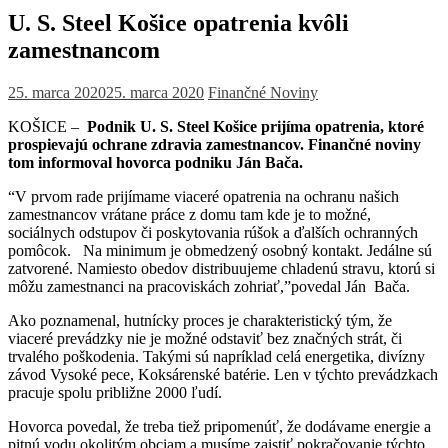
U. S. Steel Košice opatrenia kvôli
zamestnancom
25. marca 2020
25. marca 2020
Finančné Noviny
KOŠICE –
Podnik U. S. Steel Košice prijíma opatrenia, ktoré
prospievajú ochrane zdravia zamestnancov. Finančné noviny
tom informoval hovorca podniku Ján Bača.
“V prvom rade prijímame viaceré opatrenia na ochranu našich
zamestnancov vrátane práce z domu tam kde je to možné,
sociálnych odstupov či poskytovania rúšok a ďalších ochranných
pomôcok. Na minimum je obmedzený osobný kontakt. Jedálne sú
zatvorené. Namiesto obedov distribuujeme chladenú stravu, ktorú si
môžu zamestnanci na pracoviskách zohriať,”povedal Ján Bača.
Ako poznamenal, hutnícky proces je charakteristický tým, že
viaceré prevádzky nie je možné odstaviť bez značných strát, či
trvalého poškodenia. Takými sú napríklad celá energetika, divízny
závod Vysoké pece, Koksárenské batérie. Len v týchto prevádzkach
pracuje spolu približne 2000 ľudí.
Hovorca povedal, že treba tiež pripomenúť, že dodávame energie a
pitnú vodu okolitým obciam a musíme zaistiť pokračovanie týchto