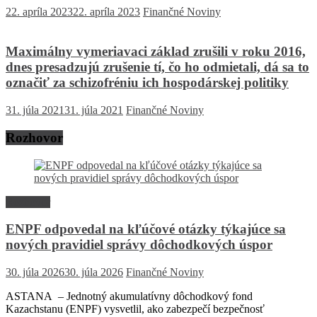
22. apríla 2023
22. apríla 2023
Finančné Noviny
Maximálny vymeriavaci základ zrušili v roku 2016,
dnes presadzujú zrušenie tí, čo ho odmietali, dá sa to
označiť za schizofréniu ich hospodárskej politiky
31. júla 2021
31. júla 2021
Finančné Noviny
Rozhovor
Rozhovor
ENPF odpovedal na kľúčové otázky týkajúce sa
nových pravidiel správy dôchodkových úspor
30. júla 2026
30. júla 2026
Finančné Noviny
ASTANA – Jednotný akumulatívny dôchodkový fond
Kazachstanu (ENPF) vysvetlil, ako zabezpečí bezpečnosť