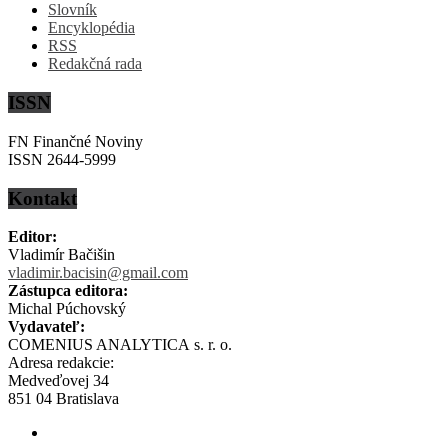
Slovník
Encyklopédia
RSS
Redakčná rada
ISSN
FN Finančné Noviny
ISSN 2644-5999
Kontakt
Editor:
Vladimír Bačišin
vladimir.bacisin@gmail.com
Zástupca editora:
Michal Púchovský
Vydavateľ:
COMENIUS ANALYTICA s. r. o.
Adresa redakcie:
Medveďovej 34
851 04 Bratislava