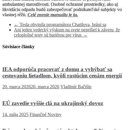
ambulantnej starostlivosti. Osobné ochranné prostriedky, ako aj
likvidáciu odpadu budú zabezpečovať podnikateľské subjekty vo
vlastnej réžii.
Celé znenie manuálu je tu.
←
Tesla obvinila programátora Chatilova, bráni sa
Ani jeden vedecký výskum na svete neprišiel k záveru, že
celoplošné testy sú bariérou pre vírus
→
Súvisiace články
IEA odporúča pracovať z domu a vyhýbať sa
cestovaniu lietadlom, kvôli rastúcim cenám energií
20. marca 2026
20. marca 2026
Vladimír Bačišin
EÚ zavedie vyššie clá na ukrajinský dovoz
14. mája 2025
Finančné Noviny