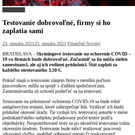
Nezaradené
Testovanie dobrovoľné, firmy si ho
zaplatia sami
23. januára 2021
25. januára 2021
Finančné Noviny
BRATISLAVA –
Skríningové testovanie na ochorenie COVID –
19 vo firmách bude dobrovoľné. Zúčastniť sa ho môžu nielen
zamestnanci, ale aj ich rodinní príslušníci. Štát zaplatí za
každého otestovaného 3,50 €.
Pokiaľ majú o testovanie záujem firmy s menším počtom
pracovníkov, môžu sa spojiť s ďalšími spoločnosťami.
Zamestnávatelia sú ochotní podieľať sa na testovaní.
Testovanie na prítomnosť ochorenia COVID-19 sa bude robiť
antigénovými testami, ktoré zabezpečuje štát. Vydávať ich budú
príslušné okresné úrady. Tie vydajú tzv. testovacej autorite v mene
podnikateľského subjektu požadovaný počet testov podľa
objednávky. Nespotrebované testy sa po ukončení testovania vrátia
okresným úradom. Testovanie bude môcť realizovať pracovná
zdravotná služba, mobilné odberové miesto či poskytovateľ