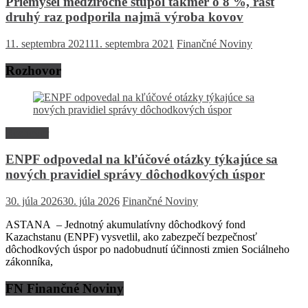
Priemysel medziročne stúpol takmer o 8 %, rast
druhý raz podporila najmä výroba kovov
11. septembra 2021
11. septembra 2021
Finančné Noviny
Rozhovor
Rozhovor
ENPF odpovedal na kľúčové otázky týkajúce sa
nových pravidiel správy dôchodkových úspor
30. júla 2026
30. júla 2026
Finančné Noviny
ASTANA – Jednotný akumulatívny dôchodkový fond
Kazachstanu (ENPF) vysvetlil, ako zabezpečí bezpečnosť
dôchodkových úspor po nadobudnutí účinnosti zmien Sociálneho
zákonníka,
FN Finančné Noviny